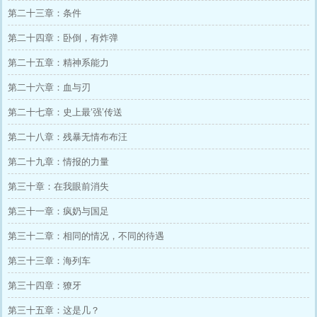
第二十三章：条件
第二十四章：卧倒，有炸弹
第二十五章：精神系能力
第二十六章：血与刃
第二十七章：史上最‘强’传送
第二十八章：残暴无情布布汪
第二十九章：情报的力量
第三十章：在我眼前消失
第三十一章：疯奶与国足
第三十二章：相同的情况，不同的待遇
第三十三章：海列车
第三十四章：獠牙
第三十五章：这是几？