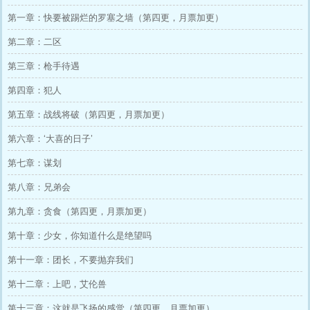
第一章：快要被踢烂的罗塞之墙（第四更，月票加更）
第二章：二区
第三章：枪手待遇
第四章：犯人
第五章：战线将破（第四更，月票加更）
第六章：‘大喜的日子’
第七章：谋划
第八章：兄弟会
第九章：贪食（第四更，月票加更）
第十章：少女，你知道什么是绝望吗
第十一章：团长，不要抛弃我们
第十二章：上吧，艾伦兽
第十三章：这就是飞扬的感觉（第四更，月票加更）