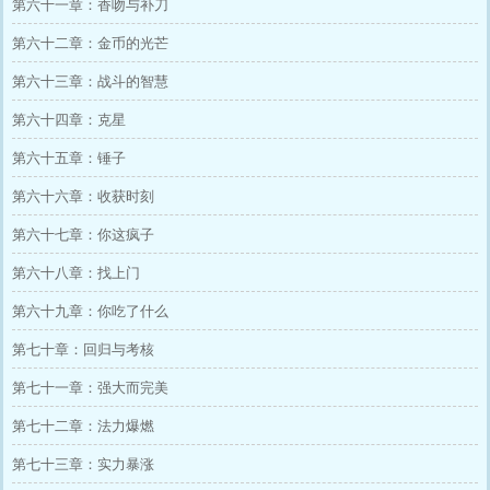
第六十一章：香吻与补刀
第六十二章：金币的光芒
第六十三章：战斗的智慧
第六十四章：克星
第六十五章：锤子
第六十六章：收获时刻
第六十七章：你这疯子
第六十八章：找上门
第六十九章：你吃了什么
第七十章：回归与考核
第七十一章：强大而完美
第七十二章：法力爆燃
第七十三章：实力暴涨