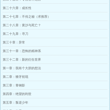
第二十六章：成长性
第二十七章：不传之秘（求推荐）
第二十八章：黄沙与死亡？
第二十九章：寻刀
第三十章：异常
第三十一章：恐怖的精神系
第三十二章：新的衍生世界
第一章：我有个大胆的想法
第二章：獠牙初现
第三章：青钢影
第四章：绝望的利世
第五章：叛逆少年