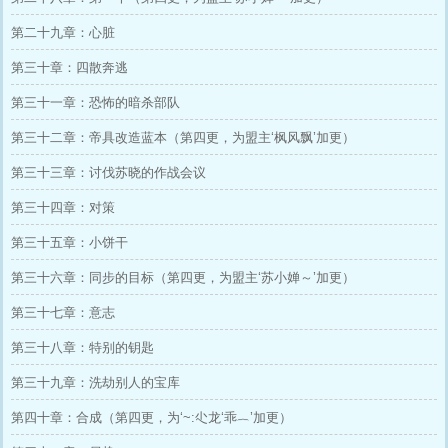
第二十九章：心脏
第三十章：四散奔逃
第三十一章：恐怖的暗杀部队
第三十二章：帝具改造蓝本（第四更，为盟主‘枫风飘’加更）
第三十三章：讨伐苏晓的作战会议
第三十四章：对策
第三十五章：小饼干
第三十六章：同步的目标（第四更，为盟主‘苏小婵～’加更）
第三十七章：意志
第三十八章：特别的钥匙
第三十九章：洗劫别人的宝库
第四十章：合成（第四更，为‘~:尐龙‘乖︷’加更）