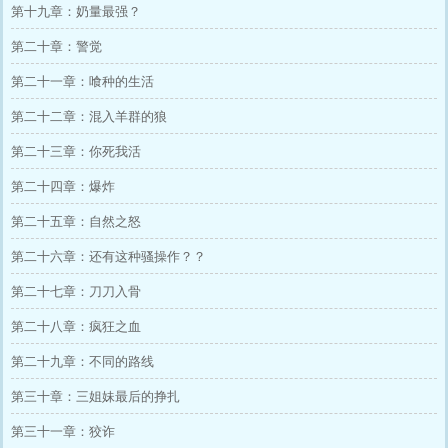
第十九章：奶量最强？
第二十章：警觉
第二十一章：喰种的生活
第二十二章：混入羊群的狼
第二十三章：你死我活
第二十四章：爆炸
第二十五章：自然之怒
第二十六章：还有这种骚操作？？
第二十七章：刀刀入骨
第二十八章：疯狂之血
第二十九章：不同的路线
第三十章：三姐妹最后的挣扎
第三十一章：狡诈