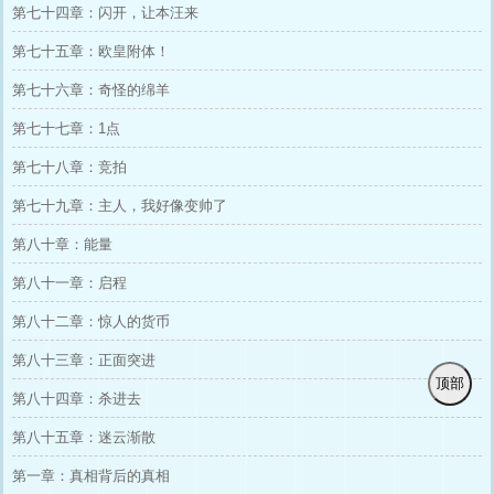
第七十四章：闪开，让本汪来
第七十五章：欧皇附体！
第七十六章：奇怪的绵羊
第七十七章：1点
第七十八章：竞拍
第七十九章：主人，我好像变帅了
第八十章：能量
第八十一章：启程
第八十二章：惊人的货币
第八十三章：正面突进
顶部
第八十四章：杀进去
第八十五章：迷云渐散
第一章：真相背后的真相