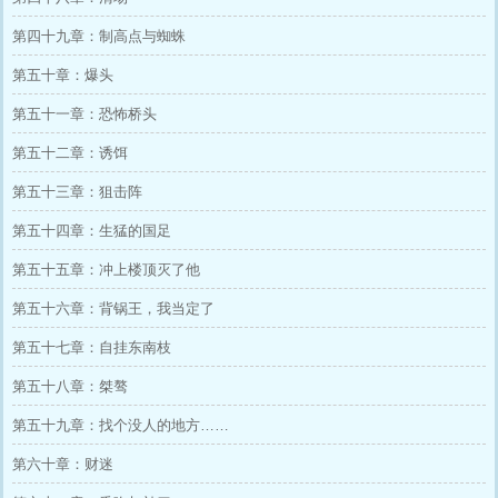
第四十九章：制高点与蜘蛛
第五十章：爆头
第五十一章：恐怖桥头
第五十二章：诱饵
第五十三章：狙击阵
第五十四章：生猛的国足
第五十五章：冲上楼顶灭了他
第五十六章：背锅王，我当定了
第五十七章：自挂东南枝
第五十八章：桀骜
第五十九章：找个没人的地方……
第六十章：财迷