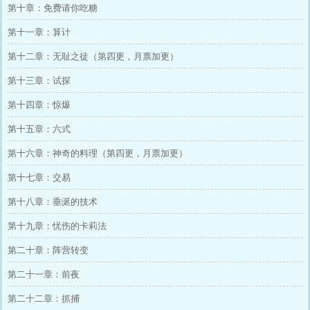
第十章：免费请你吃糖
第十一章：算计
第十二章：无耻之徒（第四更，月票加更）
第十三章：试探
第十四章：惊爆
第十五章：六式
第十六章：神奇的料理（第四更，月票加更）
第十七章：交易
第十八章：垂涎的技术
第十九章：忧伤的卡莉法
第二十章：阵营转变
第二十一章：前夜
第二十二章：抓捕