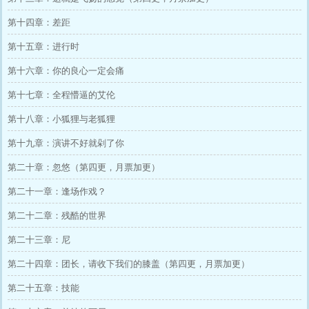
第十四章：差距
第十五章：进行时
第十六章：你的良心一定会痛
第十七章：全程懵逼的艾伦
第十八章：小狐狸与老狐狸
第十九章：演讲不好就剁了你
第二十章：忽悠（第四更，月票加更）
第二十一章：逢场作戏？
第二十二章：残酷的世界
第二十三章：尼
第二十四章：团长，请收下我们的膝盖（第四更，月票加更）
第二十五章：技能