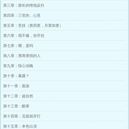
第三章：酋长的绝地反扑
第四章：三笠的…心意
第五章：竞技（第四更，月票加更）
第六章：我不服，你开挂
第七章：嗯，是吗
第八章：黑商畏惧的人
第九章：惊心动魄
第十章：暴露？
第十一章：面谈
第十二章：超自然
第十三章：酷寒
第十四章：见面就开打
第十五章：本色出演