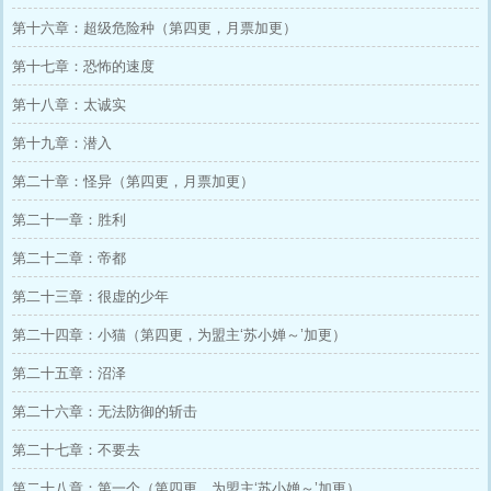
第十六章：超级危险种（第四更，月票加更）
第十七章：恐怖的速度
第十八章：太诚实
第十九章：潜入
第二十章：怪异（第四更，月票加更）
第二十一章：胜利
第二十二章：帝都
第二十三章：很虚的少年
第二十四章：小猫（第四更，为盟主‘苏小婵～’加更）
第二十五章：沼泽
第二十六章：无法防御的斩击
第二十七章：不要去
第二十八章：第一个（第四更，为盟主‘苏小婵～’加更）