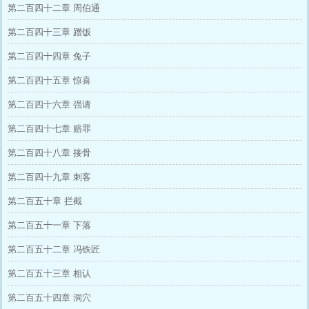
第二百四十二章 周伯通
第二百四十三章 蹭饭
第二百四十四章 兔子
第二百四十五章 惊喜
第二百四十六章 强请
第二百四十七章 赔罪
第二百四十八章 接骨
第二百四十九章 刺客
第二百五十章 拦截
第二百五十一章 下落
第二百五十二章 冯铁匠
第二百五十三章 相认
第二百五十四章 洞穴