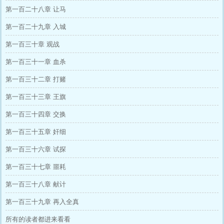
第一百二十八章 让马
第一百二十九章 入城
第一百三十章 观战
第一百三十一章 血杀
第一百三十二章 打赌
第一百三十三章 王旗
第一百三十四章 交换
第一百三十五章 奸细
第一百三十六章 试探
第一百三十七章 噩耗
第一百三十八章 献计
第一百三十九章 再入全真
所有的读者都进来看看