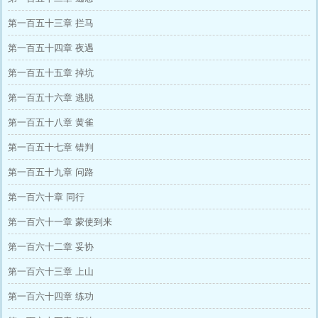
第一百五十三章 拦马
第一百五十四章 夜遇
第一百五十五章 掉坑
第一百五十六章 逃脱
第一百五十八章 黄雀
第一百五十七章 错判
第一百五十九章 问路
第一百六十章 同行
第一百六十一章 蒙使到来
第一百六十二章 妥协
第一百六十三章 上山
第一百六十四章 练功