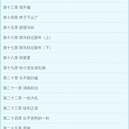
第十三章 我不服
第十四章 终于下山了
第十五章 探望马钰
第十六章 陪马钰过新年（上）
第十七章 陪马钰过新年（下）
第十八章 孙婆婆
第十九章 给小龙女送礼物
第二十章 头不能白磕
第二十一章 演练剑法
第二十二章 一份大礼
第二十三章 练剑之道
第二十四章 出乎意料的一剑
第二十五章 受困