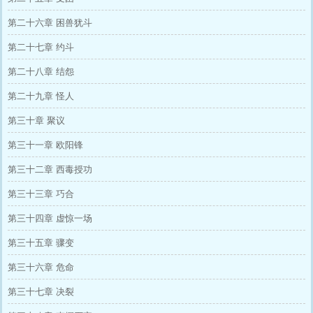
第二十六章 困兽犹斗
第二十七章 约斗
第二十八章 结怨
第二十九章 怪人
第三十章 聚议
第三十一章 欧阳锋
第三十二章 西毒授功
第三十三章 巧合
第三十四章 虚惊一场
第三十五章 骤变
第三十六章 危命
第三十七章 决裂