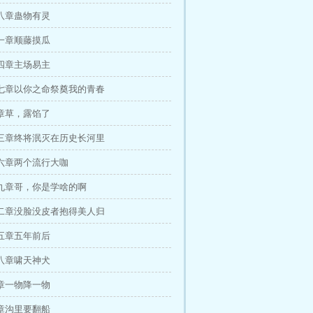
八章蛊物有灵
一章顺藤摸瓜
四章主场易主
七章以你之命祭奠我的青春
章草，露馅了
三章终将泯灭在历史长河里
六章两个流行大咖
九章哥，你是学啥的啊
二章没脸没皮者抱得美人归
五章五年前后
八章啸天神犬
章一物降一物
章沟里要翻船