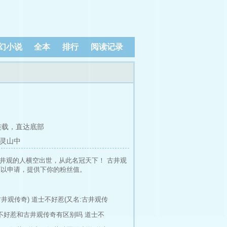
幻小说
全本
排行
阅读记录
连载，
直达底部
章灵山中
井观的人横空出世，从此名冠天下！ 古井观
就可以申请，提供下你的粉丝值。
古井观传奇)
道士不好惹(又名:古井观传
不好惹和古井观传奇有区别吗
道士不