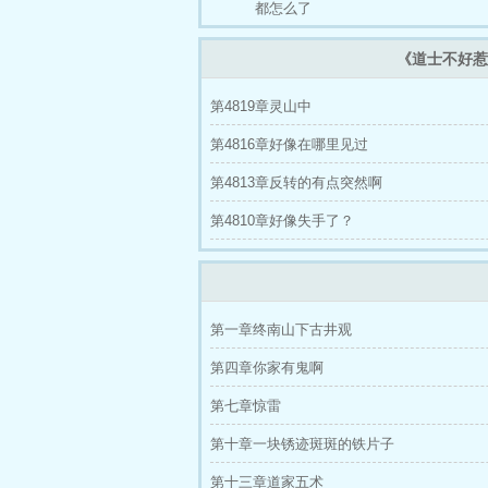
都怎么了
《道士不好惹
第4819章灵山中
第4816章好像在哪里见过
第4813章反转的有点突然啊
第4810章好像失手了？
第一章终南山下古井观
第四章你家有鬼啊
第七章惊雷
第十章一块锈迹斑斑的铁片子
第十三章道家五术