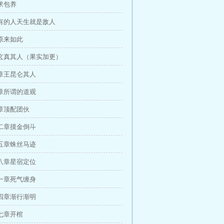
求包养
有的人天生就是敌人
原来如此
玄真其人（果实加更）
章王昆仑其人
章所谓的道观
章顶配团伙
二章摸金倒斗
五章蛛丝马迹
八章星宿定位
一章死气缠身
四章渐行渐明
七章开棺