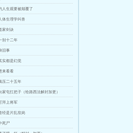
的人生观要被颠覆了
人体生理学叫兽
道家剑诀
一别十二年
缺旧事
其实都是幻觉
进来看看
镇压二十五年
向家屯扛把子（给路西法解封加更）
可拜上将军
曾经是片乱坟岗
中死尸