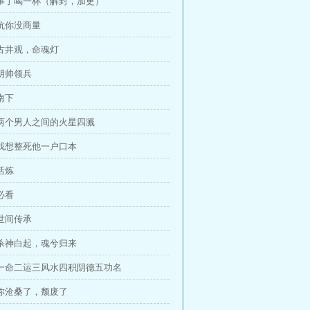
事了喝一杯（解封，加更）
坑你没商量
古井观，命魂灯
阴帅领兵
南下
两个男人之间的火星四溅
我想整死他一户口本
活炼
必看
世间传承
杀神白起，魂兮归来
一命二运三风水四积阴德五功名
你沧桑了，颓废了