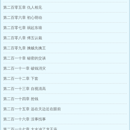
第二百零五章 仇人相见
第二百零六章 初心萌动
第二百零七章 祸起东墙
第二百零八章 傅五认栽
第二百零九章 擒贼先擒王
第二百一十章 秘密的交谈
第二百一十一章 破钱消灾
第二百一十二章 下套
第二百一十三章 自视清高
第二百一十四章 抢钱
第二百一十五章 远在天边近在眼前
第二百一十六章 没事找事
第二百一十七章 大水冲了龙王庙