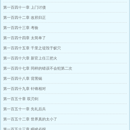
第一百四十一章 上门讨债
第一百四十二章 改邪归正
第一百四十三章 考验
第一百四十四章 太简单了
第一百四十五章 千里之堤毁于蚁穴
第一百四十六章 新官上任三把火
第一百四十七章 同样的错误不会犯第二次
第一百四十八章 背黑锅
第一百四十九章 针锋相对
第一百五十章 双刃剑
第一百五十一章 先礼后兵
第一百五十二章 世界真的太小了
第一百五十三章 睚眦必报