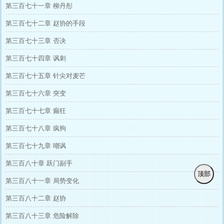
第三百七十一章 柳丹彤
第三百七十二章 赵协的手段
第三百七十三章 否决
第三百七十四章 讽刺
第三百七十五章 针尖对麦芒
第三百七十六章 突变
第三百七十七章 癫狂
第三百七十八章 疯狗
第三百七十九章 嘲讽
第三百八十章 跃门副手
顶部
第三百八十一章 局势变化
第三百八十二章 赵协
第三百八十三章 危险解除