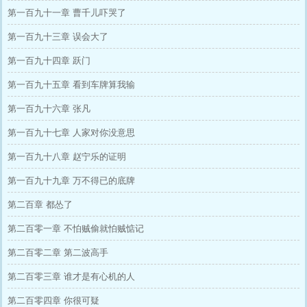
第一百九十一章 曹千儿吓哭了
第一百九十三章 误会大了
第一百九十四章 跃门
第一百九十五章 看到车牌算我输
第一百九十六章 张凡
第一百九十七章 人家对你没意思
第一百九十八章 赵宁乐的证明
第一百九十九章 万不得已的底牌
第二百章 都怂了
第二百零一章 不怕贼偷就怕贼惦记
第二百零二章 第二波高手
第二百零三章 谁才是有心机的人
第二百零四章 你很可疑