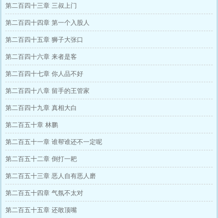
第二百四十三章 三叔上门
第二百四十四章 第一个入股人
第二百四十五章 狮子大张口
第二百四十六章 来者是客
第二百四十七章 你人品不好
第二百四十八章 留手的王管家
第二百四十九章 真相大白
第二百五十章 林鹏
第二百五十一章 谁帮谁还不一定呢
第二百五十二章 倒打一耙
第二百五十三章 恶人自有恶人磨
第二百五十四章 气氛不太对
第二百五十五章 还敢顶嘴