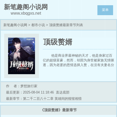
新笔趣阁小说网
菜单
www.xbqgxs.net
新笔趣阁小说网
>
都市小说
> 顶级赘婿最新章节列表
顶级赘婿
他是商业界最神秘的天才，他是身家过百
亿的超级富豪，然而，却因为身世被家族无情驱
逐，因为老婆的恩情选择入赘，在没有夫妻名分
的前提，隐姓埋名地当废柴三年！但今天，他要
崛起了，因为世界已经不予许他再低调！
作 者：梦想旅行家
最后更新：2025-08-04 11:18:46
直达底部
最新章节：第二千二百八十二章 英雄间的惺惺相惜
《顶级赘婿》最新章节