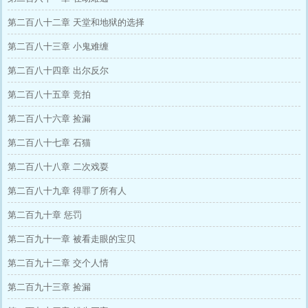
第二百八十二章 天堂和地狱的选择
第二百八十三章 小鬼难缠
第二百八十四章 出尔反尔
第二百八十五章 竞拍
第二百八十六章 捡漏
第二百八十七章 石猫
第二百八十八章 二次戏耍
第二百八十九章 得罪了所有人
第二百九十章 惩罚
第二百九十一章 被看走眼的宝贝
第二百九十二章 交个人情
第二百九十三章 捡漏