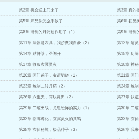
第2章 机会送上门来了
第3章 真的
第5章 师兄你怎么手软了
第6章 初
第8章 研制的丹药起作用了（1）
第9章 研制
第11章 法器是农具，我骄傲我自豪（2）
第12章 
第14章 贴符箓，圣阁开
第15章 历
第17章 收服玄冥灵火
第18章 神
第20章 医门弟子，友谊切磋（1）
第21章 医
第23章 炼制二转丹药（2）
第24章 炼
第26章 六重天，两块灵田（2）
第27章 认
第29章 二曜出战，龙崽恐怖的实力（1）
第30章 二
第32章 临阵孵化，玄冥灵火的共鸣
第33章 玄
第35章 玄仙秘境，极品种子（3）
第36章 我