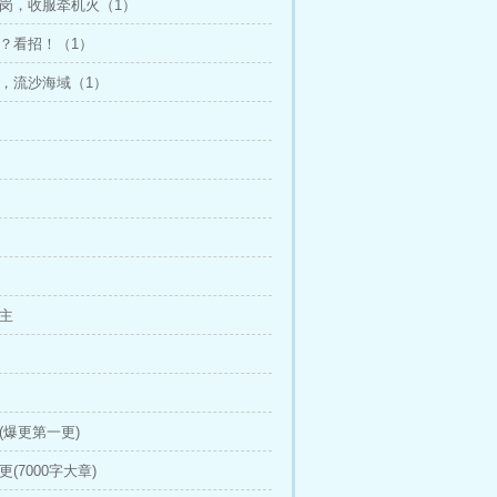
葬岗，收服牵机火（1）
劫？看招！（1）
练，流沙海域（1）
家主
道(爆更第一更)
更(7000字大章)