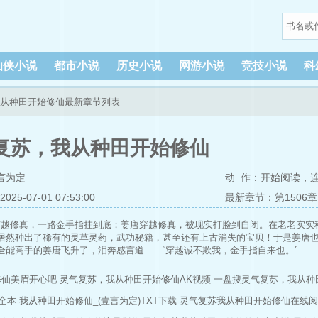
仙侠小说
都市小说
历史小说
网游小说
竞技小说
科
我从种田开始修仙最新章节列表
复苏，我从种田开始修仙
言为定
动 作：
开始阅读
，
5-07-01 07:53:00
最新章节：第1506章
穿越修真，一路金手指挂到底；姜唐穿越修真，被现实打脸到自闭。在老老实实
居然种出了稀有的灵草灵药，武功秘籍，甚至还有上古消失的宝贝！于是姜唐
全能高手的姜唐飞升了，泪奔感言道——“穿越诚不欺我，金手指自来也。”
修仙美眉开心吧
灵气复苏，我从种田开始修仙AK视频
一盘搜灵气复苏，我从种
全本
我从种田开始修仙_(壹言为定)TXT下载
灵气复苏我从种田开始修仙在线阅