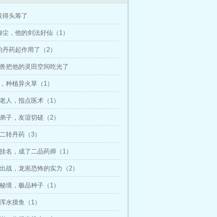
拔得头筹了
见御尘，他的剑法好仙（1）
的丹药起作用了（2）
这灵兽把他的灵田空间吃光了
练，种植异火草（1）
秘老人，指点医术（1）
门弟子，友谊切磋（2）
制二转丹药（3）
证挂名，成了二品药师（1）
曜出战，龙崽恐怖的实力（2）
仙秘境，极品种子（1）
来浑水摸鱼（1）