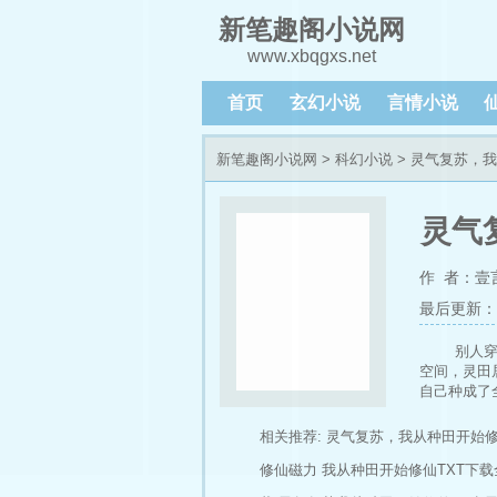
新笔趣阁小说网
www.xbqgxs.net
首页
玄幻小说
言情小说
新笔趣阁小说网
>
科幻小说
> 灵气复苏，
灵气
作 者：壹
最后更新：202
别人
空间，灵田
自己种成了
相关推荐:
灵气复苏，我从种田开始
修仙磁力
我从种田开始修仙TXT下载