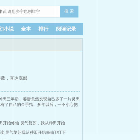
搜 索
幻小说
全本
排行
阅读记录
连载，
直达底部
种田三年后，姜唐忽然发现自己多了一片灵田
也有了自己的金手指。多年以后，一不小心把
田开始修仙
灵气复苏，我从种田开始
读
灵气复苏我从种田开始修仙TXT下