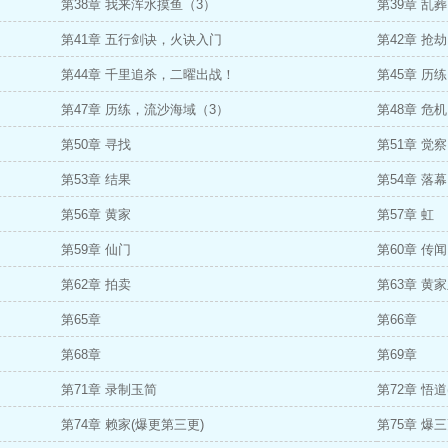
第38章 我来浑水摸鱼（3）
第39章 乱
第41章 五行剑诀，火诀入门
第42章 抢
第44章 千里追杀，二曜出战！
第45章 历
第47章 历练，流沙海域（3）
第48章 危机
第50章 寻找
第51章 觉察
第53章 结果
第54章 落幕
第56章 黄家
第57章 虹
第59章 仙门
第60章 传闻
第62章 拍卖
第63章 黄
第65章
第66章
第68章
第69章
第71章 录制玉简
第72章 悟
第74章 赖家(爆更第三更)
第75章 爆三