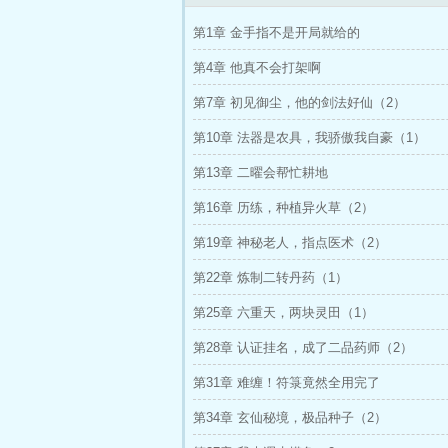
第1章 金手指不是开局就给的
第4章 他真不会打架啊
第7章 初见御尘，他的剑法好仙（2）
第10章 法器是农具，我骄傲我自豪（1）
第13章 二曜会帮忙耕地
第16章 历练，种植异火草（2）
第19章 神秘老人，指点医术（2）
第22章 炼制二转丹药（1）
第25章 六重天，两块灵田（1）
第28章 认证挂名，成了二品药师（2）
第31章 难缠！符箓竟然全用完了
第34章 玄仙秘境，极品种子（2）