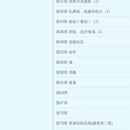
第37章 我来浑水摸鱼（2）
第40章 乱葬岗，收服牵机火（2）
第43章 抢劫？看招！（2）
第46章 历练，流沙海域（2）
第49章 连锁反应
第52章 凶手
第55章 魂
第58章 消毒
第61章 黄晨
第64章
第67章
第70章
第73章 师弟你欺负我(爆更第二更)