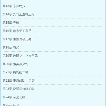
第13章 东风绝技
第14章 九花玉血蛇王丹
第15章 突破
第16章 盘点天下高手
第17章 生性倔强王处一
第18章 布局
第19章 欧阳克，上来受死！
第20章 落英战灵蛇
第21章 白驼山车神
第22章 王府战队，团灭！
第23章 说话怪好听的嘞
第24章 全是套路
第25章 师兄