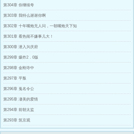
第304章 你继续夸
第303章 我特么谢谢你啊
第302章 十年嘴炮无人问，一朝嘴炮天下知
第301章 看热闹不嫌事儿大！
第300章 潜入兴庆府
第299章 爆炸2．0版
第298章 金刚寺中
第297章 平叛
第296章 嵬名令公
第295章 凄美的爱情
第294章 前朝太监
第293章 筑京观