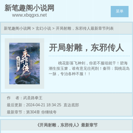
新笔趣阁小说网
菜单
www.xbqgxs.net
新笔趣阁小说网
>
玄幻小说
> 开局射雕，东邪传人最新章节列表
开局射雕，东邪传人
桃花影落飞神剑，你若不服咱就干！碧海
潮生按玉箫，谁有意见往死削！秦羽：我桃花岛
一脉，专治各种不服！！
作 者：武圣路拳王
最后更新：2024-04-21 18:34:25
直达底部
最新章节：第304章 你继续夸
《开局射雕，东邪传人》最新章节