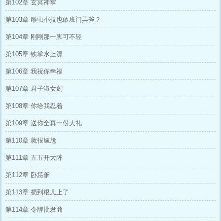
第102章 玄冥神掌
第103章 雕虫小技也敢班门弄斧？
第104章 刚刚那一脚可不轻
第105章 铁掌水上漂
第106章 我祝你幸福
第107章 君子淑女剑
第108章 你给我忍着
第109章 送你全真一份大礼
第110章 就很尴尬
第111章 五五开大阵
第112章 卧恁爹
第113章 损到根儿上了
第114章 令牌批发商