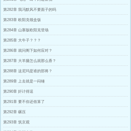
第282章 我冯默风不要面子的吗
第283章 欧阳克领盒饭
第284章 山寨版欧阳克登场
第285章 大牛子？？？
第286章 就问阁下如何应对？
第287章 大羊腿怎么就那么香？
第288章 这尼玛是谁的部将？
第289章 上去就是一闷锤
第290章 奸计得逞
第291章 要不你还俗算了
第292章 碾压
第293章 筑京观