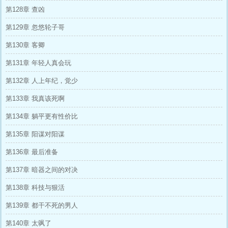
第128章 查凶
第129章 忽悠轮子哥
第130章 客卿
第131章 年轻人真会玩
第132章 人上年纪，觉少
第133章 我真该死啊
第134章 躺平更有性价比
第135章 阳谋对阳谋
第136章 最后准备
第137章 暗器之间的对决
第138章 科技与狠活
第139章 都干不死的男人
第140章 太飒了