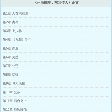
《开局射雕，东邪传人》正文
第1章 人在桃花岛
第2章 离岛
第3章 上少林
第4章 《九阳》到手
第5章 偶遇
第6章 莫愁
第7章 北丐
第8章 切磋
第9章 飞刀绝技
第10章 交谈
第11章 擂台之上
第12章 战铁脚仙