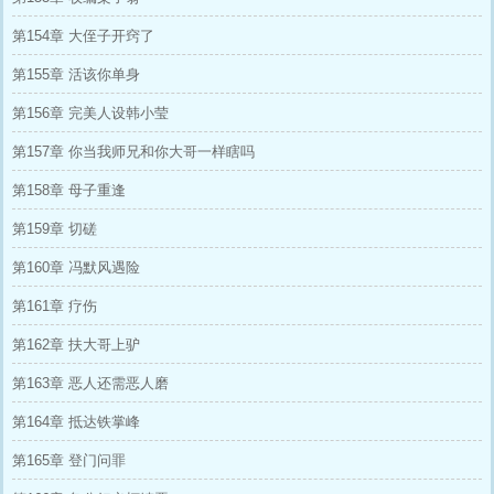
第154章 大侄子开窍了
第155章 活该你单身
第156章 完美人设韩小莹
第157章 你当我师兄和你大哥一样瞎吗
第158章 母子重逢
第159章 切磋
第160章 冯默风遇险
第161章 疗伤
第162章 扶大哥上驴
第163章 恶人还需恶人磨
第164章 抵达铁掌峰
第165章 登门问罪