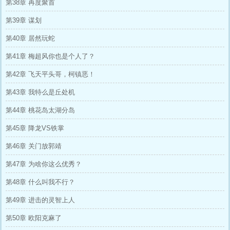
第38章 再度聚首
第39章 谋划
第40章 居然玩蛇
第41章 梅超风你也是个人了？
第42章 飞天平头哥，柯镇恶！
第43章 我特么是丘处机
第44章 桃花岛太湖分岛
第45章 降龙VS铁掌
第46章 关门放郭靖
第47章 为啥你这么优秀？
第48章 什么叫我不行？
第49章 进击的灵智上人
第50章 欧阳克麻了