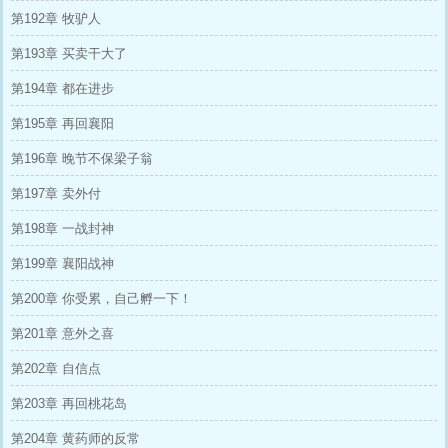
第192章 牧驴人
第193章 买卖干大了
第194章 都在进步
第195章 再回襄阳
第196章 晚节不保梁子翁
第197章 卖外付
第198章 一战封神
第199章 襄阳战神
第200章 你受累，自己孵一下！
第201章 意外之喜
第202章 自信点
第203章 再回桃花岛
第204章 黄药师的反常