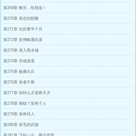
第269章 雕兄，给我追！
第270章 谁也别想睡
第271章 先折磨半个月
第272章 贫僧略通此道
第273章 潜入黑水城
第274章 功成身退
第275章 杨康出兵
第276章 来者不善
第277章 你特么才是哮天犬
第278章 精锐？笑死个人
第279章 来将何人
第280章 讲毛的武德
第281章 飞轮一出，两边皆慌