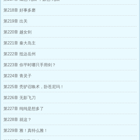
第218章 好事多磨
第219章 出关
第220章 越女剑
第221章 秦大岛主
第222章 抵达岳州
第223章 你平时哪只手用剑？
第224章 青灵子
第225章 秃驴召唤术，卧苍尼玛！
第226章 无影飞刀
第227章 纯纯是想多了
第228章 就这？
第229章 雅！真特么雅！