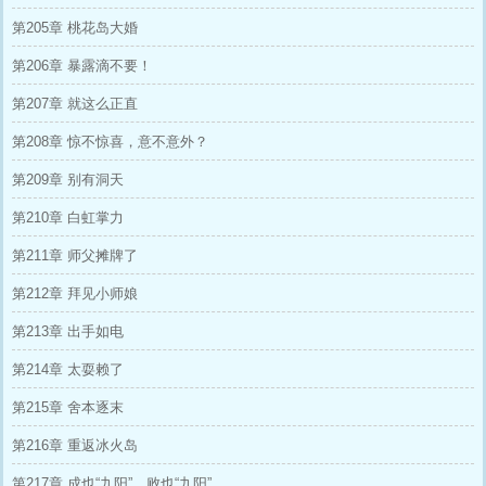
第205章 桃花岛大婚
第206章 暴露滴不要！
第207章 就这么正直
第208章 惊不惊喜，意不意外？
第209章 别有洞天
第210章 白虹掌力
第211章 师父摊牌了
第212章 拜见小师娘
第213章 出手如电
第214章 太耍赖了
第215章 舍本逐末
第216章 重返冰火岛
第217章 成也“九阳”，败也“九阳”