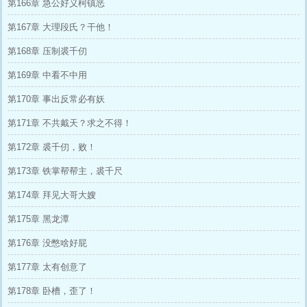
第166章 急公好义柯镇恶
第167章 大理段氏？干他！
第168章 压制裘千仞
第169章 中看不中用
第170章 事出反常必有妖
第171章 不共戴天？求之不得！
第172章 裘千仞，败！
第173章 铁掌帮帮主，裘千尺
第174章 拜见大哥大嫂
第175章 黑龙潭
第176章 没憋啥好屁
第177章 太有创意了
第178章 卧槽，歪了！