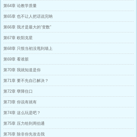
第64章 论教学质量
第65章 也不让人把话说完呐
第66章 我才是最大的“变数”
第67章 欧阳克星
第68章 只恨当初没甩到墙上
第69章 看谁脏
第70章 我就知道是你
第71章 要不先自己解决？
第72章 孽障住口
第73章 你说有就有
第74章 这么玩是吧？
第75章 压力给到周伯通
第76章 除非你先攻击我