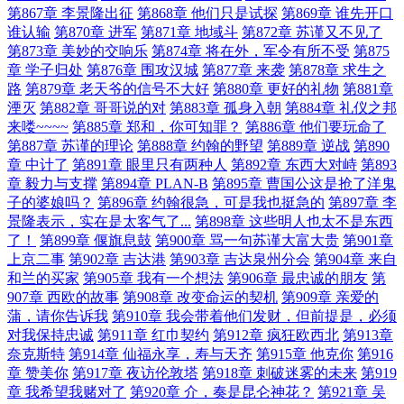
第867章 李景隆出征
第868章 他们只是试探
第869章 谁先开口
谁认输
第870章 进军
第871章 地域斗
第872章 苏谨又不见了
第873章 美妙的交响乐
第874章 将在外，军令有所不受
第875
章 学子归处
第876章 围攻汉城
第877章 来袭
第878章 求生之
路
第879章 老天爷的信号不大好
第880章 更好的礼物
第881章
湮灭
第882章 哥哥说的对
第883章 孤身入朝
第884章 礼仪之邦
来喽~~~~
第885章 郑和，你可知罪？
第886章 他们要玩命了
第887章 苏谨的理论
第888章 约翰的野望
第889章 逆战
第890
章 中计了
第891章 眼里只有两种人
第892章 东西大对峙
第893
章 毅力与支撑
第894章 PLAN-B
第895章 曹国公这是抢了洋鬼
子的婆娘吗？
第896章 约翰很急，可是我也挺急的
第897章 李
景隆表示，实在是太客气了...
第898章 这些明人也太不是东西
了！
第899章 偃旗息鼓
第900章 骂一句苏谨大富大贵
第901章
上京二事
第902章 吉达港
第903章 吉达泉州分会
第904章 来自
和兰的买家
第905章 我有一个想法
第906章 最忠诚的朋友
第
907章 西欧的故事
第908章 改变命运的契机
第909章 亲爱的
蒲，请你告诉我
第910章 我会带着他们发财，但前提是，必须
对我保持忠诚
第911章 红巾契约
第912章 疯狂欧西北
第913章
奈克斯特
第914章 仙福永享，寿与天齐
第915章 他克你
第916
章 赞美你
第917章 夜访伦敦塔
第918章 刺破迷雾的未来
第919
章 我希望我赌对了
第920章 介，奏是昆仑神花？
第921章 吴