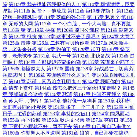
缘
第109章 我去找能帮我报仇的人！
第110章 群情激愤，臣要
弹劾
第111章 回陛下，他放屁
第112章 臣也要弹劾！
第113章
祝您一路顺风呐
第114章 落魄的孙公子
第115章 私奔？
第116
章 无形的大网
第117章 一个小白脸，一个大马脸，真不要脸
第118章 赌
第119章 抉择
第120章 凉国公卸权
第121章 鞑靼来
袭
第122章 抵抗
第123章 这事过不去了是吧？
第124章 大意了
第125章 击溃
第126章 二叔有宝贝给你看
第127章 凤阳新县
丞，老朱来分权
第128章 跑偏了
第129章 试刀
第130章 祭英
魂，老朱试枪
第131章 洪武一号
第132章 北伐备战
第133章 过
年啦！
第134章 户部规矩还蛮多的嘞
第135章 苏谨来户部了？
第136章 都怪赵大人
第137章 国债
第138章 好战必亡，切莫穷
兵黩武啊！
第139章 苏谨憋着什么坏呢？
第140章 闻到钱味儿
了
第141章 苏谨，真乃咱之孔明也！
第142章 我听你的
第143
章 请陛下赏灯
第144章 该怎么把这三个家伙也支走呢？
第145
章 我就知道会这样
第146章 耿璿
第147章 怕喝不死我？
第148
章 苏大哥，冲鸭！
第149章 他好像一条狗啊
第150章 我和苏
大哥有共同的小秘密
第151章 多了一个干儿子？
第152章 神仙
日子，忙碌的苏谨
第153章 李持的突破口
第154章 闻风而动
第155章 再下诏狱
第156章 耿炳文求亲
第157章 突破口
第158
章 下官打小腰就不好，弯不下去
第159章 自己和自己串供？
第160章 你鞑靼人不厚道啊
第161章 娘的，自己那爹在搞鸡