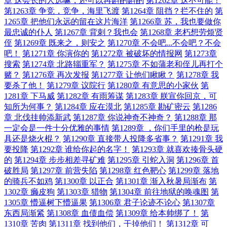
章 这会长的人选嘛，还可以再斟酌斟酌
第1262章 这不可能！
第1263章 争竞，竞争，海里飞渡
第1264章 阻挡？拦不住的
第
1265章 把他们永远的留在这片海洋
第1266章 苏，我也要做你
最忠诚的仆人
第1267章 背刺？我也会
第1268章 老朽想劳烦贤
侄
第1269章 既来之，则安之
第1270章 不会吧...不会吧？不会
吧！
第1271章 你演你的
第1272章 被破坏的情报网
第1273章
搜索
第1274章 北路辎重军？
第1275章 不如蒲老和侄儿再打个
赌？
第1276章 再次发报
第1277章 让他们瞅瞅？
第1278章 我
要杀了他！
第1279章 议院行
第1280章 有意思的小家伙
第
1281章 下马威
第1282章 有雨筹谋
第1283章 朕宣你回京，可
知所为何事？
第1284章 应在漠北
第1285章 勘矿密云
第1286
章 北伐挂帅添新武
第1287章 你说神奇不神奇？
第1288章 那
一定会是一件十分优雅的事情
第1289章 ，你们手里的枪是玩
具还是烧火棍？
第1290章 直接带人投降多省事？
第1291章 我
要投降
第1292章 谁给你起的名字！
第1293章 就喜欢揍骨头硬
的
第1294章 步步相差寻矿难
第1295章 引蛇入洞
第1296章 首
破胜局
第1297章 前营失陷
第1298章 红色靶心
第1299章 落地
的骑兵不如鸡
第1300章 以正合
第1301章 渐入秋暑局渐布
第
1302章 癞皮狗
第1303章 猎物
第1304章 前往地狱的唤魂图
第
1305章 懵逼树下懵逼果
第1306章 君子论迹不论心
第1307章
东西局渐紧
第1308章 血债血偿
第1309章 给本帅绑了！
第
1310章 苦肉
第1311章 找到他们，干掉他们！
第1312章 可