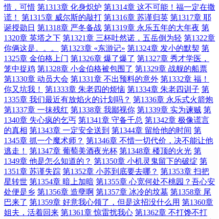
惜，可惜
第1313章 化身炽炉
第1314章 这不可能！福一定在撒
谎！
第1315章 威尔斯的敲打
第1316章 苏谨归英
第1317章 耶
诞授勋日
第1318章 严冬备战
第1319章 永乐五年的大年夜
第
1320章 英塔之下
第1321章 三杯吐然诺，五岳倒为轻
第1322章
你俩这是。。。
第1323章 «东游记»
第1324章 发小的默契
第
1325章 金伯格上门
第1326章 爆了爆了
第1327章 秀才学医，
笼中捉鸡
第1328章 小金伯格被包围了
第1329章 战舰的船票
第1330章 动员大会
第1331章 不出预料的意外
第1332章 福！
你又坑我！
第1333章 朱老四的烦恼
第1334章 朱老四训子
第
1335章 我们最近有放焰火的计划吗？
第1336章 永乐式火箭炮
第1337章 一抹残红
第1338章 我鄙视你
第1339章 实为谏贼
第
1340章 失心疯的乞丐
第1341章 守备千总
第1342章 极像谎言
的真相
第1343章 一定安全送到
第1344章 留给他的时间
第
1345章 抓一个魔术师？
第1346章 不惜一切代价，决不能让他
逃走！
第1347章 葡萄美酒夜光杯
第1348章 楼顶的火光
第
1349章 他是怎么知道的？
第1350章 小机灵鬼留下的破绽
第
1351章 苏谨失踪
第1352章 小苏到底要去哪？
第1353章 扫把
星转世
第1354章 暗上加暗
第1355章 心宽何处不桃园？吾心安
处便是乡
第1356章 造孽啊
第1357章 冰冷的坟墓
第1358章 尾
巴来了
第1359章 好意我心领了，但是这招没什么用
第1360章
姐夫，活着回来
第1361章 惊雷扰我心
第1362章 不打馋不打