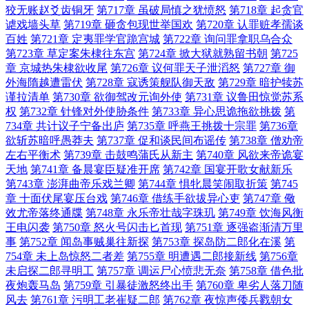
狡无账赵爻齿铜牙
第717章 虽破局慎之犹愤怒
第718章 起贪官
谑戏墙头草
第719章 砸贪包现世举国欢
第720章 认罪赃孝孺谈
百姓
第721章 定夷罪学官跪宫城
第722章 询问罪拿职乌合众
第723章 草定案朱棣往东宫
第724章 掀大狱就熟留书朝
第725
章 京城热朱棣欲收尾
第726章 议何罪天子泄滔怒
第727章 御
外海隋越遭雷伏
第728章 寇诱策舰队御天敌
第729章 暗护犊苏
谨拉清单
第730章 欲御驾改元询外使
第731章 议鲁田惊觉苏系
权
第732章 针锋对外使胁条件
第733章 异心思诡拖欲挑拨
第
734章 共计议子宁备出庐
第735章 呼燕王挑拨十宗罪
第736章
欲斩苏暗呼愚莽夫
第737章 促和谈民间布谣传
第738章 僧劝帝
左右平衡术
第739章 击鼓鸣蒲氏从新主
第740章 风欲来帝诡宴
天地
第741章 备晨宴臣疑准开席
第742章 国宴开歌女献新乐
第743章 澎湃曲帝乐戏兰卿
第744章 惧牝晨笑闹取折策
第745
章 十面伏尾宴压台戏
第746章 借练手欲拔异心吏
第747章 儆
效尤帝落终通牒
第748章 永乐帝壮哉字珠玑
第749章 饮海风衡
王电闪袭
第750章 怒火号闪击匕首现
第751章 逐强盗渐清万里
事
第752章 闻岛事贼巢往新探
第753章 探岛防二郎化在溪
第
754章 未上岛惊怒二者差
第755章 明遭遇二郎接新线
第756章
未启探二郎寻明工
第757章 调运尸心愤悲无奈
第758章 借色批
夜炮轰马岛
第759章 引暴徒激怒终出手
第760章 卑劣人落刀随
风去
第761章 污明工老崔疑二郎
第762章 夜惊声倭兵戮朝女