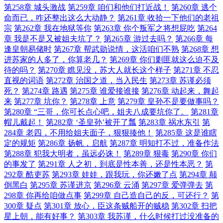
第258章 城头激战
第259章 咱们和他们打近战！
第260章 逃个
命而已，咋还整出这么大动静？
第261章 收拾一下他们的老祖
宗
第262章 我在地狱等你
第263章 你个叛军之将想屁吃
第264
章 我是不是又被姐夫坑了？
第265章 游过去吗？
第266章 每
逢皇朝易储时
第267章 帮武勋说情，这活咱们不熟
第268章 想
进苏家的人多了，你算老几？
第269章 你们剿匪就这么迫不及
待的吗？
第270章 瞧见没，苏大人就长这个样子
第271章 不忍
直视的词语
第272章 治国之道，当入民生
第273章 苏谨必须
死？
第274章 路遇
第275章 谁爱接谁接
第276章 动起来，舞起
来
第277章 坑你？
第278章 上意
第279章 皇孙不是要做事吗？
第280章 “三哥，你可长点心吧，姐夫八成要坑你了。
第281章
帽儿戴起！
第282章 ‘圣皇孙’被开了瓢
第283章 祸水东引
第
284章 老四，不用给姐夫面子，狠狠揍他！
第285章 这是谁瞎
定的规矩
第286章 扬帆，启航
第287章 明知打不过，准备作法
第288章 犯我大明者，虽远必诛！
第289章 狠毒
第290章 你们
的事发了
第291章 人之初，到底是性本善，还是性本恶？
第
292章 酷吏苏
第293章 娃娃，跟我玩，你还嫩了点
第294章 颠
倒黑白
第295章 苏谨进京
第296章 云涌
第297章 爱弹弹去
第
298章 你再给咱做点事
第299章 自己造自己的反，可还行？
第
300章 疑点
第301章 放心，臣这条贼船开的贼稳
第302章 扫把
星上朝，能有好事？
第303章 我苏谨，什么时候打过没准备的