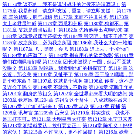
第1174章 该死的，我不是说过战斗的时候不许喝酒吗！
第
1175章 我是苏谨，请立即支援，重复，请立即支援！
第1176
章 骂的越狠，脾气越稳
第1177章 来而不往非礼也
第1178章
太上老君显神威
第1179章 西瓜和芝麻
第1180章 狗都不...
第
1181章 爷就是最强后勤！
第1182章 先给他弄出点响动来
第
1183章 这玩意起床气还挺大
第1184章 毁灭吧，我不干净了
第
1185章 敌之所欲，必为我之所阻
第1186章 我辣么大的一堆船
呢？
第1187章 飞，嘿嘿，会飞
第1188章 追上去，干掉他们
第1189章 咋应激了？
第1190章 别有用心的欲盖弥彰
第1191章
他们在嘲讽咱们呢
第1192章 团长来巡视了一圈，然后军医就
没啦？
第1193章 别说话，我看到他们的指挥官了
第1194章 这
么近，那么美
第1195章 又扯平了
第1196章 至于脸？嘿嘿，那
是个啥东西？
第1197章 这就是个坑啊
第1198章 你看，这不是
又误会了吗？
第1199章 不敢动，不敢动
第1200章 沉睡千年的
第1201章 翻身的陈祖义
第1202章 全世界都来看大明的热闹
第
1203章 钦差应
第1204章 陈祖义这个畜生，八成就躲在吕宋！
第1205章 让他们都进来！
第1206章 老赵
第1207章 夜捕
第
1208章 讯与官
第1209章 吕宋乱
第1210章 其实这仗，我也不
是非打不可...
第1211章 大明皇帝太狂妄
第1212章 永宁卫来袭
第1213章 犯错就要认，挨打要立正！
第1214章 陈祖义！好狠
的家伙！
第1215章 不许管朕，更不许回援！
第1216章 妖孽，