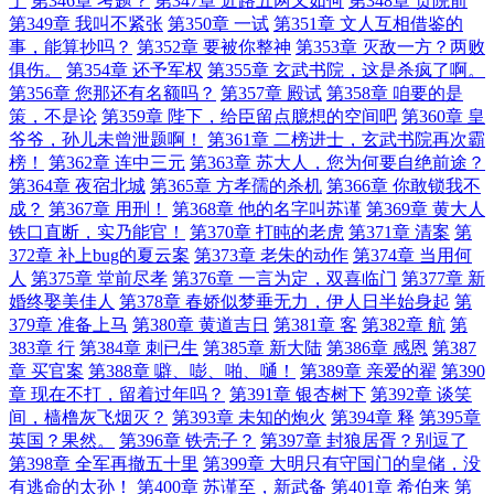
了
第346章 考题？
第347章 近路五两又如何
第348章 贡院前
第349章 我叫不紧张
第350章 一试
第351章 文人互相借鉴的
事，能算抄吗？
第352章 要被你整神
第353章 灭敌一方？两败
俱伤。
第354章 还予军权
第355章 玄武书院，这是杀疯了啊。
第356章 您那还有名额吗？
第357章 殿试
第358章 咱要的是
策，不是论
第359章 陛下，给臣留点臆想的空间吧
第360章 皇
爷爷，孙儿未曾泄题啊！
第361章 二榜进士，玄武书院再次霸
榜！
第362章 连中三元
第363章 苏大人，您为何要自绝前途？
第364章 夜宿北城
第365章 方孝孺的杀机
第366章 你敢锁我不
成？
第367章 用刑！
第368章 他的名字叫苏谨
第369章 黄大人
铁口直断，实乃能官！
第370章 打盹的老虎
第371章 清案
第
372章 补上bug的夏云案
第373章 老朱的动作
第374章 当用何
人
第375章 堂前尽孝
第376章 一言为定，双喜临门
第377章 新
婚终娶美佳人
第378章 春娇似梦垂无力，伊人日半始身起
第
379章 准备上马
第380章 黄道吉日
第381章 客
第382章 航
第
383章 行
第384章 刺已生
第385章 新大陆
第386章 感恩
第387
章 买官案
第388章 噼、嘭、啪、嗵！
第389章 亲爱的翟
第390
章 现在不打，留着过年吗？
第391章 银杏树下
第392章 谈笑
间，樯橹灰飞烟灭？
第393章 未知的炮火
第394章 释
第395章
英国？果然。
第396章 铁壳子？
第397章 封狼居胥？别逗了
第398章 全军再撤五十里
第399章 大明只有守国门的皇储，没
有逃命的太孙！
第400章 苏谨至，新武备
第401章 希伯来
第