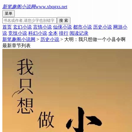
新笔趣阁小说网
www.xbqgxs.net
菜单
搜 索
首页
玄幻小说
言情小说
仙侠小说
都市小说
历史小说
网游小
说
竞技小说
科幻小说
全本
排行
阅读记录
新笔趣阁小说网
>
历史小说
> 大明：我只想做一个小县令啊
最新章节列表