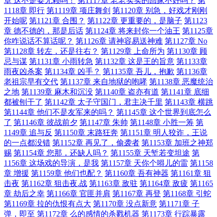
章 这不是耍无赖吗！
第1117章 老老实实的回家不好吗？
第
1118章 即行
第1119章 项庄舞剑
第1120章 别急，好戏才刚刚
开始呢
第1121章 合围？
第1122章 更重要的，是脑子
第1123
章 德不德的，那是后话
第1124章 将来封你一个油王
第1125章
你咋说话不算话呢？
第1126章 请神容易送神难
第1127章 No
第1128章 转左，还是往右？
第1129章 上命所为
第1130章 顾
忌与谋
第1131章 小雨转急
第1132章 这是王的旨意
第1133章
雨夜凶杀案
第1134章 凶手？
第1135章 吾儿，抱歉
第1136章
老祖宗早有交代
第1137章 来自地狱的咆哮
第1138章 恶魔统治
之地
第1139章 麻木和沉没
第1140章 盗亦有道
第1141章 底细
都被刨干了
第1142章 太子守国门，君主决千里
第1143章 横跳
第1144章 他们不是友军来的吗？
第1145章 这个世界到底怎么
了
第1146章 彼战前夕
第1147章 朱帅
第1148章 小胜一筹
第
1149章 追与反
第1150章 末路狂奔
第1151章 明人狡诈，王说
的一点都没错
第1152章 再见了，偷袭者
第1153章 加班之神郑
赐
第1154章 您那，还缺人吗？
第1155章 天堑若变坦途
第
1156章 这场戏的导演，是我
第1157章 天你个嘚儿的雷
第1158
章 增援
第1159章 他们也配？
第1160章 吾有神器
第1161章 狙
击夜
第1162章 狙击夜.战
第1163章 敌驻
第1164章 敌疲
第1165
章 劫后之幸
第1166章 官匪并肩
第1167章 再登
第1168章 引蛇
第1169章 拉的仇恨有点大
第1170章 没点新意
第1171章 子
弹，即至
第1172章 么的感情的杀戮机器
第1173章 行踪暴露