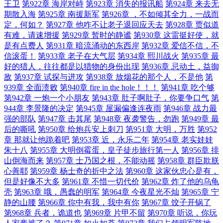
王卫
第922章 海岸对峙
第923章 消失的报讯船
第924章 来去无
期散入海
第925章 南援新军
第926章 ，不如倾其全力，一战而
定，何如？
第927章 他咋不让老子退回应天去
第928章 贾似道
有难，请速增援
第929章 暂时的静谧
第930章 这雷挺好使，就
是有点费人
第931章 暗流涌动的东西岸
第932章 爱信不信，不
信滚蛋！
第933章 老子在大气层
第934章 熙川战火
第935章 最
好的猎人，往往都是以猎物的身份出现
第936章 忌动土，益御
敌
第937章 试探与进攻
第938章 放烟花的那个人，不是他
第
939章 全面溃败
第940章 fire in the hole！！！
第941章 吃个够
第942章 一炮一个小朋友
第943章 肚子啊肚子，你要争口气
第
944章 李景隆的决定
第945章 屋漏偏逢连夜雨
第946章 战力最
强的部队
第947章 击其尾
第948章 夜袭警告，勿跑
第949章 最
后的嘶吼
第950章 给炮兵安上刺刀
第951章 大明，万胜
第952
章 那就让他跪着吧
第953章 近，永乐二年
第954章 老实娃娃
朱十八
第955章 大明倒霉蛋，皇子徒步旅行第一人
第956章 排
山倒海而来
第957章 士乃国之根，不能动摇
第958章 群臣欺朕
心善耶
第959章 杨士奇的折中之法
第960章 这家伙忠心是有，
但是好像不大多
第961章 不惜一切代价
第962章 炸了他的乌龟
壳
第963章 哦，愚蠢的明军
第964章 今夜星光不灿
第965章 宁
静的山腰
第966章 你中有我，我中有你
第967章 饺子开锅了
第968章 兵者，诡道也
第969章 片甲不留
第970章 听说，你玩