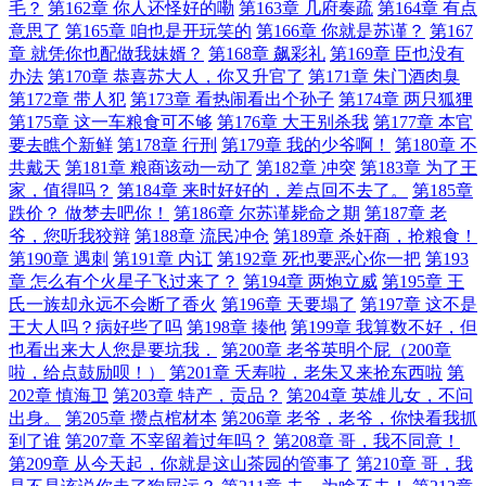
毛？
第162章 你人还怪好的嘞
第163章 几府奏疏
第164章 有点
意思了
第165章 咱也是开玩笑的
第166章 你就是苏谨？
第167
章 就凭你也配做我妹婿？
第168章 飙彩礼
第169章 臣也没有
办法
第170章 恭喜苏大人，你又升官了
第171章 朱门酒肉臭
第172章 带人犯
第173章 看热闹看出个孙子
第174章 两只狐狸
第175章 这一车粮食可不够
第176章 大王别杀我
第177章 本官
要去瞧个新鲜
第178章 行刑
第179章 我的少爷啊！
第180章 不
共戴天
第181章 粮商该动一动了
第182章 冲突
第183章 为了王
家，值得吗？
第184章 来时好好的，差点回不去了。
第185章
跌价？ 做梦去吧你！
第186章 尔苏谨毙命之期
第187章 老
爷，您听我狡辩
第188章 流民冲仓
第189章 杀奸商，抢粮食！
第190章 遇刺
第191章 内讧
第192章 死也要恶心你一把
第193
章 怎么有个火星子飞过来了？
第194章 两炮立威
第195章 王
氏一族却永远不会断了香火
第196章 天要塌了
第197章 这不是
王大人吗？病好些了吗
第198章 揍他
第199章 我算数不好，但
也看出来大人您是要坑我．
第200章 老爷英明个屁（200章
啦，给点鼓励呗！）
第201章 夭寿啦，老朱又来抢东西啦
第
202章 慎海卫
第203章 特产，贡品？
第204章 英雄儿女，不问
出身。
第205章 攒点棺材本
第206章 老爷，老爷，你快看我抓
到了谁
第207章 不宰留着过年吗？
第208章 哥，我不同意！
第209章 从今天起，你就是这山茶园的管事了
第210章 哥，我