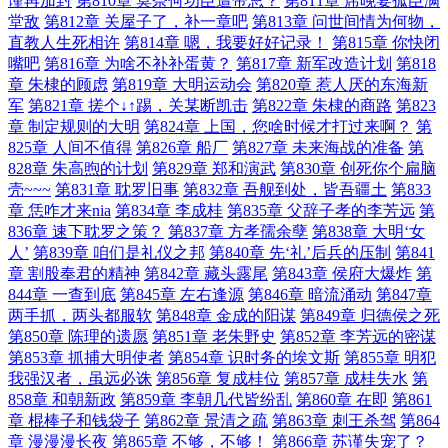
谨再加封
第810章 莫奈何功臣遭帝忌？
第811章 席晚宴孤臣满
堂敌
第812章 关屋子了，补一章吧
第813章 问世间情为何物，
直教人生死相许
第814章 嗯，我要好好记录！
第815章 你快闭
嘴吧
第816章 为啥不补补蛋黄？
第817章 新军改造计划
第818
章 朱棣的顾虑
第819章 大明运动会
第820章 惹人厌的东海新
军
第821章 搓个↓↑踢，关某断凯击
第822章 朱棣的商路
第823
章 制定规则的大明
第824章 上国，您啥时候才打过来啊？
第
825章 人间不值得
第826章 船厂
第827章 未来海战的准备
第
828章 朱高煦的计划
第829章 郑和演武
第830章 创死你个扁脑
壳~~~
第831章 耽罗旧事
第832章 吾舰到处，皆吾疆土
第833
章 恁咋才来nia
第834章 李成桂
第835章 父辞子孝的李芳远
第
836章 速下耽罗之策？
第837章 方孝孺余孽
第838章 大明‘女
人’
第839章 咱们是礼仪之邦
第840章 先‘礼’后兵的压制
第841
章 割股奉君的精神
第842章 藏头露尾
第843章 侯府大爆炸
第
844章 一查到底
第845章 左右逢源
第846章 暗流涌动
第847章
两手抓，两头都服软
第848章 金成的阳谋
第849章 归德侯之死
第850章 陈理的遗愿
第851章 老朱野史
第852章 李芳远的密谋
第853章 抓捕大明使者
第854章 识时务的埃文斯
第855章 明犯
我强汉者，虽远必诛
第856章 复成桂位
第857章 成桂失水
第
858章 和朝新政
第859章 李朝几代皆纷乱
第860章 在即
第861
章 棍棒子和钱袋子
第862章 景清之疏
第863章 刺王杀驾
第864
章 漫漫漫长夜
第865章 不够，不够！
第866章 苏谨失宠了？