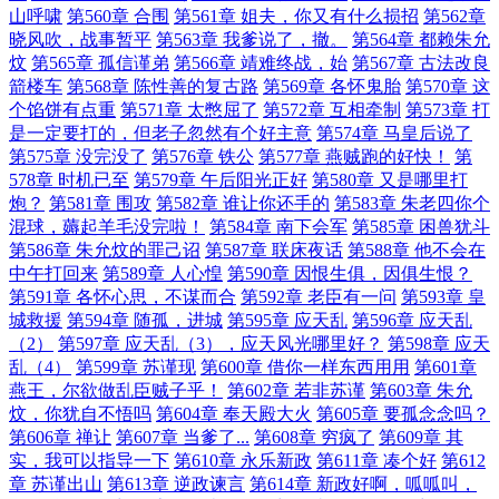
山呼啸
第560章 合围
第561章 姐夫，你又有什么损招
第562章
晓风吹，战事暂平
第563章 我爹说了，撤。
第564章 都赖朱允
炆
第565章 孤信谨弟
第566章 靖难终战，始
第567章 古法改良
箭楼车
第568章 陈性善的复古路
第569章 各怀鬼胎
第570章 这
个馅饼有点重
第571章 太憋屈了
第572章 互相牵制
第573章 打
是一定要打的，但老子忽然有个好主意
第574章 马皇后说了
第575章 没完没了
第576章 铁公
第577章 燕贼跑的好快！
第
578章 时机已至
第579章 午后阳光正好
第580章 又是哪里打
炮？
第581章 围攻
第582章 谁让你还手的
第583章 朱老四你个
混球，薅起羊毛没完啦！
第584章 南下会军
第585章 困兽犹斗
第586章 朱允炆的罪己诏
第587章 联床夜话
第588章 他不会在
中午打回来
第589章 人心惶
第590章 因恨生俱，因俱生恨？
第591章 各怀心思，不谋而合
第592章 老臣有一问
第593章 皇
城救援
第594章 随孤，进城
第595章 应天乱
第596章 应天乱
（2）
第597章 应天乱（3），应天风光哪里好？
第598章 应天
乱（4）
第599章 苏谨现
第600章 借你一样东西用用
第601章
燕王，尔欲做乱臣贼子乎！
第602章 若非苏谨
第603章 朱允
炆，你犹自不悟吗
第604章 奉天殿大火
第605章 要孤念念吗？
第606章 禅让
第607章 当爹了...
第608章 穷疯了
第609章 其
实，我可以指导一下
第610章 永乐新政
第611章 凑个好
第612
章 苏谨出山
第613章 逆政谏言
第614章 新政好啊，呱呱叫，