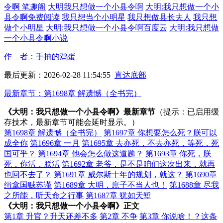
令啊 笔趣阁
大明我只想做一个小县令啊
大明:我只想做一个小
县令啊免费阅读
我只想当个小明星
我只想做县长夫人
我只想
做个小明星
大明:我只想做一个小县令啊百度云
大明:我只想做
一个小县令啊小说
作 者：手抽的鸡蛋
最后更新：2026-02-28 11:54:55
直达底部
最新章节：第1698章 解遗憾（全书完）
《大明：我只想做一个小县令啊》最新章节
（提示：已启用缓
存技术，最新章节可能会延时显示。）
第1698章 解遗憾（全书完）
第1697章 你想要怎么死？朕可以
成全你
第1696章 一月
第1695章 去亦死，不去亦死，等死，死
国可乎？
第1694章 他会怎么做这道题？
第1693章 你死，朕
死，你活，朕活
第1692章 老爷，是不是咱们这次出来，就再
也回不去了？
第1691章 威尔斯十年的规划，就这？
第1690章
缉拿国贼苏谨
第1689章 大明，庶子不当人也！
第1688章 尽我
之所能，听天命之行事
第1687章 犹如天堑
《大明：我只想做一个小县令啊》正文
第1章 升官？升天还差不多
第2章 不争
第3章 你说啥！？这条