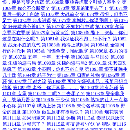
恨，便是吾等之仇寇
第1068章 驱狼吞虎耶？引狼入室乎？
第
1069章 你会不会断案？
第1070章 我谨弟哪里去了！
第1071章
最后一把火上的油
第1072章 大战前夕
第1073章 虽惧，但尚不
足亡
第1074章 步步进逼
第1075章 李增枝...你误我啊！
第1076
章 奸佞欺朕心善耶？
第1077章 不知如何中试
第1078章 尔等
之罪不在罪朕
第1079章 沉淀沉淀
第1080章 陛下，叔叔，你们
这是在闹什么呢？
第1081章 我保证我不跑，行不行？
第1082
章 战无不胜的底气
第1083章 顾得上就问问
第1084章 全靠同
行的衬托啊
第1085章 闻锦色变，闻纪胆寒
第1086章 权力的博
弈
第1087章 五年、十年、五十年
第1088章 牛马国公
第1089
章 朱棣的惩与局
第1090章 朱棣的惩与局2
第1091章 朱老四又
杀疯了
第1092章 小苏啊，你也不必自卑
第1093章 恨不能晚生
几十载
第1094章 耗子为汁
第1095章 归家的礼物
第1096章 闭
环
第1097章 迁都之议
第1098章 可怜允熞视其兄，苏某只想当
他爹
第1099章 老爷，你还真是。。。
第1100章 唯有苏谨
第
1101章 应承
第1102章 二呢？二去哪了？
第1103章 登帝非我
意，战场乃吾乡
第1106章 于少保
第1105章 熟练的让人一点都
不心疼
第1107章 嘴角上扬
第1106章 未命名草稿
第1108章 野
蛮的国度
第1109章 做生意哪有抢劫快？
第1110章 烟花表演
第1111章 如果能重来
第1112章 远航
第1113章 秦皇汉武唐宗
第1114章 这就完了？
第1115章 那支曾被‘护送’的舰队
第1116