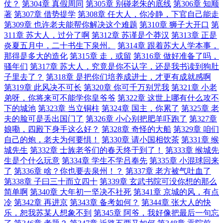
仗？
第304章 真假周同
第305章 别碰老朱的底线
第306章 知顺
著
第307章 借势提学
第308章 任大人，你冷静，下官自己能走
第309章 也许老夫能帮你解决这个难题
第310章 狮子大开口
第
311章 苏大人，过分了啊
第312章 苏谨是个莽汉
第313章 正是
炎夏五月中，二十书生下泉州。
第314章 跟着苏大人学本事，
那得是多大的造化
第315章 走，或留
第316章 做好准备了吗，
骚年们
第317章 苏大人，究竟是你不认字，还是我书读到狗肚
子里去了？
第318章 是把你们培养成进士，才更有成就感啊
第319章 此风决不可长
第320章 你可千万别咒我
第321章 小老
弟呀，你将来可不能学你皇爷爷
第322章 这世上哪有什么攻不
下的城池
第323章 当立铜柱
第324章 国主，你累了
第325章 老
夫的脸可是丢出国门了
第326章 小心别把肥羊吓跑了
第327章
娘嘞，四殿下身手这么好？
第328章 奇怪的大船
第329章 咱们
自己的炮，老夫为何要惧！
第330章 请小国相饮茶
第331章 缑
城先生
第332章 士族老爷们的春天终于到了！
第333章 缑城先
生是个什么玩意
第334章 学生不学吕奉先
第335章 小混球回来
了
第336章 啥？你也要去泉州！？
第337章 老方被气吐血了
第338章 子曰三十而立四十
第339章 玄武书院可没你想的那么
简单啊
第340章 大年初一坚决不社死
第341章 京城的风，有点
冷
第342章 再进京
第343章 备考如何？
第344章 张大人的快
乐，恕我苏某人想象不到
第345章 阿爷，我好像把最后一句忘