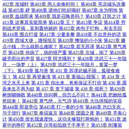
402章 攻城时
第403章 用人命换时间！
第404章 苍凉城头连鏖
战
第405章 砰
第406章 请他们吃好喝好
第407章 永为明地
第
408章 血战即来
第409章 我是召唤兽吗？
第410章 迁民之计
第
411章 这事其实挺简单
第412章 王？
第413章 争议
第414章 穷
则战术穿插，富则轰他娘的
第415章 肉包子打狗，有去无回
第416章 围点打援
第417章 少量多餐
第418章 不出意外的话
第
419章 西域大捷，塘报抵京
第420章 懊恼的小小朱
第421章 赚
点小钱，怎么就那么难呢？
第422章 若无苏谨
第423章 胃气将
尽
第424章 你病了，病的很严重
第425章 京城，病了
第426章
破壳而出的声音
第427章 阿尤哦剋？
第428章 洪武三十一年陆
月，一场梦（上）
第429章 洪武三十一年陆月，黄粱一梦
（下）
第430章 孤与兽
第 431 章 苏谨此贼不除，孤寝食难
安！
第 432 章 再登秦淮
第 433 章 童福山:我冤！
第 434 章 大
河之水天上来
第 435 章 你出来，爸爸保证不打你
第 436 章 愿
吾来生不再为奴
第 437 章 拿下城墙
第 438 章 假死？
第439章
树倒猢狲散
第440章 你叫啊，你怎么不叫？
第441章 把她给孤
抢回来！
第442章 胃气绝，元气消
第443章 大仇得报的笑容
第444章 即皇帝位
第445章 打一拳的少年
第446章 岂曰无衣，
与子偕行
第447章 奉诏返京
第448章 团圆之夜
第449章 齐泰心
计
第450章 班长我速度快，这功夫够我打两炮的！
第451章 迷
雾中的狰狞
第452章 尔等欲陷朕于不孝乎？
第453章 削藩策