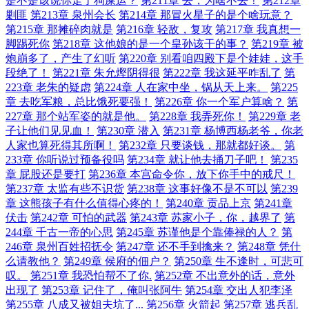
是不是该说你走了狗屎运？
第211章 去，为啥不去！
第212章
剿匪
第213章 泉州会长
第214章 那冒火星子的是个啥玩意？
第215章 那摊碎肉就是
第216章 轻敌，复攻
第217章 我真想一
脚踢死你
第218章 这他娘的是一个皇孙该干的事？
第219章 被
炮崩多了，产生了幻听
第220章 别看咱四殿下是个娃娃，这手
段绝了！
第221章 朱允熞阴得很
第222章 我这延平咋乱了
第
223章 老朱的疑虑
第224章 人在家中坐，锅从天上来。
第225
章 去吃军粮，总比饿死要强！
第226章 你一个军户算啥？
第
227章 那个站军姿的就是他。
第228章 我弄死你！
第229章 老
子让他们见见血！
第230章 潜入
第231章 杨博西杨老爷，你老
人家也算死得其所啊！
第232章 只要谈钱，那就都好谈。
第
233章 你听说过预备役吗
第234章 就让他去捅刀子吧！
第235
章 屁股还是要打
第236章 本宫命令你，放下你手中的戒尺！
第237章 太监有些不识货
第238章 这事好像不是不可以
第239
章 这熊孩子有什么值得心疼的！
第240章 贡品上京
第241章
伏击
第242章 可怕的武器
第243章 苏家小子，你，越界了
第
244章 千古一帝的心思
第245章 苏谨他是个靠俸禄的人？
第
246章 泉州百姓招抚令
第247章 还不手到擒来？
第248章 凭什
么请教他？
第249章 侯府的佃户？
第250章 生不逢时，可悲可
叹。
第251章 我恐怕帮不了你.
第252章 不出意外的话，意外
出现了
第253章 记住了，俺叫张阿牛
第254章 交出人犯李泽
第255章 八成又被姐夫坑了...
第256章 火箭起
第257章 逃兵乱