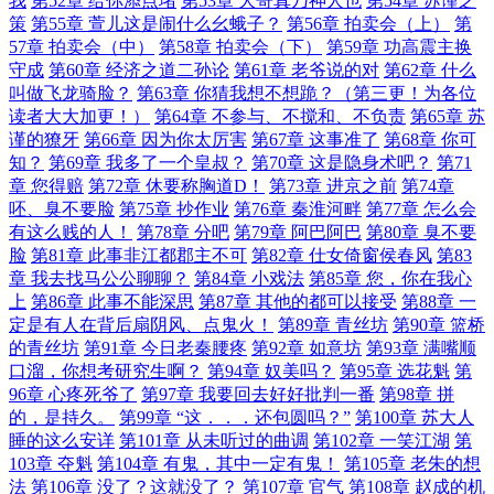
我
第52章 给你添点堵
第53章 大哥真乃神人也
第54章 苏谨之
策
第55章 萱儿这是闹什么幺蛾子？
第56章 拍卖会（上）
第
57章 拍卖会（中）
第58章 拍卖会（下）
第59章 功高震主换
守成
第60章 经济之道二孙论
第61章 老爷说的对
第62章 什么
叫做飞龙骑脸？
第63章 你猜我想不想跪？（第三更！为各位
读者大大加更！）
第64章 不参与、不搅和、不负责
第65章 苏
谨的獠牙
第66章 因为你太厉害
第67章 这事准了
第68章 你可
知？
第69章 我多了一个皇叔？
第70章 这是隐身术吧？
第71
章 您得赔
第72章 休要称胸道D！
第73章 进京之前
第74章
呸、臭不要脸
第75章 抄作业
第76章 秦淮河畔
第77章 怎么会
有这么贱的人！
第78章 分吧
第79章 阿巴阿巴
第80章 臭不要
脸
第81章 此事非江都郡主不可
第82章 仕女倚窗侯春风
第83
章 我去找马公公聊聊？
第84章 小戏法
第85章 您，你在我心
上
第86章 此事不能深思
第87章 其他的都可以接受
第88章 一
定是有人在背后扇阴风、点鬼火！
第89章 青丝坊
第90章 篮桥
的青丝坊
第91章 今日老秦腰疼
第92章 如意坊
第93章 满嘴顺
口溜，你想考研究生啊？
第94章 奴美吗？
第95章 选花魁
第
96章 心疼死爷了
第97章 我要回去好好批判一番
第98章 拼
的，是持久。
第99章 “这．．．还包圆吗？”
第100章 苏大人
睡的这么安详
第101章 从未听过的曲调
第102章 一笑江湖
第
103章 夺魁
第104章 有鬼，其中一定有鬼！
第105章 老朱的想
法
第106章 没了？这就没了？
第107章 官气
第108章 赵成的机