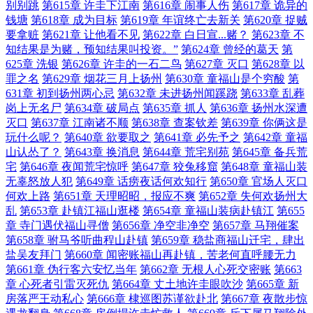
别别跳
第615章 许圭下江南
第616章 闹事人伤
第617章 诡异的
钱塘
第618章 成为目标
第619章 年谊终亡去新关
第620章 捉贼
要拿赃
第621章 让他看不见
第622章 白日宣...赌？
第623章 不
知结果是为赌，预知结果叫投资。”
第624章 曾经的葛天
第
625章 洗银
第626章 许圭的一石二鸟
第627章 灭口
第628章 以
罪之名
第629章 烟花三月上扬州
第630章 童福山是个穷酸
第
631章 初到扬州两心忌
第632章 未进扬州闻蹊跷
第633章 乱葬
岗上无名尸
第634章 破局点
第635章 抓人
第636章 扬州水深遭
灭口
第637章 江南诸不顺
第638章 查案钦差
第639章 你俩这是
玩什么呢？
第640章 欲要取之
第641章 必先予之
第642章 童福
山认怂了？
第643章 换消息
第644章 荒宅别苑
第645章 备兵荒
宅
第646章 夜闻荒宅惊呼
第647章 狡兔移窟
第648章 童福山装
无辜怒放人犯
第649章 话痨夜话何欢知行
第650章 官场人灭口
何欢上路
第651章 天理昭昭，报应不爽
第652章 失何欢扬州大
乱
第653章 赴镇江福山逛楼
第654章 童福山装病赴镇江
第655
章 寺门遇伏福山寻僧
第656章 净空非净空
第657章 马翔催案
第658章 驸马爷听曲程山赴镇
第659章 稳盐商福山迁宅，肆出
盐吴友拜门
第660章 闻密账福山再赴镇，苦老何直呼腰无力
第661章 伪行客六安忆当年
第662章 无根人心死交密账
第663
章 心死者引雷灭死仇
第664章 丈土地许圭眼吹沙
第665章 新
房落严王动私心
第666章 棣巡图苏谨欲赴北
第667章 夜散步惊