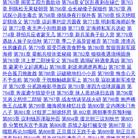
第763章 闹罢工四方蠢欲动
第764章 矿区乱夜刺在锡亡
第765
章 刑陈松无果疑朝营
第766章 会长秘倭子探细作
第767章 再
试探小原生毒念
第768章 侥脱身夜行探外客
第769章 惊灭绝暗
定联络义
第770章 议起事约定月圆夜
第771章 明刺客海师起争
议
第772章 夜无声小别胜新婚
第773章 定海师私军兵选处
第
774章 莽招兵应者寥无几
第775章 新兵策典子欲入营
第776章
遇故人族子叱信秋
第777章 季二子虽异皆被弃
第778章 渣渣兵
伙房嫌孬兵
第779章 双受罚夜营食野兔
第780章 暂留营新军观
海师
第781章 晕船兵狡诈套秘籍
第782章 狼狈夜遇浪绳固身
第783章 洋上梦二郎挟安义
第784章 诡塌矿杯酒拿真凶
第785
章 蒙雾中义起调离山
第786章 刺逆弟调虎再离山
第787章 延
外合孤刃挑敌酋
第788章 识破晓地扫小小原
第789章 悔贪心天
不予生机
第790章 干扰舰触礁新军上
第791章 寇欲遁新军准登
岸
第792章 分贰路梭影寻敌踪
第793章 潜四方信球尿藤原
第
794章 奔崖袭乍惊皆中伏
第795章 挟人质劝谈归去路
第796章
兄弟义怒愤二郎斩
第797章 战友情谈笑战火硝
第798章 炮声稀
衡王点战果
第799章 撤海师朱棣忆往昔
第800章 定内阁朱门奇
八子
第801章 计耽罗二朝诡怀思
第 802章 两朝事帝苏预利银
第803章 议利钱苏谨敲外臣
第804章 援北朝三议别狄竺
第805
章 分繁扰东宫予亲政
第806章 苏慎之敲打贼安使
第807章 论
哦豁再论尔哦吼
第808章 正旦晨汉王跌千金
第809章 朝正旦苏