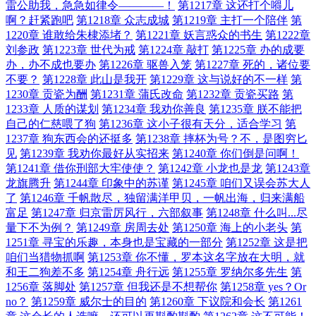
雷公助我，急急如律令————！
第1217章 这还打个嘚儿
啊？赶紧跑吧
第1218章 众志成城
第1219章 主打一个陪伴
第
1220章 谁敢给朱棣添堵？
第1221章 妖言惑众的书生
第1222章
刘参政
第1223章 世代为戒
第1224章 敲打
第1225章 办的成要
办，办不成也要办
第1226章 驱兽入笼
第1227章 死的，诸位要
不要？
第1228章 此山是我开
第1229章 这与说好的不一样
第
1230章 贡瓷为酬
第1231章 蒲氏改命
第1232章 贡瓷买路
第
1233章 人质的谋划
第1234章 我劝你善良
第1235章 朕不能把
自己的仁慈喂了狗
第1236章 这小子很有天分，适合学习
第
1237章 狗东西会的还挺多
第1238章 摔杯为号？不，是图穷匕
见
第1239章 我劝你最好从实招来
第1240章 你们倒是问啊！
第1241章 借你刑部大牢使使？
第1242章 小龙也是龙
第1243章
龙旗腾升
第1244章 印象中的苏谨
第1245章 咱们又误会苏大人
了
第1246章 千帆散尽，独留满洋甲贝，一帆出海，归来满船
富足
第1247章 归京雷厉风行，六部叙事
第1248章 什么叫...尽
量下不为例？
第1249章 房周去处
第1250章 海上的小老头
第
1251章 寻宝的乐趣，本身也是宝藏的一部分
第1252章 这是把
咱们当猎物抓啊
第1253章 你不懂，罗本这名字放在大明，就
和王二狗差不多
第1254章 舟行远
第1255章 罗纳尔多先生
第
1256章 落脚处
第1257章 但我还是不想帮你
第1258章 yes？Or
no？
第1259章 威尔士的目的
第1260章 下议院和会长
第1261