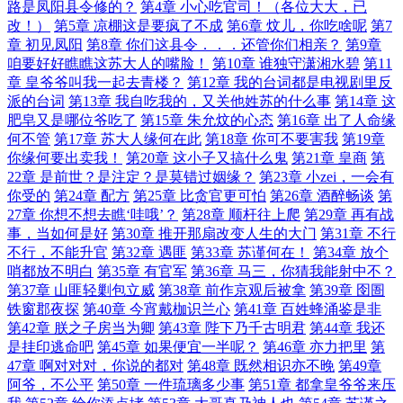
路是凤阳县令修的？
第4章 小心吃官司！（各位大大，已
改！）
第5章 凉棚这是要疯了不成
第6章 炆儿，你吃啥呢
第7
章 初见凤阳
第8章 你们这县令．．．还管你们相亲？
第9章
咱要好好瞧瞧这苏大人的嘴脸！
第10章 谁独守潇湘水碧
第11
章 皇爷爷叫我一起去青楼？
第12章 我的台词都是电视剧里反
派的台词
第13章 我自吃我的，又关他姓苏的什么事
第14章 这
肥皂又是哪位爷吃了
第15章 朱允炆的心态
第16章 出了人命缘
何不管
第17章 苏大人缘何在此
第18章 你可不要害我
第19章
你缘何要出卖我！
第20章 这小子又搞什么鬼
第21章 皇商
第
22章 是前世？是注定？是莫错过姻缘？
第23章 小zei，一会有
你受的
第24章 配方
第25章 比贪官更可怕
第26章 酒醉畅谈
第
27章 你想不想去瞧‘哇哦’？
第28章 顺杆往上爬
第29章 再有战
事，当如何是好
第30章 推开那扇改变人生的大门
第31章 不行
不行，不能升官
第32章 遇匪
第33章 苏谨何在！
第34章 放个
哨都放不明白
第35章 有官军
第36章 马三，你猜我能射中不？
第37章 山匪轻剿包立威
第38章 前作京观后被拿
第39章 囹圄
铁窗郡夜探
第40章 今宵戴枷识兰心
第41章 百姓蜂涌鉴是非
第42章 朕之子房当为卿
第43章 陛下乃千古明君
第44章 我还
是挂印逃命吧
第45章 如果便宜一半呢？
第46章 亦力把里
第
47章 啊对对对，你说的都对
第48章 既然相识亦不晚
第49章
阿爷，不公平
第50章 一件琉璃多少事
第51章 都拿皇爷爷来压