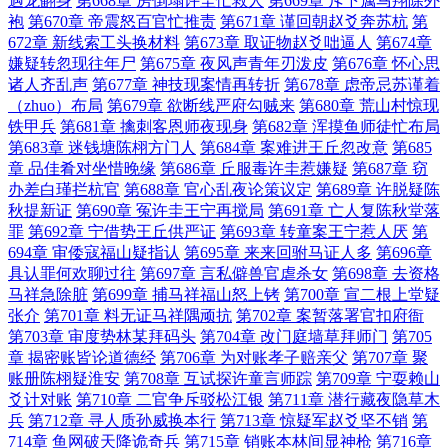
遇龙翻身
第668章 房倒塌许圭忙救人
第669章 斥下属马翔除外
袍
第670章 帝震怒百官忙推责
第671章 谨回朝赵爻奔苏杭
第
672章 新线索工头换材料
第673章 取证物赵爻咄逼人
第674章
嫌疑转忽现往年尸
第675章 夜风声青年刃泼皮
第676章 怀心思
诸人齐乱声
第677章 神技现案情再转折
第678章 虑帝忌苏谨着
（zhuo）布局
第679章 欲断线严府勾贼来
第680章 荒山村惊现
铁甲兵
第681章 擒刺客恩师夜现身
第682章 浑摸鱼师徒忙布局
第683章 迷钱塘陈栩方门人
第684章 案难进王丘忽改意
第685
章 品佳肴对坐惜晚缘
第686章 丘服毒许圭惹嫌疑
第687章 窃
办差白瑾拦杭官
第688章 官心乱夜论策议定
第689章 许脱疑陈
秋提新证
第690章 冤许圭王宁再搅局
第691章 亡人复陈秋堂落
罪
第692章 宁借势王丘供严证
第693章 转童案王宁惹人厌
第
694章 审倭寇福山疑指认
第695章 来来回驸马证人多
第696章
具认罪何欢聊过往
第697章 言私僻兽官虐杀女
第698章 去资格
马祥急除脏
第699章 捕马祥福山怒上铐
第700章 宣二根上堂疑
张介
第701章 料无证马祥隅顽抗
第702章 案暂落署官扣府衙
第703章 审度势林某拜码头
第704章 改门庭墙草拜师门
第705
章 揭密账皆论道德经
第706章 为对账孝子赔亲父
第707章 聚
账册陈栩疑淮安
第708章 互试探许童言师踪
第709章 宁耍赖山
爻计对账
第710章 二官争斥驳松江银
第711章 潜行藏夜隐草木
兵
第712章 寻人质孙威换本行
第713章 惊疑军赵爻坚不销
第
714章 鱼网破天降诡奇兵
第715章 销账本林间显神枪
第716章