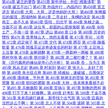
第454章 诸王的黄昏
第455章 新年伊始，外臣‘感激涕零’
第
456章 破五不出门
第457章 外战外行，内战内行
第458章 晋王
进京
第459章 大局，大局，还是他妈的大局！
第460章 朱樉最
后的倔强，西域绝响
第461章 二哥走好，朱棡的决定
第462章
燕王，命不久矣
第463章 昏招，归北平
第 464章 朱棣之疯，
当面不识
第 465章 这位爷，前面的山里闹鬼呢
第 466章 乡间
土产，不值一提
第 467章 进山
第468 章 口令
第 469章 历史的
惯性
第470 章 世界辣么大，他想去看看
第 471章 帝论，论帝
第 472章 武定侯子
第 473章 交代
第 474章 两百
第 475章 随孤
飲宴
第 476章 陪孤见证这奇迹发生的时刻
第 477章 土豆地上
土豆宴
第 478章 金桥踏酥
第 479章 一两新种一两银
第 480章
两村夺地
第 481章 替尔驯子
第 482章 老二被打傻了？
第 483
章 《历代蠢死的修仙皇帝心态分析》
第 484章 吾，当为王
第
485章 风从北起
第486 章 时辰到
第487 章 张大人，走好了您
呐
第 488章 朱允炆点将
第489 章 靖难始，速破城，兵围保定
第 490章 缓靖难，平外患
第 491章 耿炳文的苦恼
第 492章 李
景隆
第 493章 郁闷的瞿能
第 494章 大帅，依末将来看就不必
了
第495 章 兵败曲阳
第 496章 官场斗
第 497章 制衡的恩科
第
498章 打不下来？好难啊...
第 499章 赶考乱
第 500章 千金不换
第 501章 朱老四越打越多，新帝找个出气筒
第 502章 臣真的
没想这么干啊！
第 503章 北人不堪
第 504章 退耕
第 505章 北