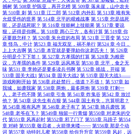
人，不公
第 506章 意难平，人头暂寄
第 507章 渺蝼蚁，蚍蜉
撼树
第 508章 护陈亚，再开北榜
第 509章 落未崖，山中农夫
第 510章 刺
第 511章 江二郎
第 512章 内外乱
第 513章 唯有朱
允炆受伤的世界
第 514章 北平的艰难战事
第 515章 您是战死
呢，还是战死呢？
第 516章 技能树上技能果
第 517章 要说
狠，还得是你啊...
第 518章 两心三方，各有计算
第 519章 你
还要朕怎样？
第 520章 朱允炆的布局
第 521章 三晋变
第 522
章 怪鸟，中计
第523 章 福无双至，祸不单行
第524 章 今日，
上上大吉啊
第 525章 本官就是要弹劾你这老匹夫！
第 526章
分明是个下下签！
第 527章 方孝孺的打算
第 528章 为粮密
议，方孝孺的条件
第 529章 远风将至
第530 章 北平，食之无
味
第531 章 李帅还是要多读兵书啊
第 532章 彼战，开端
第
533章 固关大战1
第534 章 固关大战2
第 535章 固关大战3——
游戏刚刚开始
第 536章 此处禁行，借道？不借！
第 537章 如
我城，如袭我家
第 538章 两炮，最多两炮
第 539章 打剩一
人，老子也不降
第 540章 引鱼
第 541章 炸鬼谷
第542 章 放过
他？
第 543章 这先生有点狠
第 544章 国土有失，岂算明君？
第 545章 唯有风声
第 546章 老子有了
第 547章 骑兵袭扰
第
548章 老爷在飞？
第549章 独留一行青烟
第550章 对老朱的交
代
第551章 风再起时
第552章 邪了门了
第553章 马蹄子
第554
章 对峙
第555章 敬启者，火箭弹来喽~~~~
第556章 那是个动
词
第557章 动特尅儿蜜
第558章 给你升升官
第559章 风起，远