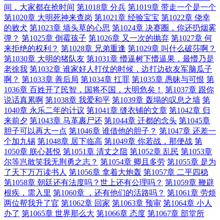
间，大家都在抢时间
第1018章 分兵
第1019章 带走一个是一个
第1020章 大明死神来查岗
第1021章 经验宝宝
第1022章 侥幸
的败犬
第1023章 墙头草的心思
第1024章 决赛圈，你还扔烟雾
弹？
第1025章 倒霉孩子
第1026章 又一次的抛弃
第1027章 何
来拒绝的权利？
第1028章 兄弟重逢
第1029章 叫什么破莎啊？
第1030章 大明的猪队友
第1031章 懵逼树下懵逼果，最懵乃是
老徐我
第1032章 谁家好人打仗的时候，边打边砍友军脑瓜子
啊？
第1033章 善后局
第1034章 扛罪
第1035章 愚昧与可恨
第
1036章 百姓开了民智，国将不国，大明危矣！
第1037章 跟你
说话真累啊
第1038章 我爱和平
第1039章 轰塌的叹息之墙
第
1040章 永乐二年的计议
第1041章 缝衣铺的文章
第1042章 归
来前夕
第1043章 马革裹尸还
第1044章 迁都的念头
第1045章
胆子可以再大一点
第1046章 谁借他的胆子？
第1047章 还差一
个加九锡
第1048章 居下临高
第1049章 你若战，那便战
第
1050章 朕心甚悦
第1051章 清丈之阻
第1052章 乱民
第1053章
尔等岂敢笑我无荆勇之志？
第1054章 卿且多劳
第1055章 是为
了天下万万读书人
第1056章 拿着大炮轰
第1057章 二平四稳
第1058章 朝廷还有法度吗？世上还有公理吗？
第1059章 鞭辟
根疾，需入里
第1060章 ，还有他们的活路吗？
第1061章 劳烦
两位帮我升了官
第1062章 回家
第1063章 预审
第1064章 小人
办了
第1065章 世界那么大
第1066章 态度
第1067章 部堂所