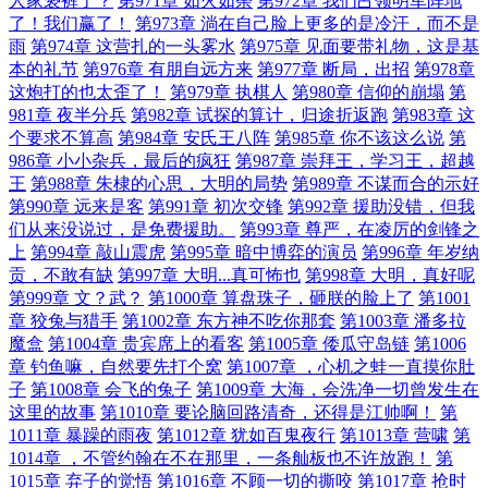
人家亵裤了？
第971章 如火如荼
第972章 我们占领明军阵地
了！我们赢了！
第973章 淌在自己脸上更多的是冷汗，而不是
雨
第974章 这营扎的一头雾水
第975章 见面要带礼物，这是基
本的礼节
第976章 有朋自远方来
第977章 断局，出招
第978章
这炮打的也太歪了！
第979章 执棋人
第980章 信仰的崩塌
第
981章 夜半分兵
第982章 试探的算计，归途折返跑
第983章 这
个要求不算高
第984章 安氏王八阵
第985章 你不该这么说
第
986章 小小杂兵，最后的疯狂
第987章 崇拜王，学习王，超越
王
第988章 朱棣的心思，大明的局势
第989章 不谋而合的示好
第990章 远来是客
第991章 初次交锋
第992章 援助没错，但我
们从来没说过，是免费援助。
第993章 尊严，在凌厉的剑锋之
上
第994章 敲山震虎
第995章 暗中博弈的演员
第996章 年岁纳
贡，不敢有缺
第997章 大明...真可怖也
第998章 大明，真好呢
第999章 文？武？
第1000章 算盘珠子，砸朕的脸上了
第1001
章 狡兔与猎手
第1002章 东方神不吃你那套
第1003章 潘多拉
魔盒
第1004章 贵宾席上的看客
第1005章 倭瓜守岛链
第1006
章 钓鱼嘛，自然要先打个窝
第1007章 ，心机之蛙一直摸你肚
子
第1008章 会飞的兔子
第1009章 大海，会洗净一切曾发生在
这里的故事
第1010章 要论脑回路清奇，还得是江帅啊！
第
1011章 暴躁的雨夜
第1012章 犹如百鬼夜行
第1013章 营啸
第
1014章 ，不管约翰在不在那里，一条舢板也不许放跑！
第
1015章 弃子的觉悟
第1016章 不顾一切的撕咬
第1017章 抢时