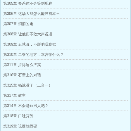
第305章 要杀你不会等到现在
第306章 这场大戏怎么能没有本王
第307章 悄悄的走
第308章 让他们不敢大声说话
第309章 丑就丑，不影响我食欲
第310章 二爷的地方，本宫怕什么？
第311章 捂得这么严实
第316章 石壁上的对话
第315章 杨战没了（二合一）
第317章 教主
第314章 不会是缺男人吧？
第318章 口吐芬芳
第319章 该硬就得硬