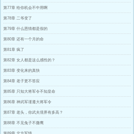
第77章 给你机会不中用啊
第78章 二爷变了
第79章 什么恩情都是假的
第80章 还有一个月的命
第81章 疯了
第82章 女人都是这么感性的？
第83章 变化来的真快
第84章 老子更不答应
第85章 只知大将军令不知皇命
第86章 神武军谨遵大将军令
第87章 老头，你武夫境界有多高？
第88章 不见兔子不撒鹰
第89章 北方军情