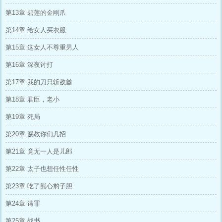
第13章 碧莲的金刚爪
第14章 给女人买衣服
第15章 这女人不尊重男人
第16章 深夜讨打
第17章 我的刀只斩敌酋
第18章 君臣，老小
第19章 死局
第20章 赐教你们几招
第21章 竟无一人是儿郎
第22章 太子也想任性任性
第23章 吃了熊心豹子胆
第24章 请罪
第25章 战书