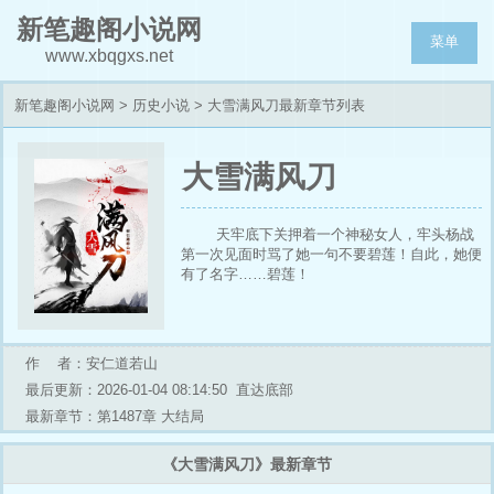
新笔趣阁小说网
菜单
www.xbqgxs.net
新笔趣阁小说网
>
历史小说
> 大雪满风刀最新章节列表
大雪满风刀
天牢底下关押着一个神秘女人，牢头杨战
第一次见面时骂了她一句不要碧莲！自此，她便
有了名字……碧莲！
作 者：安仁道若山
最后更新：2026-01-04 08:14:50
直达底部
最新章节：第1487章 大结局
《大雪满风刀》最新章节