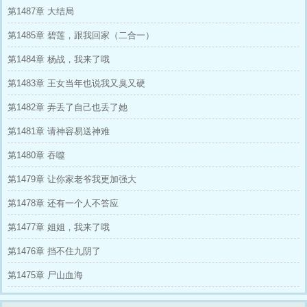
第1487章 大结局
第1485章 碧莲，跟我回家（二合一）
第1484章 杨战，我来了哦
第1483章 王女当年也说我又臭又硬
第1482章 弄丢了自己也丢了她
第1481章 请神容易送神难
第1480章 吞噬
第1479章 让你家老爷我更加强大
第1478章 还有一个人不答应
第1477章 姐姐，我来了哦
第1476章 挡不住九阴了
第1475章 尸山血海