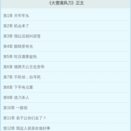
《大雪满风刀》正文
第1章 天牢牢头
第2章 机会来了
第3章 我以后就叫碧莲
第4章 眼睛里有光
第5章 吃豆腐要趁热
第6章 饿两天公主也变乖
第7章 不听劝，自寻死
第8章 下手有点重
第9章 借刀杀人
第10章 一眼假
第11章 老子让你们走了？
第12章 我这人就喜欢做好事