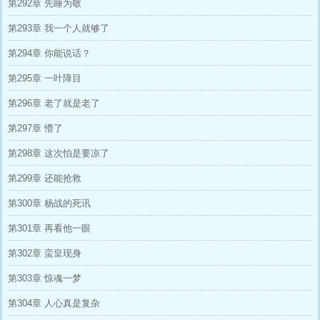
第292章 先睡为敬
第293章 我一个人就够了
第294章 你能说话？
第295章 一叶障目
第296章 老了就是老了
第297章 懵了
第298章 这次怕是要凉了
第299章 还能抢救
第300章 杨战的死讯
第301章 再看他一眼
第302章 蛮皇现身
第303章 惊魂一梦
第304章 人心真是复杂