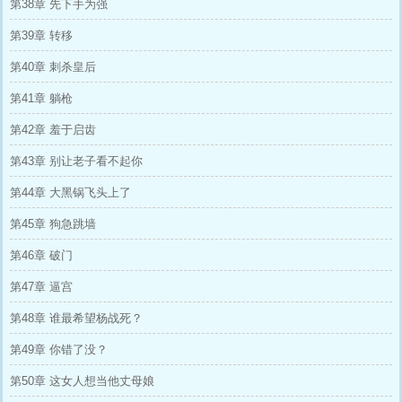
第38章 先下手为强
第39章 转移
第40章 刺杀皇后
第41章 躺枪
第42章 羞于启齿
第43章 别让老子看不起你
第44章 大黑锅飞头上了
第45章 狗急跳墙
第46章 破门
第47章 逼宫
第48章 谁最希望杨战死？
第49章 你错了没？
第50章 这女人想当他丈母娘