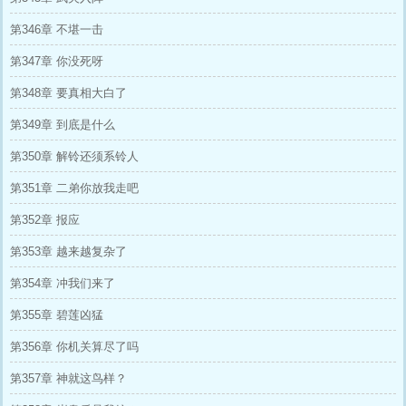
第346章 不堪一击
第347章 你没死呀
第348章 要真相大白了
第349章 到底是什么
第350章 解铃还须系铃人
第351章 二弟你放我走吧
第352章 报应
第353章 越来越复杂了
第354章 冲我们来了
第355章 碧莲凶猛
第356章 你机关算尽了吗
第357章 神就这鸟样？