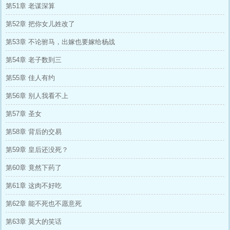
第51章 老谋深算
第52章 把你女儿姓改了
第53章 不论驸马，出嫁也要嫁给杨战
第54章 老子数到三
第55章 佳人有约
第56章 别人我看不上
第57章 圣女
第58章 背后的交易
第59章 皇后还没死？
第60章 竟然下药了
第61章 这肉不好吃
第62章 能不死也不愿意死
第63章 莫大的笑话