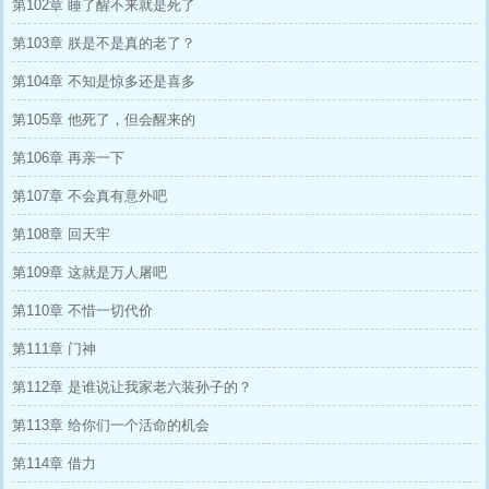
第102章 睡了醒不来就是死了
第103章 朕是不是真的老了？
第104章 不知是惊多还是喜多
第105章 他死了，但会醒来的
第106章 再亲一下
第107章 不会真有意外吧
第108章 回天牢
第109章 这就是万人屠吧
第110章 不惜一切代价
第111章 门神
第112章 是谁说让我家老六装孙子的？
第113章 给你们一个活命的机会
第114章 借力