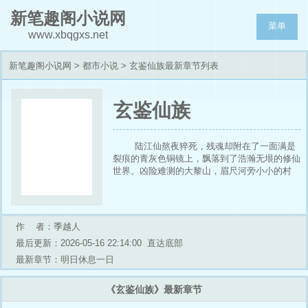
新笔趣阁小说网
菜单
www.xbqgxs.net
新笔趣阁小说网
>
都市小说
> 玄鉴仙族最新章节列表
玄鉴仙族
陆江仙熬夜猝死，残魂却附在了一面满是
裂痕的青灰色铜镜上，飘落到了浩瀚无垠的修仙
世界。凶险难测的大黎山，眉尺河旁小小的村
落，一个小家族拾到了这枚镜子，于是传仙道授
仙法，开启波澜壮阔的新时代。(家族修仙，不
圣母，种田，无系统，群像文)[季越人]
作 者：季越人
最后更新：2026-05-16 22:14:00
直达底部
最新章节：明日休息一日
《玄鉴仙族》最新章节