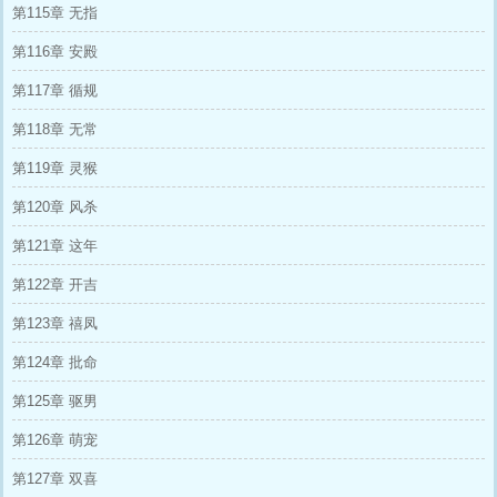
第115章 无指
第116章 安殿
第117章 循规
第118章 无常
第119章 灵猴
第120章 风杀
第121章 这年
第122章 开吉
第123章 禧凤
第124章 批命
第125章 驱男
第126章 萌宠
第127章 双喜