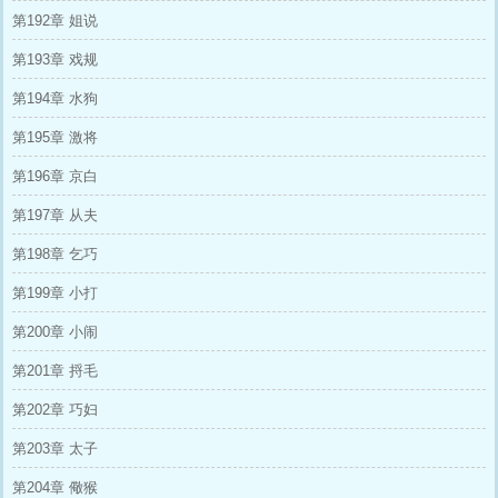
第192章 姐说
第193章 戏规
第194章 水狗
第195章 激将
第196章 京白
第197章 从夫
第198章 乞巧
第199章 小打
第200章 小闹
第201章 捋毛
第202章 巧妇
第203章 太子
第204章 儆猴