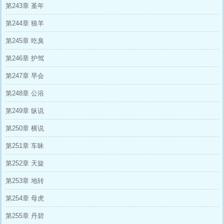
第243章 堇年
第244章 狼羊
第245章 吃臭
第246章 护驾
第247章 早会
第248章 公浴
第249章 纵说
第250章 横说
第251章 车昧
第252章 天旋
第253章 地转
第254章 母虎
第255章 丹碧