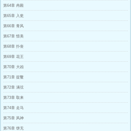
第64章 冉殿
第65章 入瓮
第66章 青风
第67章 惜美
第68章 扑丧
第69章 花王
第70章 大凶
第71章 捉鳖
第72章 满弦
第73章 取来
第74章 走马
第75章 风神
第76章 饼无