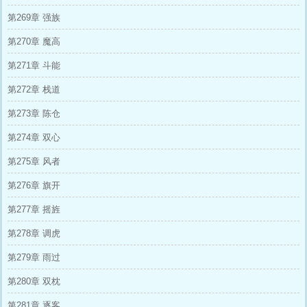
第269章 强族
第270章 魔高
第271章 斗能
第272章 栈道
第273章 陈仓
第274章 双心
第275章 风者
第276章 旗开
第277章 摇旌
第278章 调虎
第279章 雨过
第280章 双枕
第281章 逐客