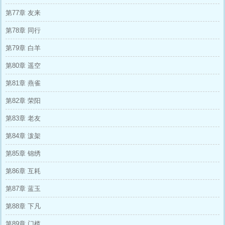
第77章 友来
第78章 同行
第79章 白羊
第80章 遥空
第81章 燕雀
第82章 荣阳
第83章 老友
第84章 泼架
第85章 锦绣
第86章 互耗
第87章 蓝玉
第88章 下凡
第89章 门槛