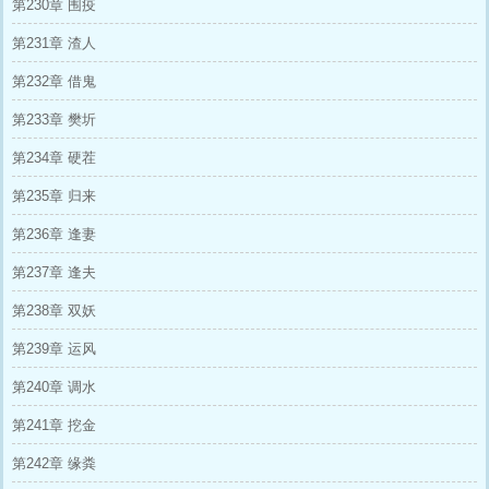
第230章 围疫
第231章 渣人
第232章 借鬼
第233章 樊圻
第234章 硬茬
第235章 归来
第236章 逢妻
第237章 逢夫
第238章 双妖
第239章 运风
第240章 调水
第241章 挖金
第242章 缘粪