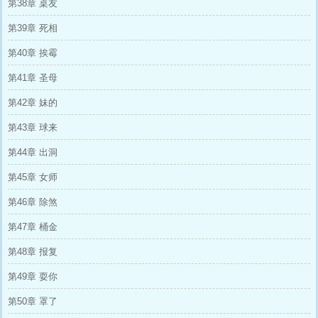
第38章 桌友
第39章 死相
第40章 挨霉
第41章 圣母
第42章 妹的
第43章 球来
第44章 出洞
第45章 女师
第46章 除煞
第47章 桶金
第48章 报复
第49章 耍你
第50章 罩了