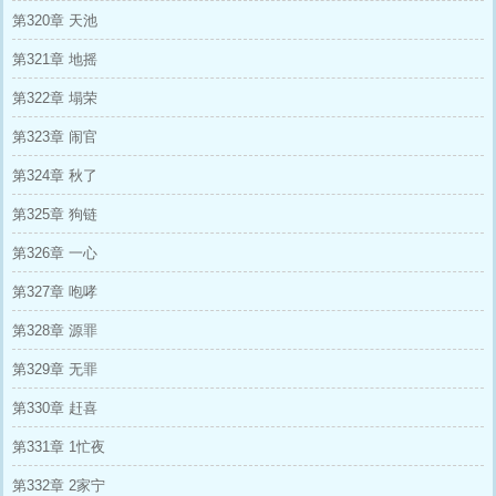
第320章 天池
第321章 地摇
第322章 塌荣
第323章 闹官
第324章 秋了
第325章 狗链
第326章 一心
第327章 咆哮
第328章 源罪
第329章 无罪
第330章 赶喜
第331章 1忙夜
第332章 2家宁