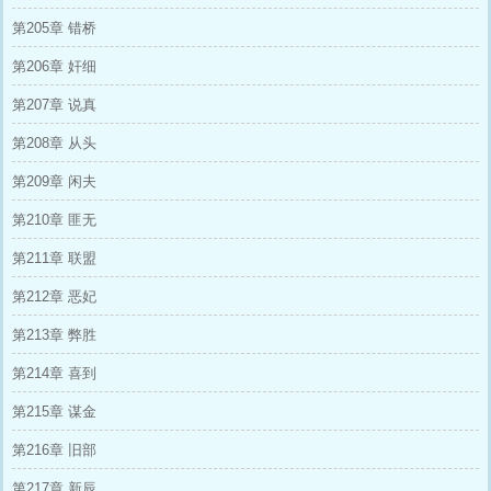
第205章 错桥
第206章 奸细
第207章 说真
第208章 从头
第209章 闲夫
第210章 匪无
第211章 联盟
第212章 恶妃
第213章 弊胜
第214章 喜到
第215章 谋金
第216章 旧部
第217章 新辰