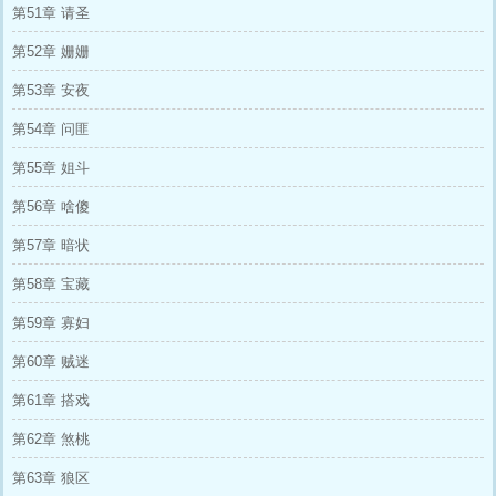
第51章 请圣
第52章 姗姗
第53章 安夜
第54章 问匪
第55章 姐斗
第56章 啥傻
第57章 暗状
第58章 宝藏
第59章 寡妇
第60章 贼迷
第61章 搭戏
第62章 煞桃
第63章 狼区