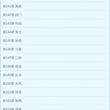
第141章 寒索
第142章 回门
第143章 勾结
第144章 海主
第145章 初祭
第146章 小妻
第147章 二姬
第148章 商道
第149章 出关
第150章 长风
第151章 寻景
第152章 熟鸭
第153章 添翼