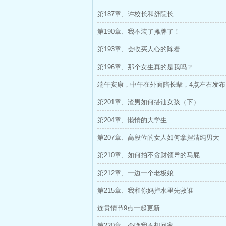
第187章、许校长和舒院长
第190章、我不装了摊牌了！
第193章、会收买人心的陈着
第196章、那个女生真的是我吗？
端午安康，中午在外面陪长辈，4点左右发布
第201章、渣男如何搭讪女孩（下）
第204章、懒惰的大学生
第207章、高段位的女人如何拿捏清纯男大
第210章、如何拍不贪财领导的马屁
第212章、一边一个老板娘
第215章、我和你妈掉水里先救谁
连贯情节9点一起更新
第220章、今晚我不想回家