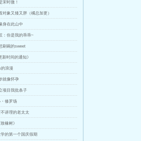
就是宋时微！
陈着对象又矮又胖（橘总加更）
只缘身在此山中
俞弦：你是我的乖乖~
想刷碗的sweet
更新时间的通知》
os的浪漫
才华就像怀孕
你立项目我批条子
小・修罗场
蛮不讲理的老太太
《致橡树》
、大学的第一个国庆假期