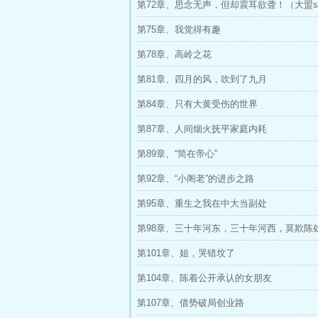
第72章、思念无声，但却震耳欲聋！（大盟sf
更）
第75章、我觉得有趣
第78章、高岭之花
第81章、四月的风，吹到了九月
第84章、只有大黄受伤的世界
第87章、人间烟火抚平家庭内耗
第89章、“简在帝心”
第92章、“小阁老”的进步之路
第95章、重生之我在中大当副处
第98章、三十年河东，三十年河西，莫欺陈
第101章、姐，哭错坟了
第104章、陈着公开承认的女朋友
第107章、借势破局创业路