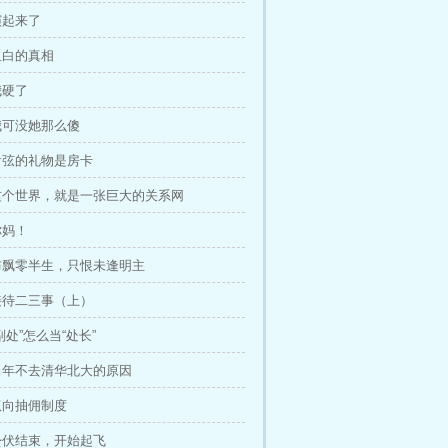
演起来了
坦白的真相
我硬了
我可没她那么傻
俞弦的礼物是房卡
、这个世界，就是一张巨大的关系网
你妈！
、布飘零半生，只恨未逢明主
接待二三事（上）
副处”怎么当“处长”
、当年不去清华北大的原因
双向抽佣制度
、蛰伏结束，开始起飞