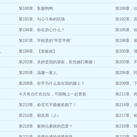
第188章、客服鸭鸭
第189章、
第191章、勾心斗角的职场
第192章、
第194章、你在担心什么？
第195章
第197章、学校里的“半官半商”
第198章
。
第199章、【老板娘】
第200章
第202章、吴妤是我的朋友，欺负她打断腿！
第203章
第205章、温馨一家人
第206章
第208章、你手为什么放在我的腿上？
第209章
今天有点忙在拉扯，可能晚上一起更新
第211章
第213章、俞弦可不能被抢跑了！
第214章
第216章、相亲局（上）
第217章、
第218章、被舆论裹挟的恋爱？
第219章、
第221章、无师自通的渣男套路
第222章、