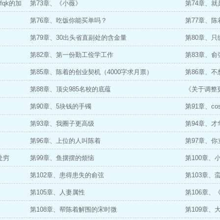
qk的加
第73章、《小薇》
第74章、
第76章、吃饭你能买单吗？
第77章、
第79章、30出头省直副处的含金量
第80章、
第82章、第一份勤工俭学工作
第83章、
第85章、陈着的创业契机（4000字求月票）
第86章、不
第88章、顶尖985名校的底蕴
《关于调整
第90章、5块钱的手镯
第91章、c
第93章、我圈子更高级
第94章、
第96章、上位的人叫陈着
第97章、
处穷
第99章、鱼摆摆的烦恼
第100章、
第102章、患得患失的俞弦
第103章、
第105章、人妻属性
第106章、
第108章、帮陈着解围的宋时微
第109章