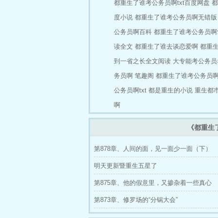
都重生了谁考公务员啊txt百度网盘
都
度小说
都重生了谁考公务员啊无错版
公务员啊百科
都重生了谁考公务员啊
读全文
都重生了谁去谈恋爱啊
都重
到一省之长全文阅读
大专能考公务员
务员啊 笔趣阁
都重生了谁考公务员
公务员啊txt
都是重生的小说
重生都
啊
《都重生
第878章、人间的面，见一面少一面（下）
明天更新暨重生五星了
第875章、他的假意里，又掺杂着一些真心
第873章、修罗场的“分锅大会”