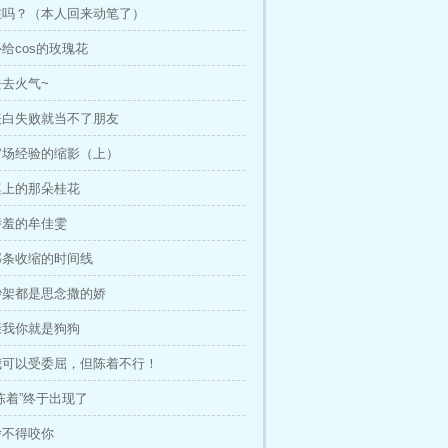
、在吗？（本人回来动笔了）
补给cos的玫瑰花
去去火气~
、表白失败就当不了朋友
、官场经验的缩影（上）
桌上的那朵桂花
娇羞的牟佳雯
那条收缩的时间线
、吵架都是思念撒的娇
亲我你就是狗狗
、我可以受委屈，但陈着不行！
“陈着”终于出现了
舍不得咬你