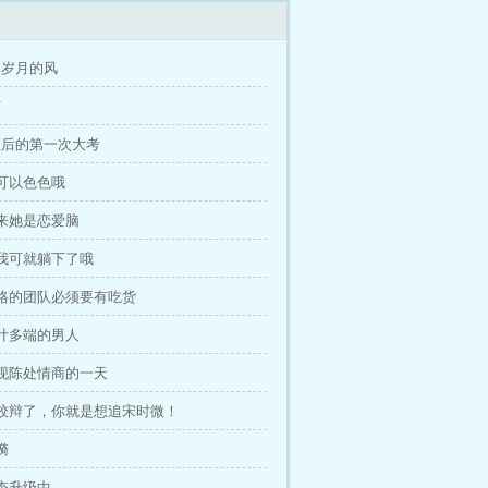
过岁月的风
弦
生后的第一次大考
不可以色色哦
原来她是恋爱脑
那我可就躺下了哦
合格的团队必须要有吃货
诡计多端的男人
体现陈处情商的一天
别狡辩了，你就是想追宋时微！
漪
事态升级中……