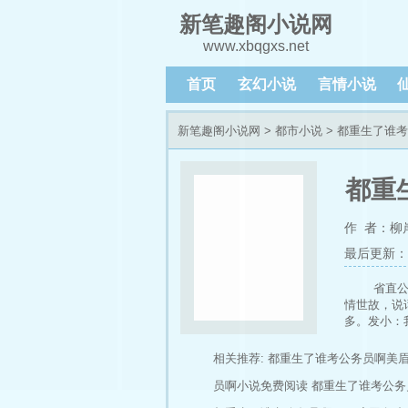
新笔趣阁小说网
www.xbqgxs.net
首页
玄幻小说
言情小说
新笔趣阁小说网
>
都市小说
> 都重生了谁
都重
作 者：柳
最后更新：202
省直
情世故，说
多。发小：
相关推荐:
都重生了谁考公务员啊美
员啊小说免费阅读
都重生了谁考公务