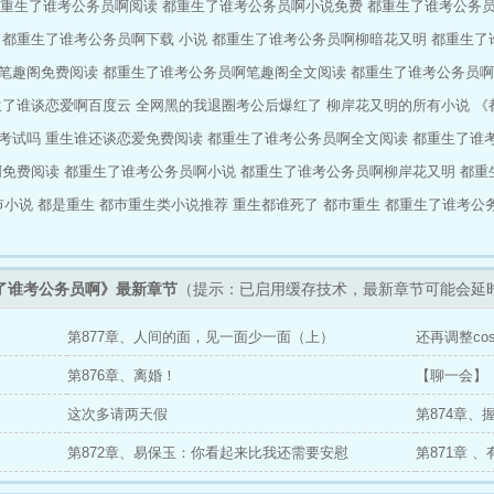
重生了谁考公务员啊阅读
都重生了谁考公务员啊小说免费
都重生了谁考公务员啊
都重生了谁考公务员啊下载 小说
都重生了谁考公务员啊柳暗花又明
都重生了
笔趣阁免费阅读
都重生了谁考公务员啊笔趣阁全文阅读
都重生了谁考公务员啊
生了谁谈恋爱啊百度云
全网黑的我退圈考公后爆红了
柳岸花又明的所有小说
《
考试吗
重生谁还谈恋爱免费阅读
都重生了谁考公务员啊全文阅读
都重生了谁
啊免费阅读
都重生了谁考公务员啊小说
都重生了谁考公务员啊柳岸花又明
都重
巿小说
都是重生
都巿重生类小说推荐
重生都谁死了
都巿重生
都重生了谁考公
了谁考公务员啊》最新章节
（提示：已启用缓存技术，最新章节可能会延
第877章、人间的面，见一面少一面（上）
还再调整co
第876章、离婚！
【聊一会】
这次多请两天假
第874章、
第872章、易保玉：你看起来比我还需要安慰
第871章