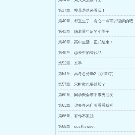
第37章、校花居然来看我！
第40章、都重生了，贪心一点可以理解的吧
第43章、陈着重生后的小圈子
第46章、高中生活，正式结束！
第49章、恋爱中的替代品
第52章、牵手
第54章、高考总分652（求首订）
第57章、宋时微也要炒股？
第60章、同学聚会带不带男朋友
第63章、你要多来广美看看我呀
第66章、有你不孤独
第69章、cos和sweet