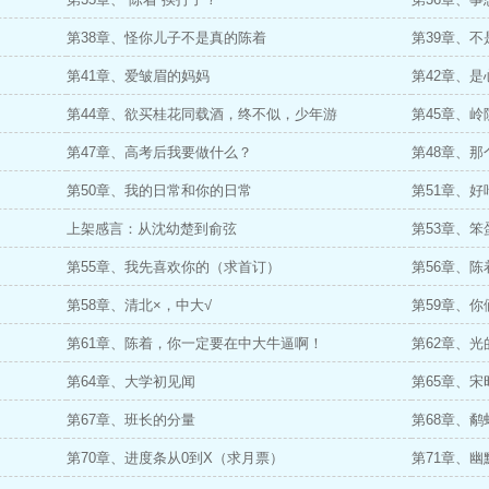
第38章、怪你儿子不是真的陈着
第39章、
第41章、爱皱眉的妈妈
第42章、
第44章、欲买桂花同载酒，终不似，少年游
第45章、岭
第47章、高考后我要做什么？
第48章、
第50章、我的日常和你的日常
第51章、
上架感言：从沈幼楚到俞弦
第53章、
第55章、我先喜欢你的（求首订）
第56章、
第58章、清北×，中大√
第59章、
第61章、陈着，你一定要在中大牛逼啊！
第62章、光
第64章、大学初见闻
第65章、宋
第67章、班长的分量
第68章、鹬
第70章、进度条从0到X（求月票）
第71章、