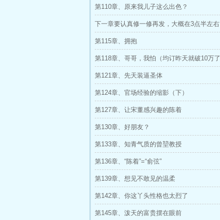
第110章、原来我儿子这么出色？
下一章要认真修一修再发，大概在3点半左右
第115章、拥抱
第118章、哥哥，我怕（均订昨天就破10万
家支持）
第121章、先天装逼圣体
第124章、官场经验的缩影（下）
第127章、让宋董感兴趣的陈着
第130章、好朋友？
第133章、知青气质的曾堃教授
第136章、“陈着”=“俞弦”
第139章、想见不敢见的温柔
第142章、你这丫头性格也太烈了
第145章、泼天的富贵摆在眼前