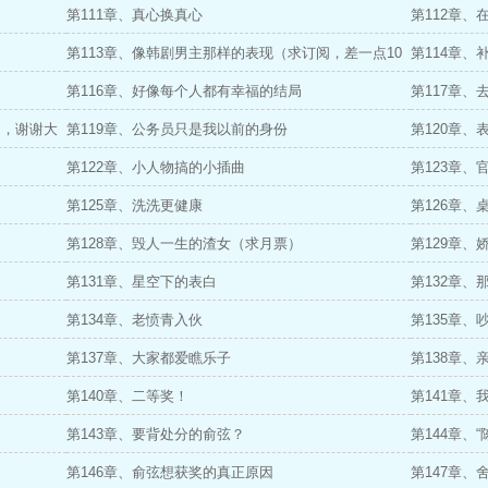
第111章、真心换真心
第112章
第113章、像韩剧男主那样的表现（求订阅，差一点10
第114章、
万均订）
第116章、好像每个人都有幸福的结局
第117章、
了，谢谢大
第119章、公务员只是我以前的身份
第120章
第122章、小人物搞的小插曲
第123章
第125章、洗洗更健康
第126章、
第128章、毁人一生的渣女（求月票）
第129章、
第131章、星空下的表白
第132章、
第134章、老愤青入伙
第135章
第137章、大家都爱瞧乐子
第138章、
第140章、二等奖！
第141章
第143章、要背处分的俞弦？
第144章、
第146章、俞弦想获奖的真正原因
第147章、