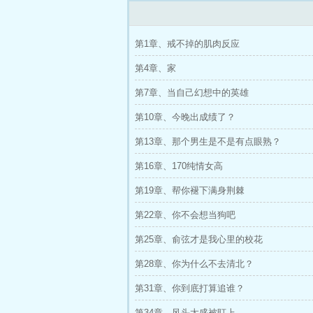
第1章、戒不掉的肌肉反应
第4章、家
第7章、当自己幻想中的英雄
第10章、今晚出成绩了？
第13章、那个男生是不是有点眼熟？
第16章、170纯情女高
第19章、帮你褪下满身荆棘
第22章、你不会想当狗吧
第25章、俞弦才是我心里的校花
第28章、你为什么不去清北？
第31章、你到底打算追谁？
第34章、风头太盛被盯上