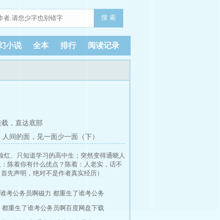
搜 索
幻小说
全本
排行
阅读记录
连载，
直达底部
章、人间的面，见一面少一面（下）
脸红、只知道学习的高中生；突然变得通晓人
生：陈着你有什么优点？陈着：人老实，话不
（首先声明，绝对不是作者真实经历）
谁考公务员啊磁力
都重生了谁考公务
都重生了谁考公务员啊百度网盘下载