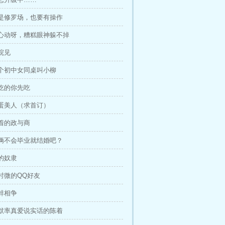
不是修罗场，也要有操作
是心动呀，糟糕眼神躲不掉
院见
那个初中女同桌叫小柳
好吃的你先吃
笨蛋美人（求首订）
陈着的政与商
你俩不会毕业就结婚吧？
的奴隶
时微的QQ好友
蚌相争
幽默率真爱说实话的陈着