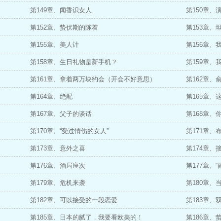
第149章、闻香识女人
第150章、
第152章、蛰伏期的陈着
第153章、
第155章、美人计
第156章、
第158章、生日礼物是新手机？
第159章、
第161章、拿着两万块约会（开会不好意思）
第162章、
第164章、绝配
第165章
第167章、父子的谈话
第168章、
第170章、“受过情伤的女人”
第171章
第173章、意外之喜
第174章、
第176章、酒局座次
第177章、“
第179章、危机来袭
第180章
第182章、可以接受的一段恋爱
第183章、
第185章、日本的腻了，我要看欧美的！
第186章