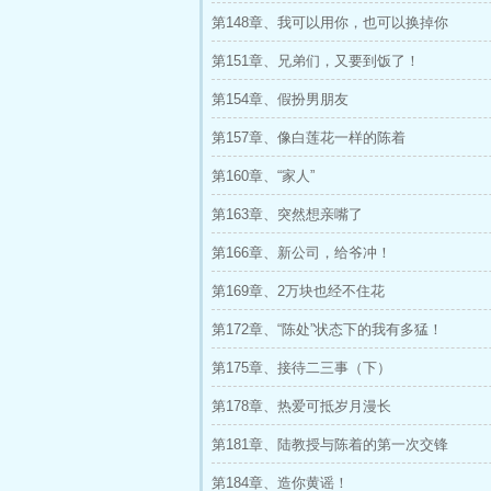
第148章、我可以用你，也可以换掉你
第151章、兄弟们，又要到饭了！
第154章、假扮男朋友
第157章、像白莲花一样的陈着
第160章、“家人”
第163章、突然想亲嘴了
第166章、新公司，给爷冲！
第169章、2万块也经不住花
第172章、“陈处”状态下的我有多猛！
第175章、接待二三事（下）
第178章、热爱可抵岁月漫长
第181章、陆教授与陈着的第一次交锋
第184章、造你黄谣！