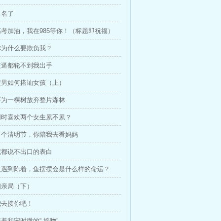
出名了
高考加油，我在985等你！（标题即祝福）
、你为什么要欺负我？
、装逼都轮不到我出手
、渣男如何搭讪女孩（上）
、不为一棵树放弃整片森林
、同时喜欢两个女生累不累？
、下个清明节，你陪我去看妈妈
、死都说不出口的表白
、没遇到陈着，鱼摆摆会是什么样的命运？
相亲局（下）
我去接你吧！
陈着和宋时微的“ 接吻”