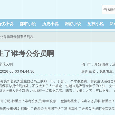
仙侠小说
都市小说
历史小说
网游小说
竞技小说
科
考公务员啊最新章节列表
生了谁考公务员啊
岸花又明
动 作：
开始阅读
，
6-08-03 04:44:30
最新章节：第878
公务员陈着意外重生自己高三的那一年。于是，一个木讷腼腆、和女生说话都会
话做事总是恰到好处，不仅改变了人生轨迹，也越来越吸引女孩子的关注。女
我觉得骗人是不对的，你现在一点都不老实。陈着：没骗！人老，实话不多。
眉开心吧
都重生了谁考公务员啊AK视频
一盘搜都重生了谁考公务员啊
都重生了
员啊未删减版
都重生了谁考公务员啊完结了吗
都重生了谁考公务员啊免费观看