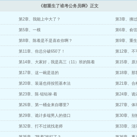
《都重生了谁考公务员啊》正文
第2章、我能上中大了？
第3章、拂
第5章、一模
第6章、俞
第8章、陈着是不是喜欢你啊？
第9章、重
第11章、你总分破650了！
第12章、
第14章、大家好，我是高三（11）班的陈着
第15章、
第17章、这一碗是送的
第18章、
第20章、装逼也得按照基本法
第21章、
第23章、陈·钮钴禄·着
第24章、
第26章、第一桶金来自哪里?
第27章、
第29章、诡计多端男人的借口
第30章、
第32章、打不过就找老师
第33章、涟
第35章、“陈着”挨打了？
第36章、