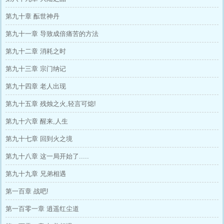
第九十章 酝世神丹
第九十一章 导致成倍痛苦的方法
第九十二章 消耗之时
第九十三章 宗门纳记
第九十四章 老人出现
第九十五章 残烛之火,轻言可熄!
第九十六章 醒来,人生
第九十七章 回到火之境
第九十八章 这一局开始了.....
第九十九章 兄弟相遇
第一百章 战吧!
第一百零一章 逍遥红尘道