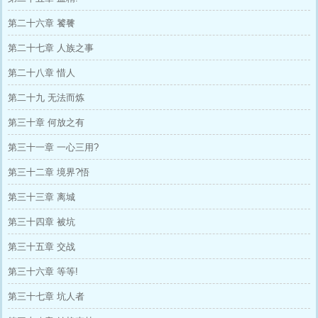
第二十六章 饕餮
第二十七章 人族之事
第二十八章 惜人
第二十九 无法而炼
第三十章 何放之有
第三十一章 一心三用?
第三十二章 境界?悟
第三十三章 离城
第三十四章 被坑
第三十五章 交战
第三十六章 等等!
第三十七章 坑人者