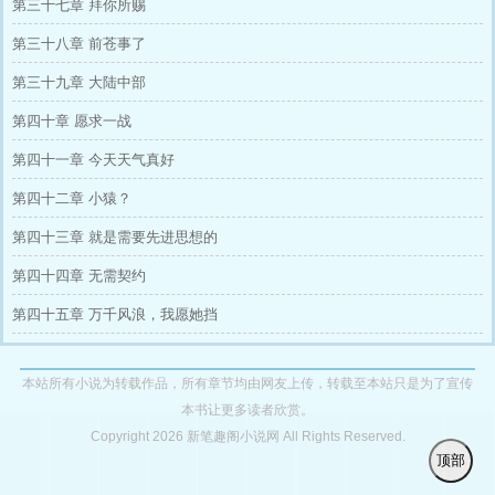
第三十七章 拜你所赐
第三十八章 前苍事了
第三十九章 大陆中部
第四十章 愿求一战
第四十一章 今天天气真好
第四十二章 小猿？
第四十三章 就是需要先进思想的
第四十四章 无需契约
第四十五章 万千风浪，我愿她挡
本站所有小说为转载作品，所有章节均由网友上传，转载至本站只是为了宣传
本书让更多读者欣赏。
Copyright 2026 新笔趣阁小说网 All Rights Reserved.
顶部