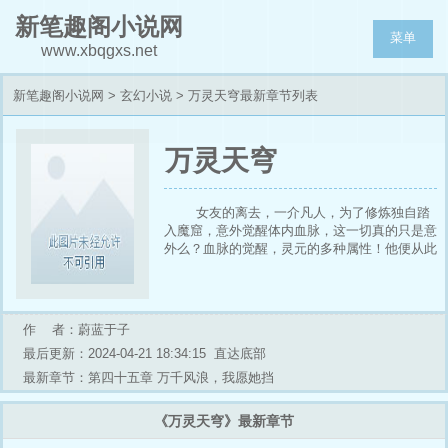
新笔趣阁小说网
菜单
www.xbqgxs.net
新笔趣阁小说网
>
玄幻小说
> 万灵天穹最新章节列表
万灵天穹
女友的离去，一介凡人，为了修炼独自踏
入魔窟，意外觉醒体内血脉，这一切真的只是意
外么？血脉的觉醒，灵元的多种属性！他便从此
走上天才修炼之路了么？一路无痕，直上巅峰!!!
但，这一切或许是这样吧。。
作 者：蔚蓝于子
最后更新：2024-04-21 18:34:15
直达底部
最新章节：第四十五章 万千风浪，我愿她挡
《万灵天穹》最新章节