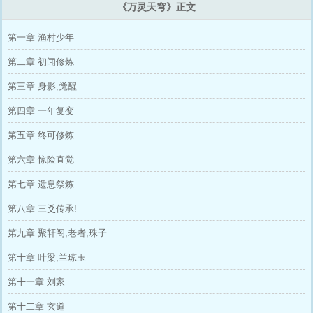
《万灵天穹》正文
第一章 渔村少年
第二章 初闻修炼
第三章 身影,觉醒
第四章 一年复变
第五章 终可修炼
第六章 惊险直觉
第七章 遗息祭炼
第八章 三爻传承!
第九章 聚轩阁,老者,珠子
第十章 叶梁,兰琼玉
第十一章 刘家
第十二章 玄道