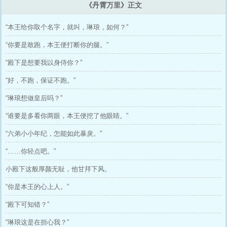
《丹霄万里》正文
“本王给你取个名字，就叫，琳琅，如何？”
“你要是敢跑，本王便打断你的腿。”
“殿下是想要我以身侍你？”
“好，不跑，保证不跑。”
“琳琅想做皇后吗？”
“谁要是多看你两眼，本王便挖了他眼睛。”
“六弟小小年纪，怎能如此暴戾。”
“……你轻点吧。”
小殿下这般厚颜无耻，他甘拜下风。
“你是本王的心上人。”
“殿下可知错？”
“琳琅这是在担心我？”