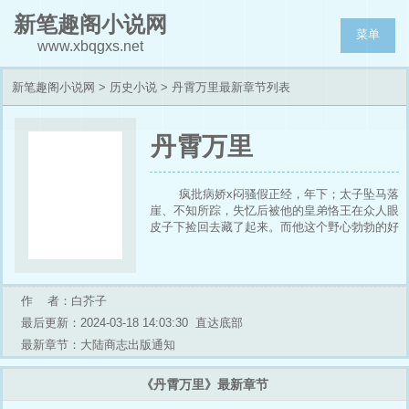
新笔趣阁小说网
菜单
www.xbqgxs.net
新笔趣阁小说网
>
历史小说
> 丹霄万里最新章节列表
丹霄万里
疯批病娇x闷骚假正经，年下；太子坠马落
崖、不知所踪，失忆后被他的皇弟恪王在众人眼
皮子下捡回去藏了起来。而他这个野心勃勃的好
作 者：白芥子
最后更新：2024-03-18 14:03:30
直达底部
最新章节：大陆商志出版通知
《丹霄万里》最新章节