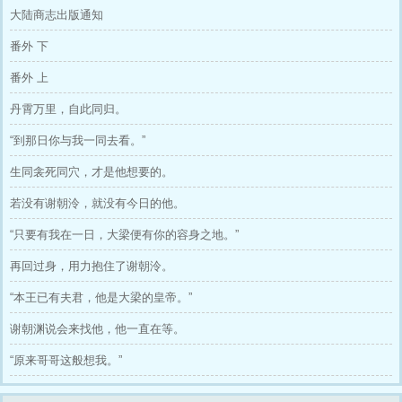
大陆商志出版通知
番外 下
番外 上
丹霄万里，自此同归。
“到那日你与我一同去看。”
生同衾死同穴，才是他想要的。
若没有谢朝泠，就没有今日的他。
“只要有我在一日，大梁便有你的容身之地。”
再回过身，用力抱住了谢朝泠。
“本王已有夫君，他是大梁的皇帝。”
谢朝渊说会来找他，他一直在等。
“原来哥哥这般想我。”