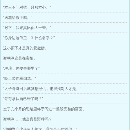
“本王不问对错，只顺本心。”
“送花给殿下戴。”
“殿下，我果真比你大一些。”
“你身边这侍卫，叫什么名字？”
这小殿下才是真的爱撒娇。
谢朝渊这是在害怕。
“琳琅，你要去哪里？”
“晚上带你看烟花。”
“太子哥哥日后就算想报仇，也得找对人才是。”
“哥哥承认自己错了吗？”
空了几个月的思绪里终于闪过一整段完整的画面。
谢朝渊……他当真是野种吗？
“他的野心比任何人都大，我怎会不防着他。”