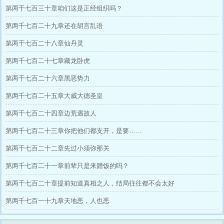
第两千七百三十章咱们这是正经组织吗？
第两千七百二十九章还在胡言乱语
第两千七百二十八章仙丹灵
第两千七百二十七章藏龙卧虎
第两千七百二十六章黑恶势力
第两千七百二十五章大威大德圣皇
第两千七百二十四章边荒遇故人
第两千七百二十三章你把他们都支开，是要……
第两千七百二十二章先过小须弥那关
第两千七百二十一章前辈只是来蹭饭的吗？
第两千七百二十章提前知道真相之人，结局往往都不会太好
第两千七百一十九章天地恶，人也恶