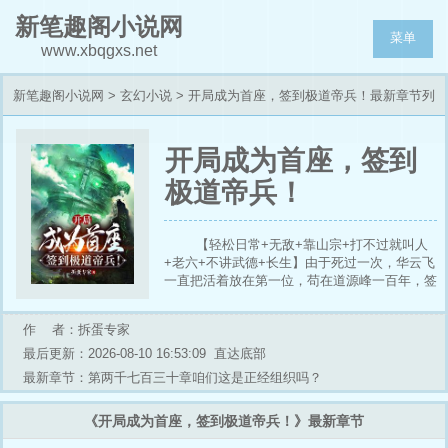
新笔趣阁小说网
菜单
www.xbqgxs.net
新笔趣阁小说网
>
玄幻小说
> 开局成为首座，签到极道帝兵！最新章节列
表
开局成为首座，签到
极道帝兵！
【轻松日常+无敌+靠山宗+打不过就叫人
+老六+不讲武德+长生】由于死过一次，华云飞
一直把活着放在第一位，苟在道源峰一百年，签
到了一百年。【叮，签到一百年整，恭喜宿主获
得极道帝兵——混沌钟】…………黑暗血时代来
作 者：拆蛋专家
临，天地大乱，至尊降临，极道帝兵打的崩碎，
一位至尊来到靠山宗借走了一百件极道帝兵，昂
最后更新：2026-08-10 16:53:09
直达底部
首挺胸冲到宇宙高空大吼：“谁敢与本尊一战？”
最新章节：第两千七百三十章咱们这是正经组织吗？
……世人这才知道，靠山宗有多苟，一直在隐藏
实力！……
《开局成为首座，签到极道帝兵！》最新章节