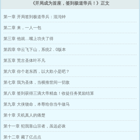
《开局成为首座，签到极道帝兵！》正文
第一章 开局签到极道帝兵：混沌钟
第二章 来，一人一包
第三章 他就…嘴上功夫了得
第四章 华云飞下山，系统2．0版本
第五章 荒古圣体叶不凡
第六章 你个老东西，以大欺小是吧？
第七章 我为圣体，当横推世间一切敌
第八章 签到获得三滴大帝精血！收徒任务奖励结算
第九章 大侠饶命，本尊给你当牛做马
第十章 天机真人的痛楚
第十一章 犯我靠山宗者，虽远必诛
第十二章 藏了亿点点