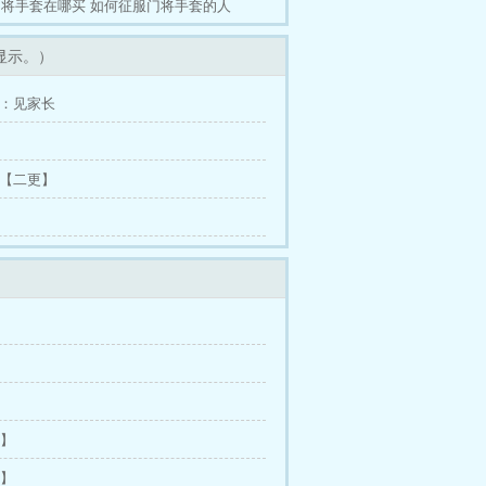
门将手套在哪买
如何征服门将手套的人
显示。）
外：见家长
章 【二更】
】
】
】
2】
5】