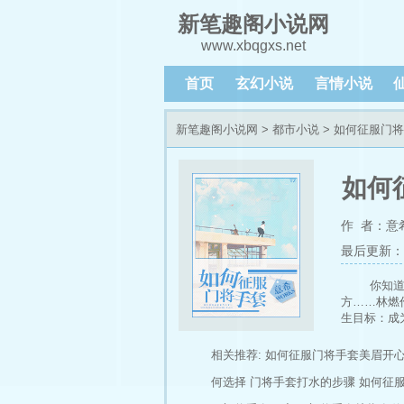
新笔趣阁小说网
www.xbqgxs.net
首页
玄幻小说
言情小说
新笔趣阁小说网
>
都市小说
> 如何征服门
如何
作 者：意
最后更新：202
你知
方……林燃
生目标：成
载及盗文！
分；更新时间
相关推荐:
如何征服门将手套美眉开
死有命更多完
何选择
门将手套打水的步骤
如何征
却不是我