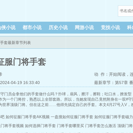
仙侠小说
都市小说
历史小说
网游小说
竞技小说
科
将手套最新章节列表
征服门将手套
希
动 作：
开始阅读
，
4-04-19 16:33:40
最新章节：第57章 
道守门员会拿他们的手套做什么吗？扑球，扇风，擦汗，擦鞋；吐口水，撩发型
作为一个门将控，熟悉以上全部套路。所以，当她发现自己竟然附身在一双#守
为世界顶级门将。但在这之前……他得先搞定自己的手套。本文4月27号入V
男主中德混血，中国籍，德国青训出身；作者是只会看脸的伪球迷，有文背景
09:00，其他时间多为捉虫。小广告时间现言预收 《过牧不忘》苦逼超忆症牧不忘
心吧
如何征服门将手套AK视频
一盘搜如何征服门将手套
如何征服门将手套磁力
结文请戳专栏 湘南以南 收藏我卖萌给你们看啦(づ￣ 3￣)づ小伙伴的重生文 [
服门将手套视频
如何选择门将手套
门将手套哪里买
门将手套怎么激活
顶级门将