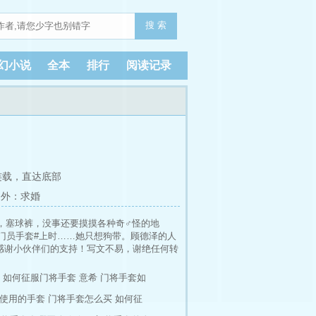
搜 索
幻小说
全本
排行
阅读记录
连载，
直达底部
番外：求婚
，塞球裤，没事还要摸摸各种奇♂怪的地
门员手套#上时……她只想狗带。顾德泽的人
，感谢小伙伴们的支持！写文不易，谢绝任何转
半架空，谈谈恋爱聊聊足球，没多少竞技成
同影预收 [综英美]生死有命 C/综英美]生
如何征服门将手套 意希
门将手套如
重生]你爱的是我却不是我 [重生]你爱的是我
使用的手套
门将手套怎么买
如何征