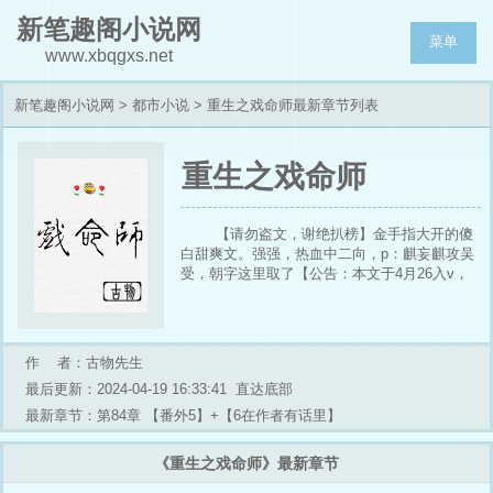
新笔趣阁小说网
菜单
www.xbqgxs.net
新笔趣阁小说网
>
都市小说
> 重生之戏命师最新章节列表
重生之戏命师
【请勿盗文，谢绝扒榜】金手指大开的傻
白甜爽文。强强，热血中二向，p：麒妄麒攻吴
受，朝字这里取了【公告：本文于4月26入v，
入谢小妖精们一路支持和陪伴=w=】攻君身世是
个谜，但目前可以透露他所代表的是中国古典的
背景，所以像是：【儒、道、法、墨、阴阳、
兵。外加风水秘术这之类的东西……】都可能成
作 者：古物先生
为攻君的外挂。受君是重生的外挂——遇到妖怪
最后更新：2024-04-19 16:33:41
直达底部
时能把三次元转换成游戏场景然后把妖怪压缩制
作成【表情包】存储（封印）在自己的硬盘里。
最新章节：第84章 【番外5】+【6在作者有话里】
这样遇到顺于他的妖怪）来应战。【文慢热，不
喜勿入。打怪场景将自动默认架空到全息游戏
《重生之戏命师》最新章节
向】【30%探险+30%美食+40%奇奇怪怪的成
分（请做好吃一大桶狗粮的准备）】我将由衷地