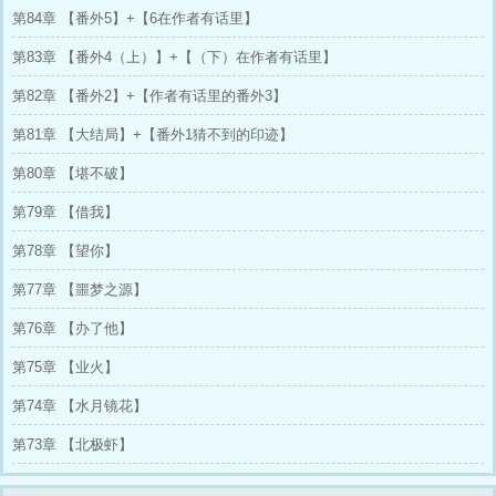
第84章 【番外5】+【6在作者有话里】
祝各位食用愉快。以及……我写现代时会不可避
免地暴露自己智硬逻辑死外加人话不会说了【真
第83章 【番外4（上）】+【（下）在作者有话里】
的内涵。通篇只有大写的：傻！白！甜！爽爽
爽！玩玩玩！疯疯疯！老读者如果不习惯我现代
第82章 【番外2】+【作者有话里的番外3】
的画风那我们啸狼见＾＾***** 已完结神话耽
《蛇骨》已完结武侠耽《常欢谢》已完结爆笑玄
第81章 【大结局】+【番外1猜不到的印迹】
幻言情已完结武侠耽《如东狂徒》待开的武侠古
耽*****谢谢收藏。手机用户戳这里能看见专
第80章 【堪不破】
栏：：恕作者君很忙，迎宾不送客。看文时莫代
入作者三观。有些设定只是为情节需要。阅读时
第79章 【借我】
产生任何不适烦请立即右上角谢配合。＾＾
第78章 【望你】
第77章 【噩梦之源】
第76章 【办了他】
第75章 【业火】
第74章 【水月镜花】
第73章 【北极虾】