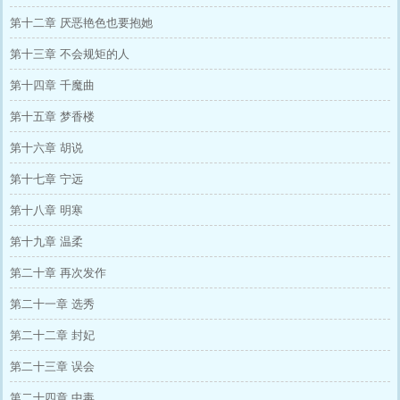
第十二章 厌恶艳色也要抱她
第十三章 不会规矩的人
第十四章 千魔曲
第十五章 梦香楼
第十六章 胡说
第十七章 宁远
第十八章 明寒
第十九章 温柔
第二十章 再次发作
第二十一章 选秀
第二十二章 封妃
第二十三章 误会
第二十四章 中毒