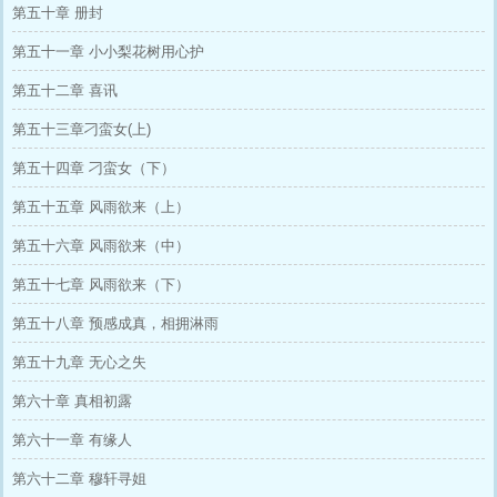
第五十章 册封
第五十一章 小小梨花树用心护
第五十二章 喜讯
第五十三章刁蛮女(上)
第五十四章 刁蛮女（下）
第五十五章 风雨欲来（上）
第五十六章 风雨欲来（中）
第五十七章 风雨欲来（下）
第五十八章 预感成真，相拥淋雨
第五十九章 无心之失
第六十章 真相初露
第六十一章 有缘人
第六十二章 穆轩寻姐