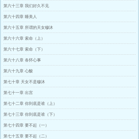
第六十三章 我们好久不见
第六十四章 睡美人
第六十五章 所谓的天女穆沐
第六十六章 索命（上）
第六十七章 索命（下）
第六十八章 各怀心事
第六十九章 心酸
第七十章 天女不是穆沐
第七十一章 出宫
第七十二章 你到底是谁（上）
第七十三章 你到底是谁（下）
第七十四章 要不起（一）
第七十五章 要不起（二）