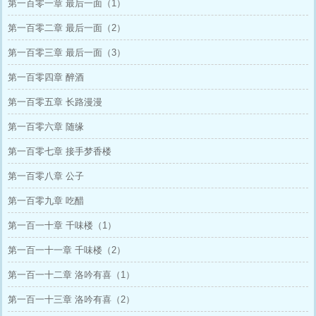
第一百零一章 最后一面（1）
第一百零二章 最后一面（2）
第一百零三章 最后一面（3）
第一百零四章 醉酒
第一百零五章 长路漫漫
第一百零六章 随缘
第一百零七章 接手梦香楼
第一百零八章 公子
第一百零九章 吃醋
第一百一十章 千味楼（1）
第一百一十一章 千味楼（2）
第一百一十二章 洛吟有喜（1）
第一百一十三章 洛吟有喜（2）