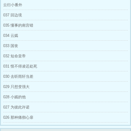
云衍小番外
037 回边境
035 懂事的南宫错
034 云嫣
033 国丧
032 短命皇帝
031 恨不得凌迟处死
030 去听雨轩当差
029 只想变强大
028 小嫣的他
027 为彼此许诺
026 那种痛彻心扉