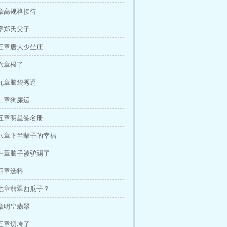
章高规格接待
章郑氏父子
三章唐大少坐庄
六章梭了
九章脑袋秀逗
二章狗屎运
五章明星签名册
八章下半辈子的幸福
一章脑子被驴踢了
四章选料
七章翡翠西瓜子？
章明皇翡翠
三章切垮了……