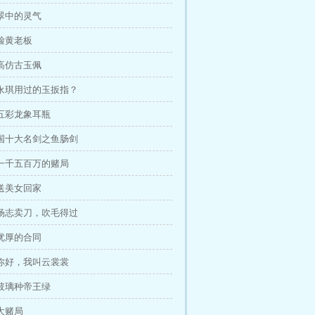
翠中的灵气
脸黄老板
高仿古玉佩
永琪用过的玉扳指？
五彩龙象耳瓶
国十大名剑之鱼肠剑
一千五百万的赌局
送美女回家
杨志卖刀，吹毛得过
优厚的合同
你好，我叫云裳裳
玻璃种帝王绿
大赌局