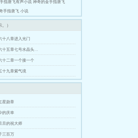
手指唐飞有声小说
神奇的金手指唐飞
奇手指唐飞 小说
示。）
六十八章进入光门
六十五章七号水晶头…
六十二章一个接一个
五十九章紫气境
红星勋章
少的庆幸
旦旦的祝大师
千三百万