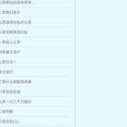
九章那自由落体带来…
二章物归原主
五章潇洒自如齐云霄
八章劳斯莱斯幻影
一章惊人之举
四章赌王弟子
七章巨坑！
章大陆仔
三章什么都能用来赌
六章首战告捷
九章一亿三千万赌注
二章作弊
五章买车(上）