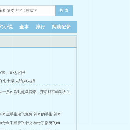
搜 索
幻小说
全本
排行
阅读记录
全本，
直达底部
百七十章大结局大婚
从一贫如洗到超级富豪，开启财富精彩人生。
神奇金手指唐飞免费
神奇的手指
神奇
神奇金手指唐飞小说
神奇手指唐飞txt