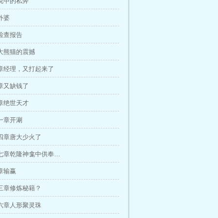
说中的私奔
外婆
检查报告
大熊猫的震撼
章经理，又打起来了
章又缺钱了
章绝世天才
一章开涮
四章唐大少火了
七章乾隆神龛中供奉…
章输赢
三章修炼秘籍？
六章人形聚灵珠