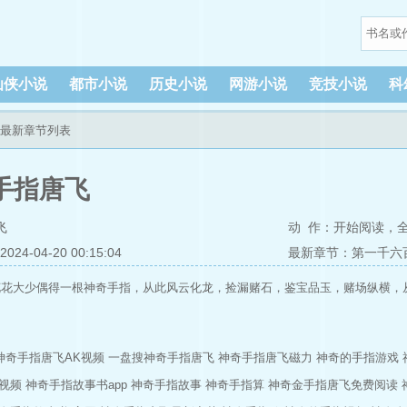
仙侠小说
都市小说
历史小说
网游小说
竞技小说
科
飞最新章节列表
手指唐飞
飞
动 作：
开始阅读
，
4-04-20 00:15:04
最新章节：第一千六
花花大少偶得一根神奇手指，从此风云化龙，捡漏赌石，鉴宝品玉，赌场纵横，
神奇手指唐飞AK视频
一盘搜神奇手指唐飞
神奇手指唐飞磁力
神奇的手指游戏
视频
神奇手指故事书app
神奇手指故事
神奇手指算
神奇金手指唐飞免费阅读