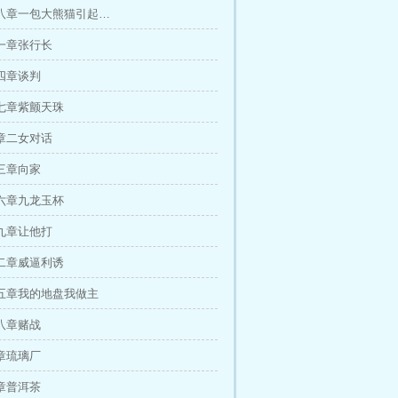
八章一包大熊猫引起…
一章张行长
四章谈判
七章紫颤天珠
章二女对话
三章向家
六章九龙玉杯
九章让他打
二章威逼利诱
五章我的地盘我做主
八章赌战
章琉璃厂
章普洱茶