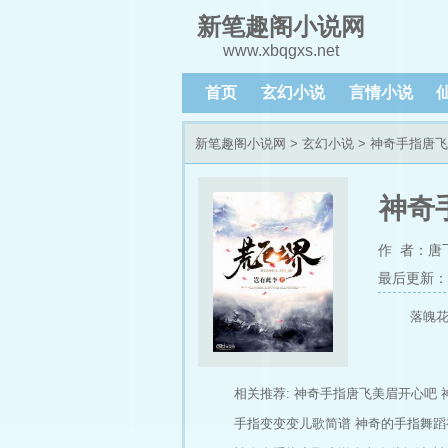
新笔趣阁小说网
www.xbqgxs.net
首页
玄幻小说
言情小说
新笔趣阁小说网
>
玄幻小说
> 神奇手指唐
神奇
作 者：唐
最后更新：202
落魄
相关推荐:
神奇手指唐飞美眉开心吧
手指变变变儿歌简谱
神奇的手指舞蹈