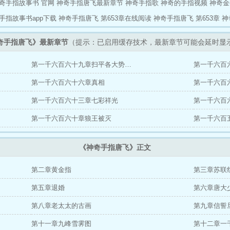
奇手指故事书 官网
神奇手指唐飞最新章节
神奇手指歌
神奇的手指视频
神奇金
手指故事书app下载
神奇手指唐飞 第653章在线阅读
神奇手指唐飞 第653章
神
奇手指唐飞》最新章节
（提示：已启用缓存技术，最新章节可能会延时显
第一千六百六十九章扫平各大势…
第一千六百
第一千六百六十六章真相
第一千六百
第一千六百六十三章七彩祥光
第一千六百
第一千六百六十章狼王被灭
第一千六百
《神奇手指唐飞》正文
第二章黄金指
第三章苏联
第五章退婚
第六章唐大
第八章老太太的古画
第九章信誓
第十一章九峰雪霁图
第十二章一