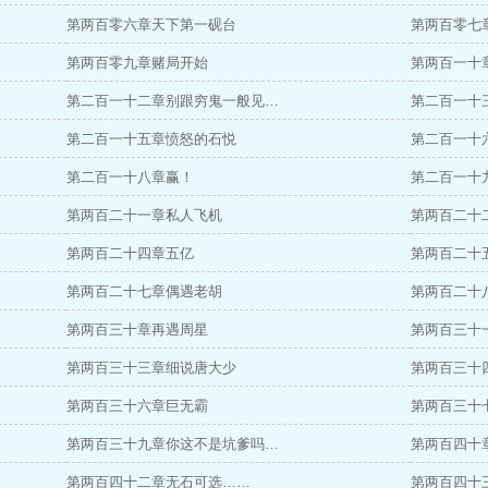
第两百零六章天下第一砚台
第两百零七
第两百零九章赌局开始
第两百一十
第二百一十二章别跟穷鬼一般见…
第二百一十
第二百一十五章愤怒的石悦
第二百一十
第二百一十八章赢！
第二百一十
第两百二十一章私人飞机
第两百二十
第两百二十四章五亿
第两百二十
第两百二十七章偶遇老胡
第两百二十
第两百三十章再遇周星
第两百三十
第两百三十三章细说唐大少
第两百三十
第两百三十六章巨无霸
第两百三十
第两百三十九章你这不是坑爹吗…
第两百四十
第两百四十二章无石可选……
第两百四十