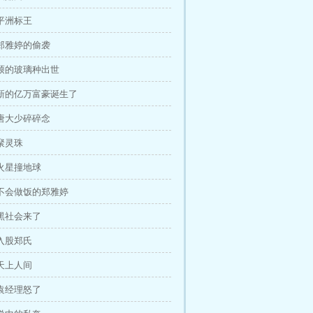
平洲标王
郑雅婷的偷袭
硕的玻璃种出世
新的亿万富豪诞生了
唐大少碎碎念
聚灵珠
火星撞地球
不会做饭的郑雅婷
黑社会来了
入股郑氏
天上人间
袁经理怒了