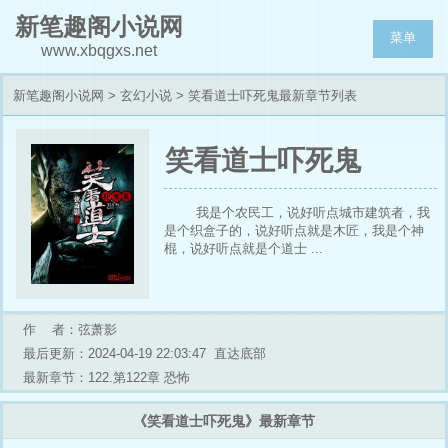
新笔趣阁小说网
菜单
www.xbqgxs.net
新笔趣阁小说网
>
玄幻小说
> 笑看道士吓死鬼最新章节列表
笑看道士吓死鬼
我是个农民工，说好听点城市建筑者，我
是个织盒子的，说好听点就是木匠，我是个神
棍，说好听点就是个道士 ...
作 者：弦萧影
最后更新：2024-04-19 22:03:47
直达底部
最新章节：122.第122章 恐怖
《笑看道士吓死鬼》最新章节