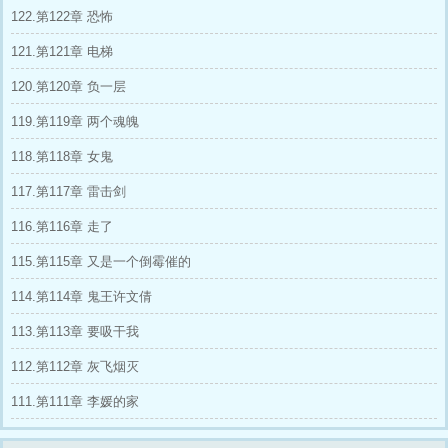
122.第122章 恐怖
121.第121章 电梯
120.第120章 负一层
119.第119章 两个魂魄
118.第118章 女鬼
117.第117章 雷击剑
116.第116章 走了
115.第115章 又是一个倒霉催的
114.第114章 鬼王许文倩
113.第113章 要吸干我
112.第112章 灰飞烟灭
111.第111章 李媛的家