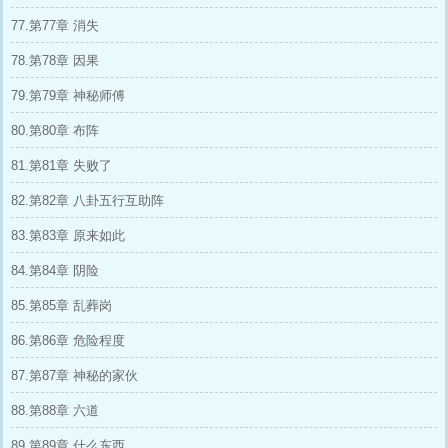
77.第77章 消失
78.第78章 因果
79.第79章 神秘师傅
80.第80章 布阵
81.第81章 失败了
82.第82章 八卦五行互助阵
83.第83章 原来如此
84.第84章 阴险
85.第85章 乱葬岗
86.第86章 危险程度
87.第87章 神秘的家伙
88.第88章 六道
89.第89章 什么东西