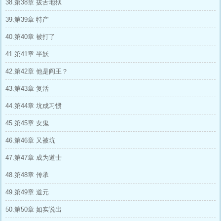
38.第38章 拔舌地狱
39.第39章 特产
40.第40章 被打了
41.第41章 半妖
42.第42章 他是阎王？
43.第43章 复活
44.第44章 坑成习惯
45.第45章 女鬼
46.第46章 又被坑
47.第47章 成为道士
48.第48章 传承
49.第49章 道元
50.第50章 如实说出