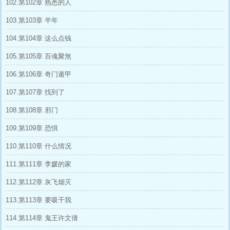
102.第102章 熟悉的人
103.第103章 半年
104.第104章 这么点钱
105.第105章 百魂聚煞
106.第106章 奇门遁甲
107.第107章 找到了
108.第108章 邪门
109.第109章 恐惧
110.第110章 什么情况
111.第111章 李媛的家
112.第112章 灰飞烟灭
113.第113章 要吸干我
114.第114章 鬼王许文倩