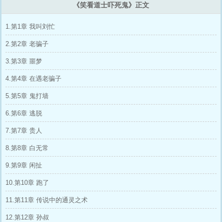
《笑看道士吓死鬼》正文
1.第1章 我叫刘忙
2.第2章 老骗子
3.第3章 噩梦
4.第4章 在遇老骗子
5.第5章 鬼打墙
6.第6章 逃脱
7.第7章 贵人
8.第8章 白无常
9.第9章 闲扯
10.第10章 跑了
11.第11章 传说中的通灵之术
12.第12章 孙叔