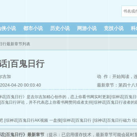
仙侠小说
都市小说
历史小说
网游小说
竞技小说
科
鬼日行最新章节列表
神话]百鬼日行
尔吉加
动 作：
开始阅读
，
4-04-20 00:03:40
最新章节：第四十八
神话]百鬼日行》是吉尔吉加精心创作的，恋上你看书网实时更新[综神话]百鬼
话]百鬼日行评论，并不代表恋上你看书网赞同或者支持[综神话]百鬼日行读者的
吧
[综神话]百鬼日行AK视频
一盘搜[综神话]百鬼日行
[综神话]百鬼日行磁力
综
神话]百鬼日行》最新章节
（提示：已启用缓存技术，最新章节可能会延时