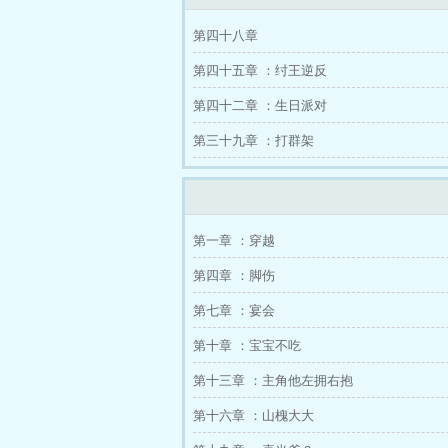
第四十八章
第四十五章 ：纣王逆反
第四十二章 ：生日派对
第三十九章 ：打群架
第一章 ：穿越
第四章 ：脚伤
第七章 ：宴会
第十章 ：宝宝不吃
第十三章 ：主角他左拥右抱
第十六章 ：山槐大大