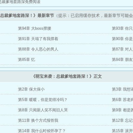
总裁爹地套路深免费阅读
总裁爹地套路深！》最新章节
（提示：已启用缓存技术，最新章节可能会
第94章 大boss撑腰
第93章 你
第91章 天塌了有我撑着
第90章 你
第88章 令人恶心的男人
第87章 对
第85章 忆
第84章 朋
《萌宝来袭：总裁爹地套路深！》正文
第2章 保大保小
第3章 我想
第5章 暖暖，你是觉得冷吗？
第6章 苏老
第8章 只闻新人笑不闻旧人哭
第9章 都是
第11章 换个方式报答我
第12章 忘
第14章 我什么时候怀孕了？
第15章 滚