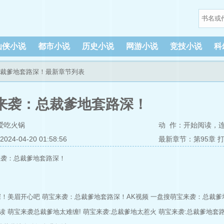
仙侠小说
都市小说
历史小说
网游小说
竞技小说
科
总裁爹地套路深！最新章节列表
来袭：总裁爹地套路深！
爱吃火锅
动 作：
开始阅读
，
4-04-20 01:58:56
最新章节：第95章 
来袭：总裁爹地套路深！
深！美眉开心吧
萌宝来袭：总裁爹地套路深！AK视频
一盘搜萌宝来袭：总裁爹
读
萌宝来袭总裁爹地太难缠!
萌宝来袭:总裁爹地太惹火
萌宝来袭:总裁爹地套路