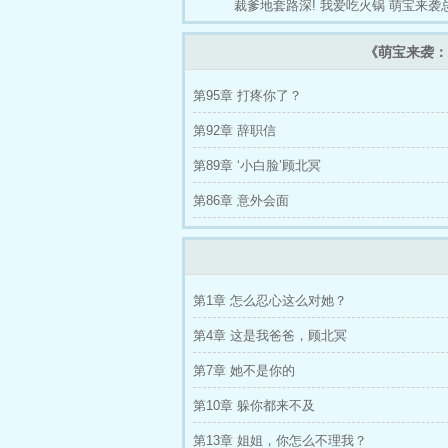
裁爹地套路深! 我爱吃火锅
萌宝来袭
《萌宝来袭：
第95章 打疼你了？
第92章 辞职信
第89章 ‘小白脸’顾北冥
第86章 意外会面
第1章 怎么忍心这么对她？
第4章 这是我爸爸，顾北冥
第7章 她不是你的
第10章 躲你都来不及
第13章 姐姐，你怎么不理我？