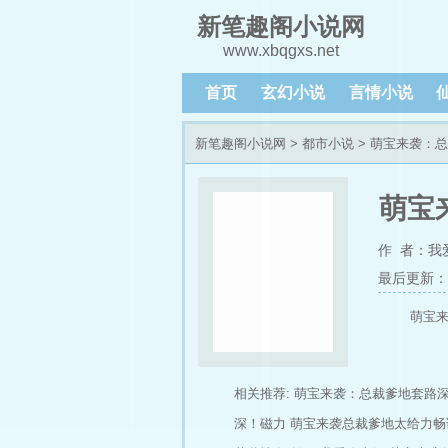
新笔趣阁小说网
www.xbqgxs.net
首页
玄幻小说
言情小说
新笔趣阁小说网
>
都市小说
> 萌宝来袭：
萌宝
作 者：我
最后更新：202
萌宝
相关推荐:
萌宝来袭：总裁爹地套路
深！磁力
萌宝来袭总裁爹地太给力畅