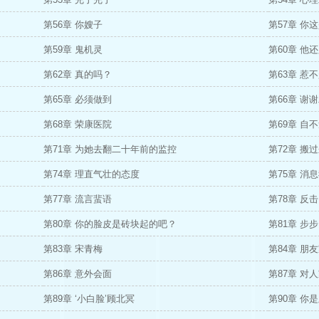
第56章 你嫂子
第57章 你
第59章 鬼机灵
第60章 他
第62章 真的吗？
第63章 惹
第65章 必须做到
第66章 谢
第68章 荣康医院
第69章 自
第71章 为她去翻二十年前的监控
第72章 搬
第74章 理直气壮的态度
第75章 消
第77章 流言蜚语
第78章 反击
第80章 你的脸皮是砖块起的吧？
第81章 步
第83章 宋青梅
第84章 朋
第86章 意外会面
第87章 对
第89章 ‘小白脸’顾北冥
第90章 你