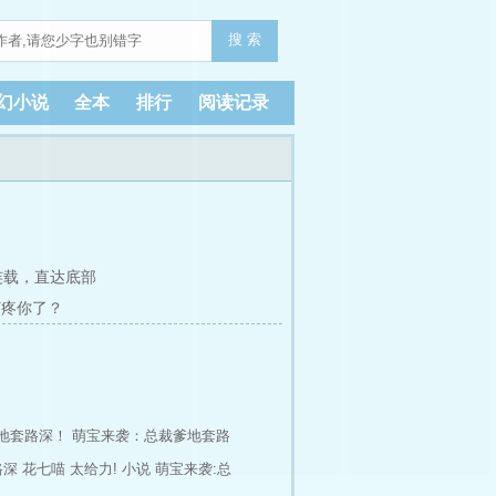
搜 索
幻小说
全本
排行
阅读记录
连载，
直达底部
打疼你了？
地套路深！
萌宝来袭：总裁爹地套路
深 花七喵
太给力! 小说
萌宝来袭:总