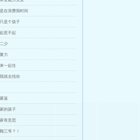
这是在浪费我时间
还只是个孩子
不起惹不起
谢二少
不量力
过来一起住
息我就去找你
步紧逼
友家的孩子
人家有意思
是顾三爷？！