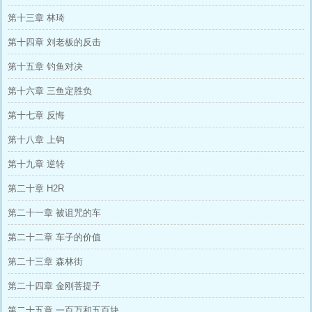
第十三章 林琦
第十四章 刘老板的反击
第十五章 钓鱼对决
第十六章 三鱼定胜负
第十七章 反悔
第十八章 上钩
第十九章 逆转
第二十章 H2R
第二十一章 被诅咒的车
第二十二章 车子的价值
第二十三章 森林街
第二十四章 金刚菩提子
第二十五章 一百万和五百块