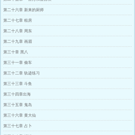
第二十六章 新来的厨师
第二十七章 租房
第二十八章 周东
第二十九章 画眉
第三十章 黑八
第三十一章 偷车
第三十二章 轨迹练习
第三十三章 斗鱼
第三十四章出海
第三十五章 鬼岛
第三十六章 黄大仙
第三十七章 占卜