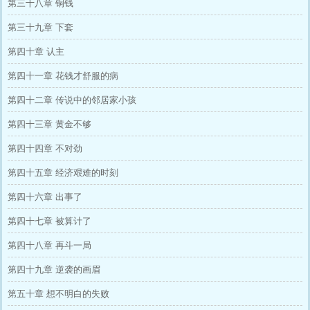
第三十八章 铜钱
第三十九章 下套
第四十章 认主
第四十一章 花钱才舒服的病
第四十二章 传说中的邻居家小孩
第四十三章 黄金不够
第四十四章 不对劲
第四十五章 经济艰难的时刻
第四十六章 出事了
第四十七章 被算计了
第四十八章 再斗一局
第四十九章 逆袭的画眉
第五十章 想不明白的失败