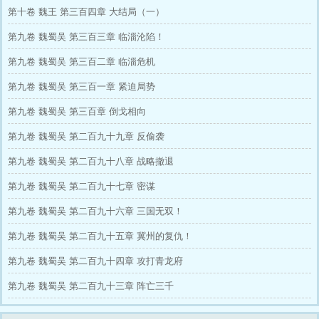
第十卷 魏王 第三百四章 大结局（一）
第九卷 魏蜀吴 第三百三章 临淄沦陷！
第九卷 魏蜀吴 第三百二章 临淄危机
第九卷 魏蜀吴 第三百一章 紧迫局势
第九卷 魏蜀吴 第三百章 倒戈相向
第九卷 魏蜀吴 第二百九十九章 反偷袭
第九卷 魏蜀吴 第二百九十八章 战略撤退
第九卷 魏蜀吴 第二百九十七章 密谋
第九卷 魏蜀吴 第二百九十六章 三国无双！
第九卷 魏蜀吴 第二百九十五章 冀州的复仇！
第九卷 魏蜀吴 第二百九十四章 攻打青龙府
第九卷 魏蜀吴 第二百九十三章 阵亡三千