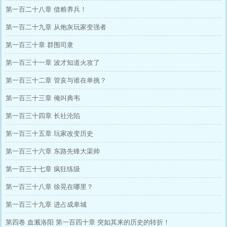
第一百二十八章 借粮养兵！
第一百二十九章 从炮灰玩家变强者
第一百三十章 群围司隶
第一百三十一章 波才知道火攻了
第一百三十二章 管亥与谁在单挑？
第一百三十三章 俺叫典韦
第一百三十四章 长社沦陷
第一百三十五章 玩家改变历史
第一百三十六章 东路先锋大渠帅
第一百三十七章 疯狂练级
第一百三十八章 徐晃在哪里？
第一百三十九章 进占成皋城
第四卷 血溅洛阳 第一百四十章 突如其来的历史的转折！