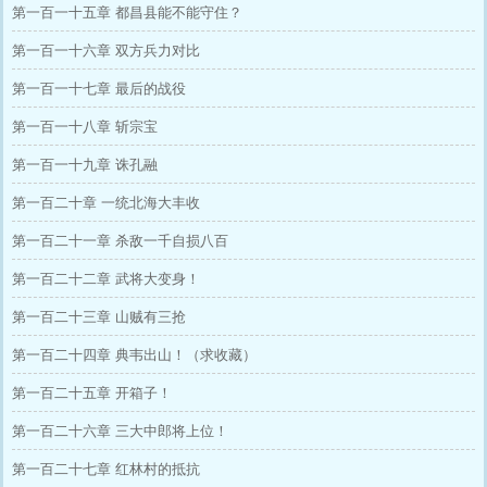
第一百一十五章 都昌县能不能守住？
第一百一十六章 双方兵力对比
第一百一十七章 最后的战役
第一百一十八章 斩宗宝
第一百一十九章 诛孔融
第一百二十章 一统北海大丰收
第一百二十一章 杀敌一千自损八百
第一百二十二章 武将大变身！
第一百二十三章 山贼有三抢
第一百二十四章 典韦出山！（求收藏）
第一百二十五章 开箱子！
第一百二十六章 三大中郎将上位！
第一百二十七章 红林村的抵抗