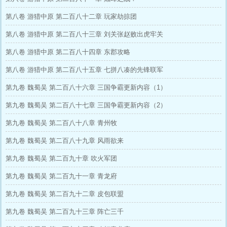
第八卷 游猎中原 第二百八十二章 玩家劫掠团
第八卷 游猎中原 第二百八十三章 刘关张赵败出虎牢关
第八卷 游猎中原 第二百八十四章 东郡攻略
第八卷 游猎中原 第二百八十五章 七拼八凑的先锋联军
第九卷 魏蜀吴 第二百八十六章 三国争霸更新内容（1）
第九卷 魏蜀吴 第二百八十七章 三国争霸更新内容（2）
第九卷 魏蜀吴 第二百八十八章 青州牧
第九卷 魏蜀吴 第二百八十九章 风雨欲来
第九卷 魏蜀吴 第二百九十章 吹火军团
第九卷 魏蜀吴 第二百九十一章 青龙府
第九卷 魏蜀吴 第二百九十二章 皮包联盟
第九卷 魏蜀吴 第二百九十三章 阵亡三千