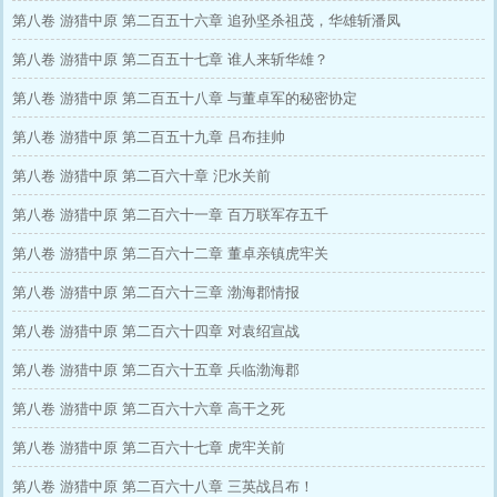
第八卷 游猎中原 第二百五十六章 追孙坚杀祖茂，华雄斩潘凤
第八卷 游猎中原 第二百五十七章 谁人来斩华雄？
第八卷 游猎中原 第二百五十八章 与董卓军的秘密协定
第八卷 游猎中原 第二百五十九章 吕布挂帅
第八卷 游猎中原 第二百六十章 汜水关前
第八卷 游猎中原 第二百六十一章 百万联军存五千
第八卷 游猎中原 第二百六十二章 董卓亲镇虎牢关
第八卷 游猎中原 第二百六十三章 渤海郡情报
第八卷 游猎中原 第二百六十四章 对袁绍宣战
第八卷 游猎中原 第二百六十五章 兵临渤海郡
第八卷 游猎中原 第二百六十六章 高干之死
第八卷 游猎中原 第二百六十七章 虎牢关前
第八卷 游猎中原 第二百六十八章 三英战吕布！