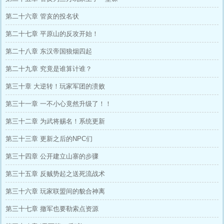
第二十六章 管亥的投名状
第二十七章 平原山的反攻开始！
第二十八章 东汉帝国狼烟四起
第二十九章 究竟是谁算计谁？
第三十章 大逆转！玩家军团的溃败
第三十一章 一不小心竟然升级了！！
第三十二章 为武将赐名！系统更新
第三十三章 更新之后的NPC们
第三十四章 公开建立山寨的步骤
第三十五章 反贼势起之送死流战术
第三十六章 玩家联盟间的貌合神离
第三十七章 撤军也要勒索点资源