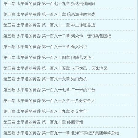
第五卷 太平道的黄昏 第一百七十九章 抵达荆州南阳
第五卷 太平道的黄昏 第一百八十章 暗杀游侠的首袭
第五卷 太平道的黄昏 第一百八十一章 神上使张曼成
第五卷 太平道的黄昏 第一百八十二章 聚众铃，链锤兵营图纸
第五卷 太平道的黄昏 第一百八十三章 领兵出征
第五卷 太平道的黄昏 第一百八十四章 陷阵营之危！
第五卷 太平道的黄昏 第一百八十五章 人不为己，天诛地灭
第五卷 太平道的黄昏 第一百八十六章 港口危机
第五卷 太平道的黄昏 第一百八十七章 二十米的平台
第五卷 太平道的黄昏 第一百八十八章 十八分钟全灭
第五卷 太平道的黄昏 第一百八十九章 会见甘宁
第五卷 太平道的黄昏 第一百九十章 终回青州
第五卷 太平道的黄昏 第一百九十一章 北海军事经济集团年终总结