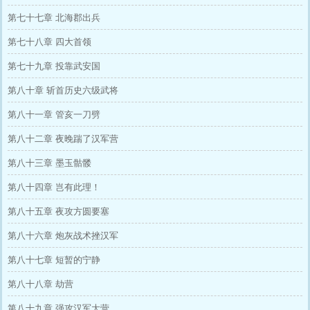
第七十七章 北海郡出兵
第七十八章 四大首领
第七十九章 投靠武安国
第八十章 斩首历史六级武将
第八十一章 管亥一刀劈
第八十二章 夜晚踹了汉军营
第八十三章 墨玉骷髅
第八十四章 岂有此理！
第八十五章 夜攻方圆要塞
第八十六章 炮灰战术挫汉军
第八十七章 短暂的宁静
第八十八章 劫营
第八十九章 强攻汉军大营