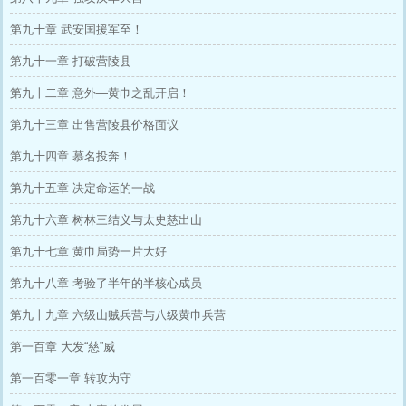
第九十章 武安国援军至！
第九十一章 打破营陵县
第九十二章 意外—黄巾之乱开启！
第九十三章 出售营陵县价格面议
第九十四章 慕名投奔！
第九十五章 决定命运的一战
第九十六章 树林三结义与太史慈出山
第九十七章 黄巾局势一片大好
第九十八章 考验了半年的半核心成员
第九十九章 六级山贼兵营与八级黄巾兵营
第一百章 大发“慈”威
第一百零一章 转攻为守