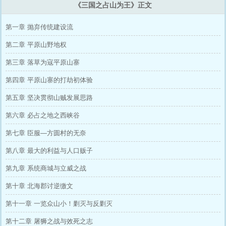
《三国之占山为王》正文
第一章 抛弃传统建设流
第二章 平原山野地权
第三章 落草为寇平原山寨
第四章 平原山寨的打劫初体验
第五章 坚决贯彻山贼发展思路
第六章 必占之地之西峡谷
第七章 臣服—方圆村的无奈
第八章 最大的利益与人口贩子
第九章 系统商城与立威之战
第十章 北海郡讨逆缴文
第十一章 一览众山小！剿灭与反剿灭
第十二章 屠狮之战与效死之志