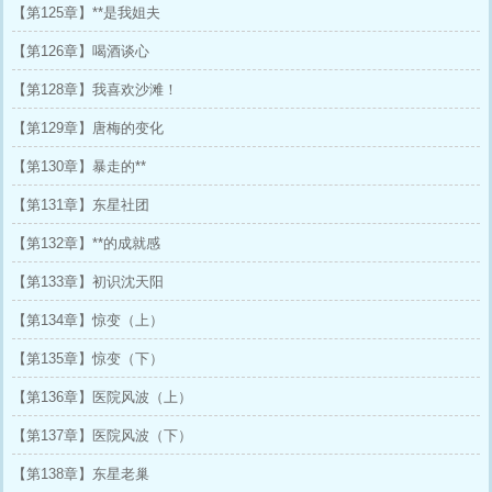
【第125章】**是我姐夫
【第126章】喝酒谈心
【第128章】我喜欢沙滩！
【第129章】唐梅的变化
【第130章】暴走的**
【第131章】东星社团
【第132章】**的成就感
【第133章】初识沈天阳
【第134章】惊变（上）
【第135章】惊变（下）
【第136章】医院风波（上）
【第137章】医院风波（下）
【第138章】东星老巢