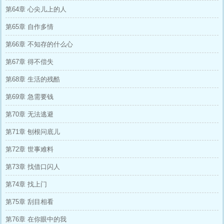
第64章 心尖儿上的人
第65章 自作多情
第66章 不知存的什么心
第67章 得不偿失
第68章 生活的残酷
第69章 急需要钱
第70章 无法逃避
第71章 刨根问底儿
第72章 世事难料
第73章 找借口闪人
第74章 找上门
第75章 刮目相看
第76章 在你眼中的我