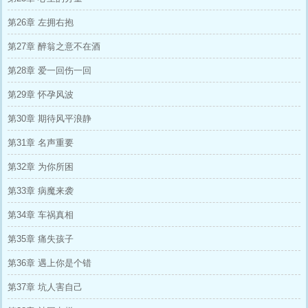
第26章 左拥右抱
第27章 醉翁之意不在酒
第28章 爱一回伤一回
第29章 怀孕风波
第30章 期待风平浪静
第31章 名声重要
第32章 为你所困
第33章 病魔来袭
第34章 车祸真相
第35章 痛失孩子
第36章 遇上你是个错
第37章 坑人害自己