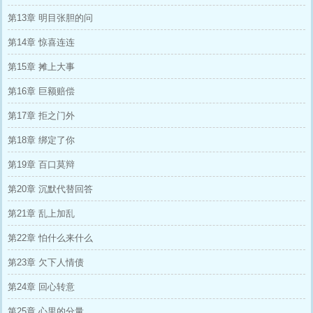
第13章 明目张胆的问
第14章 惊喜连连
第15章 摊上大事
第16章 巨额赔偿
第17章 拒之门外
第18章 绑定了你
第19章 百口莫辩
第20章 沉默代替回答
第21章 乱上加乱
第22章 怕什么来什么
第23章 欠下人情债
第24章 回心转意
第25章 心里的分量