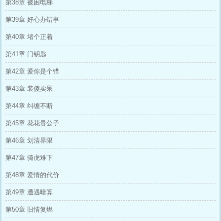
第38章 被困电梯
第39章 好心办错事
第40章 堵个正着
第41章 门钥匙
第42章 爱你是个错
第43章 装傻卖呆
第44章 纠缠不断
第45章 花花贵公子
第46章 划清界限
第47章 骑虎难下
第48章 爱情的代价
第49章 遭遇暗算
第50章 旧情复燃