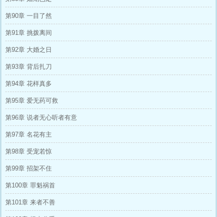
第90章 一目了然
第91章 挑拨离间
第92章 大婚之日
第93章 背后扎刀
第94章 花样真多
第95章 爱无药可救
第96章 说者无心听者有意
第97章 名花有主
第98章 受宠若惊
第99章 招架不住
第100章 罪魁祸首
第101章 来者不善