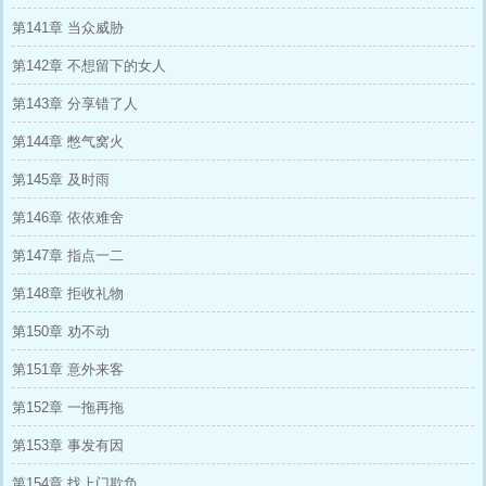
第141章 当众威胁
第142章 不想留下的女人
第143章 分享错了人
第144章 憋气窝火
第145章 及时雨
第146章 依依难舍
第147章 指点一二
第148章 拒收礼物
第150章 劝不动
第151章 意外来客
第152章 一拖再拖
第153章 事发有因
第154章 找上门欺负