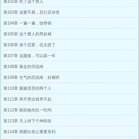
第102章 吃了这个男人
第103章 追妻不易，且行且珍惜
第104章 一遍一遍，蚀骨销
第105章 这个磨人的男妖精
第106章 谈个恋爱，也太拼了
第107章 这颜值，可以舔一年
第108章 暴走的厉战南
第109章 生气的厉战南，好难哄
第110章 腻腻歪歪的两个人
第111章 再不营业就养不起
第112章 能容她先吐一吐吗
第113章 天上掉下个神助攻
第114章 闺蜜比老公重要系列