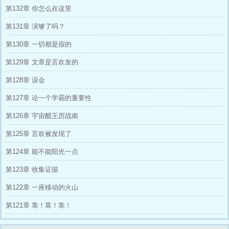
第132章 你怎么在这里
第131章 演够了吗？
第130章 一切都是假的
第129章 文章是言欢发的
第128章 误会
第127章 论一个学霸的重要性
第126章 宇宙醋王厉战南
第125章 言欢被发现了
第124章 能不能阳光一点
第123章 收集证据
第122章 一座移动的火山
第121章 靠！靠！靠！