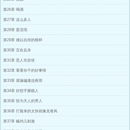
第26章 喝酒
第27章 这么多人
第28章 耍流氓
第29章 难以自持的模样
第30章 言欢反杀
第31章 恶人先告状
第32章 看看你干的好事情
第33章 屋漏偏逢连夜雨
第34章 好想手撕贱人
第35章 惊为天人的男人
第36章 打脸来的太快就像龙卷风
第37章 贼鸡儿刺激