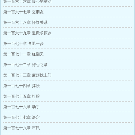
第一百六十六章 暖心的举动
第一百六十七章 交朋友
第一百六十八章 怀疑关系
第一百六十九章 道歉求原谅
第一百七十章 各退一步
第一百七十一章 红翻天
第一百七十二章 好心之举
第一百七十三章 麻烦找上门
第一百七十四章 撑腰
第一百七十五章 打脸
第一百七十六章 动手
第一百七十七章 决定
第一百七十八章 审讯