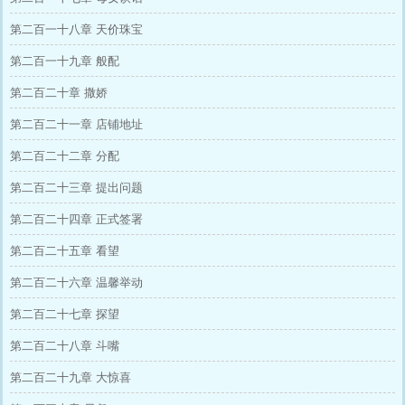
第二百一十八章 天价珠宝
第二百一十九章 般配
第二百二十章 撒娇
第二百二十一章 店铺地址
第二百二十二章 分配
第二百二十三章 提出问题
第二百二十四章 正式签署
第二百二十五章 看望
第二百二十六章 温馨举动
第二百二十七章 探望
第二百二十八章 斗嘴
第二百二十九章 大惊喜