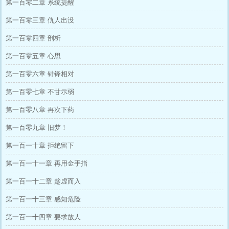
第一百零二章 系统提醒
第一百零三章 仇人出没
第一百零四章 剖析
第一百零五章 心思
第一百零六章 针锋相对
第一百零七章 不甘示弱
第一百零八章 再次下药
第一百零九章 旧梦！
第一百一十章 拒绝留下
第一百一十一章 再用金手指
第一百一十二章 趁虚而入
第一百一十三章 感知危险
第一百一十四章 要求放人