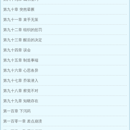
第九十章 突然晕厥
第九十一章 束手无策
第九十二章 组织的惩罚
第九十三章 醒后的决定
第九十四章 误会
第九十五章 制造事端
第九十六章 心思各异
第九十七章 乔装潜入
第九十八章 察觉不对
第九十九章 知晓存在
第一百章 下泻药
第一百零一章 差点崩溃