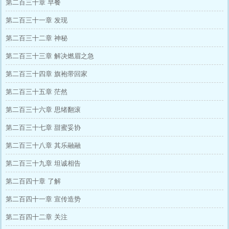
第二百三十章 早餐
第二百三十一章 发现
第二百三十二章 神秘
第二百三十三章 解决燃眉之急
第二百三十四章 旗袍带回家
第二百三十五章 茫然
第二百三十六章 思绪翻滚
第二百三十七章 甜蜜妥协
第二百三十八章 其乐融融
第二百三十九章 坦诚相告
第二百四十章 了解
第二百四十一章 宣传造势
第二百四十二章 关注