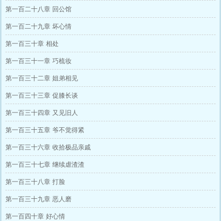
第一百二十八章 回公馆
第一百二十九章 坏心情
第一百三十章 相处
第一百三十一章 巧梳妆
第一百三十二章 姐弟相见
第一百三十三章 促膝长谈
第一百三十四章 又见旧人
第一百三十五章 爷不觉得紧
第一百三十六章 收拾极品亲戚
第一百三十七章 继续虐渣渣
第一百三十八章 打脸
第一百三十九章 恶人磨
第一百四十章 好心情