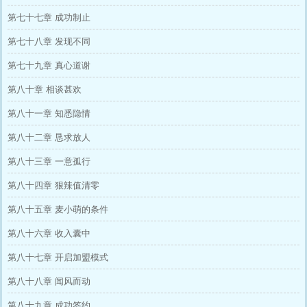
第七十七章 成功制止
第七十八章 发现不同
第七十九章 真心道谢
第八十章 相谈甚欢
第八十一章 知悉隐情
第八十二章 恳求放人
第八十三章 一意孤行
第八十四章 狠辣值清零
第八十五章 麦小萌的条件
第八十六章 收入囊中
第八十七章 开启加盟模式
第八十八章 闻风而动
第八十九章 成功签约