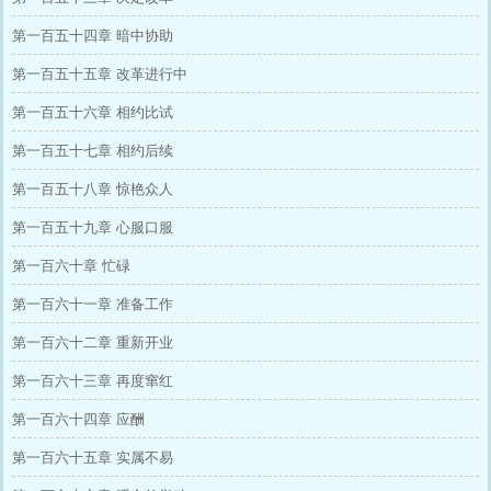
第一百五十四章 暗中协助
第一百五十五章 改革进行中
第一百五十六章 相约比试
第一百五十七章 相约后续
第一百五十八章 惊艳众人
第一百五十九章 心服口服
第一百六十章 忙碌
第一百六十一章 准备工作
第一百六十二章 重新开业
第一百六十三章 再度窜红
第一百六十四章 应酬
第一百六十五章 实属不易