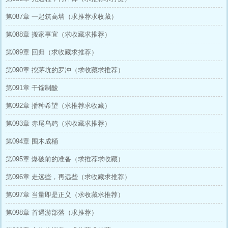
第087章 一起筑高墙（求推荐求收藏）
第088章 搬家事宜（求收藏求推荐）
第089章 回归（求收藏求推荐）
第090章 挖茅坑的罗冲（求收藏求推荐）
第091章 干馏制酸
第092章 播种希望（求推荐求收藏）
第093章 赤尾乌鸡（求收藏求推荐）
第094章 围木成桶
第095章 爆破前的准备（求推荐求收藏）
第096章 走远些，再远些（求收藏求推荐）
第097章 当量即是正义（求收藏求推荐）
第098章 首遇游部落（求推荐）