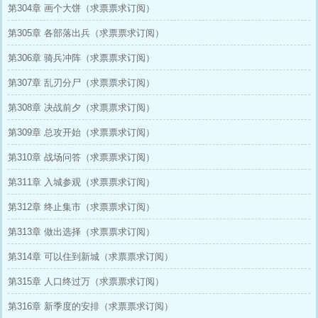
第304章 画个大饼（求票票求订阅）
第305章 各部落出兵（求票票求订阅）
第306章 骑兵冲阵（求票票求订阅）
第307章 乱刃分尸（求票票求订阅）
第308章 决战前夕（求票票求订阅）
第309章 总攻开始（求票票求订阅）
第310章 战场问答（求票票求订阅）
第311章 入城参观（求票票求订阅）
第312章 终止集市（求票票求订阅）
第313章 做出选择（求票票求订阅）
第314章 可以住到新城（求票票求订阅）
第315章 人口终过万（求票票求订阅）
第316章 新季度的安排（求票票求订阅）