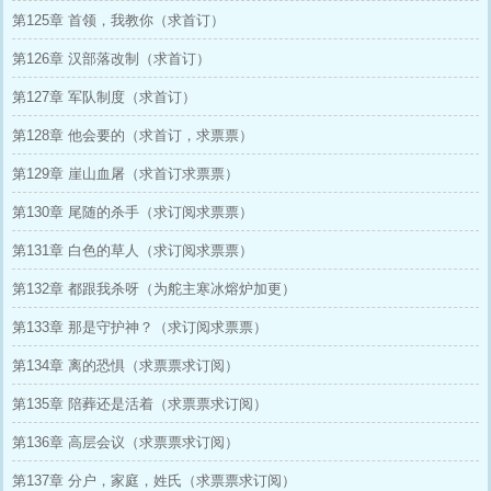
第125章 首领，我教你（求首订）
第126章 汉部落改制（求首订）
第127章 军队制度（求首订）
第128章 他会要的（求首订，求票票）
第129章 崖山血屠（求首订求票票）
第130章 尾随的杀手（求订阅求票票）
第131章 白色的草人（求订阅求票票）
第132章 都跟我杀呀（为舵主寒冰熔炉加更）
第133章 那是守护神？（求订阅求票票）
第134章 离的恐惧（求票票求订阅）
第135章 陪葬还是活着（求票票求订阅）
第136章 高层会议（求票票求订阅）
第137章 分户，家庭，姓氏（求票票求订阅）