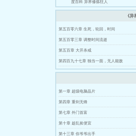
度百科
异界修炼狂人
《异
第五百零六章 生死，轮回，时间
第五百零三章 调整时间流逝
第五百章 大开杀戒
第四百九十七章 独当一面，无人能敌
第一章 超级电脑晶片
第四章 重剑无锋
第七章 外门首富
第十章 趁乱捡便宜
第十三章 你爷爷出手