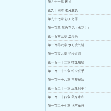
第九十一章 废掉
第九十四章 难分胜负
第九十七章 欲加之罪
第一百章 掌教召见（求花！）
第一百零三章 送丹药
第一百零六章 修习凌气斩
第一百零九章 半步道师
第一百一十二章 嗜血蝙蝠
第一百一十五章 答应联手
第一百一十八章 再获秘法
第一百二十一章 玉瓶到手！
第一百二十四章 藏身水底
第一百二十七章 祸不单行