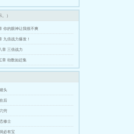
示。）
章 你的眼神让我很不爽
章 九倍战力爆发！
八章 三倍战力
五章 劫数如赶集
成猪头
雀在后
大穴窍
变态修士
有洞必有宝