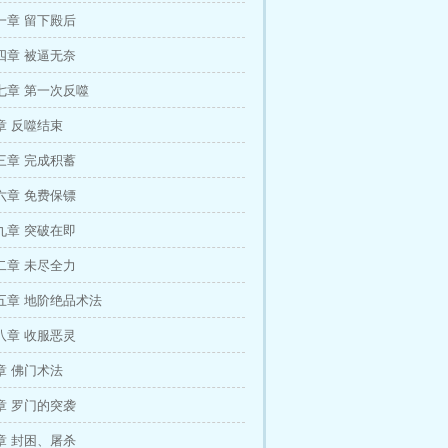
一章 留下殿后
四章 被逼无奈
七章 第一次反噬
章 反噬结束
三章 完成积蓄
六章 免费保镖
九章 突破在即
二章 未尽全力
五章 地阶绝品术法
八章 收服恶灵
章 佛门术法
章 罗门的突袭
章 封困、屠杀