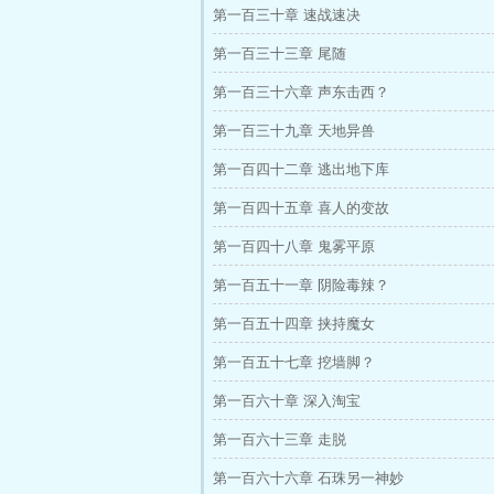
第一百三十章 速战速决
第一百三十三章 尾随
第一百三十六章 声东击西？
第一百三十九章 天地异兽
第一百四十二章 逃出地下库
第一百四十五章 喜人的变故
第一百四十八章 鬼雾平原
第一百五十一章 阴险毒辣？
第一百五十四章 挟持魔女
第一百五十七章 挖墙脚？
第一百六十章 深入淘宝
第一百六十三章 走脱
第一百六十六章 石珠另一神妙