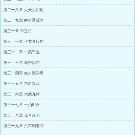
第二十八章 先天失明症
第二十九章 两针通脉术
第三十章 韩玉竹
第三十一章 伏龙食疗馆
第三十二章 一菜千金
第三十三章 栽赃陷害
第三十四章 实力派影帝
第三十五章 声名狼藉
第三十六章 太武九针
第三十七章 一拍即合
第三十八章 孤月冷刀
第三十九章 汽车制造商