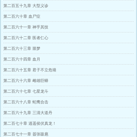
第二百五十九章 大型义诊
第二百六十章 血尸症
第二百六十一章 神乎其技
第二百六十二章 医者仁心
第二百六十三章 噩梦
第二百六十四章 血月
第二百六十五章 君子不立危墙
第二百六十六章 雌雄巨蟒
第二百六十七章 七星龙斗
第二百六十八章 蛇鹰合击
第二百六十九章 三清大道丹
第二百七十章 逍遥侯伏真龙！
第二百七十一章 嚣张跋扈