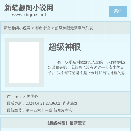
新笔趣阁小说网
菜单
www.xbqgxs.net
新笔趣阁小说网
>
都市小说
> 超级神眼最新章节列表
超级神眼
有一双眼睛叫做活死人之眼，从我得到这
双眼睛开始，我就再也没有过过一天安生的日
子。 我不知道这是不是上天对我当过神棍的惩
罚，总之我被卷进了一系列难以想象的...
作 者：为你伤心
最后更新：2024-04-21 23:36:01
直达底部
最新章节：第一百六十一章 新闻发布会
《超级神眼》最新章节