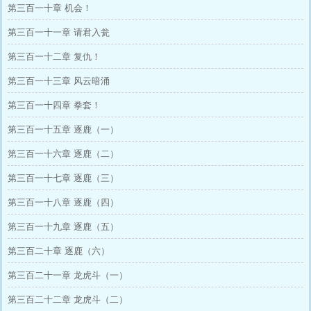
第三百一十章 机会！
第三百一十一章 请君入瓮
第三百一十二章 复仇！
第三百一十三章 风云暗涌
第三百一十四章 拳套！
第三百一十五章 逐鹿（一）
第三百一十六章 逐鹿（二）
第三百一十七章 逐鹿（三）
第三百一十八章 逐鹿（四）
第三百一十九章 逐鹿（五）
第三百二十章 逐鹿（六）
第三百二十一章 龙虎斗（一）
第三百二十二章 龙虎斗（二）