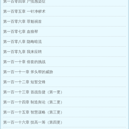
第一百零四章 尸虫感染症
第一百零五章 一针净秽术
第一百零六章 罪魁祸首
第一百零七章 血狼帮
第一百零八章 隐晦暗流
第一百零九章 我来应聘
第一百一十章 俗套的挑战
第一百一十一章 斧头帮的威胁
第一百一十二章 短暂交锋
第一百一十三章 首战告捷（第一更）
第一百一十四章 制造舆论（第二更）
第一百一十五章 智慧谋略（第三更）
第一百一十六章 技高一筹（第四更）