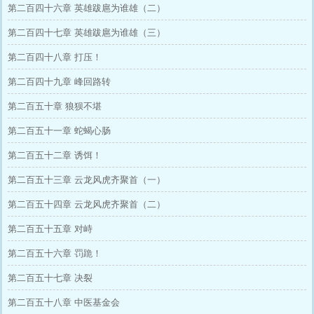
第二百四十六章 英雄跋扈为谁雄（二）
第二百四十七章 英雄跋扈为谁雄（三）
第二百四十八章 打压！
第二百四十九章 峰回路转
第二百五十章 狼狈不堪
第二百五十一章 蛇蝎心肠
第二百五十二章 诱饵！
第二百五十三章 云龙风虎齐聚首（一）
第二百五十四章 云龙风虎齐聚首（二）
第二百五十五章 对峙
第二百五十六章 罚跪！
第二百五十七章 决裂
第二百五十八章 中医基金会