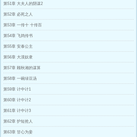
第51章 大夫人的阴谋2
第52章 必死之人
第53章 一传十 十传百
第54章 飞鸽传书
第55章 安泰公主
第56章 大漠奴隶
第57章 顾秋湘的谋算
第58章 一碗绿豆汤
第59章 计中计1
第60章 计中计2
第61章 计中计3
第62章 护短抢人
第63章 甘心为妾