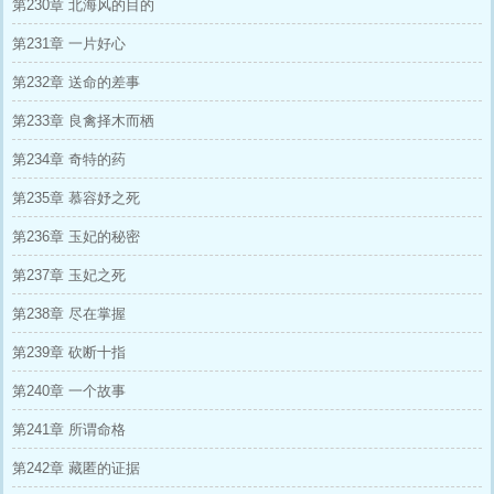
第230章 北海风的目的
第231章 一片好心
第232章 送命的差事
第233章 良禽择木而栖
第234章 奇特的药
第235章 慕容妤之死
第236章 玉妃的秘密
第237章 玉妃之死
第238章 尽在掌握
第239章 砍断十指
第240章 一个故事
第241章 所谓命格
第242章 藏匿的证据