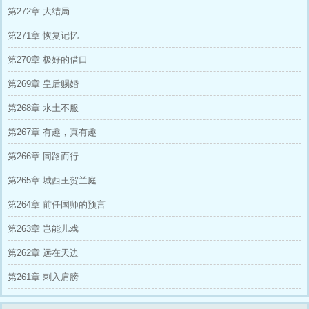
第272章 大结局
第271章 恢复记忆
第270章 极好的借口
第269章 皇后赐婚
第268章 水土不服
第267章 有趣，真有趣
第266章 同路而行
第265章 城西王贺兰庭
第264章 前任国师的预言
第263章 岂能儿戏
第262章 远在天边
第261章 刺入肩膀