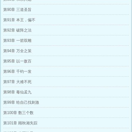
第90章 三道圣旨
第91章 本王，偏不
第92章 破阵之法
第93章 一箭双雕
第94章 万全之策
第95章 以一敌百
第96章 千钧一发
第97章 大难不死
第98章 毒仙孟九
第99章 给自己找刺激
第100章 数三个数
第101章 顾秋湘失踪