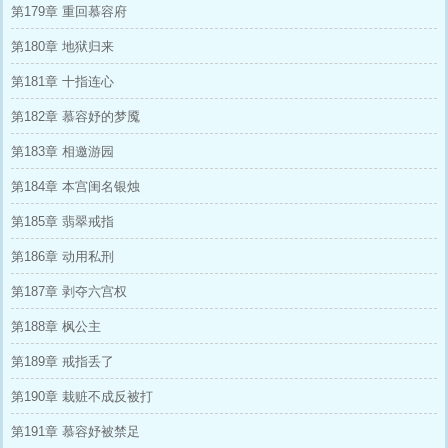
第179章 重回慕容府
第180章 地狱归来
第181章 十指连心
第182章 慕容妤的梦魇
第183章 相邀游园
第184章 本宫闺名银烛
第185章 翡翠戒指
第186章 动用私刑
第187章 剥夺六宫权
第188章 枫公主
第189章 戒指丢了
第190章 栽赃不成反被打
第191章 慕容妤被禁足