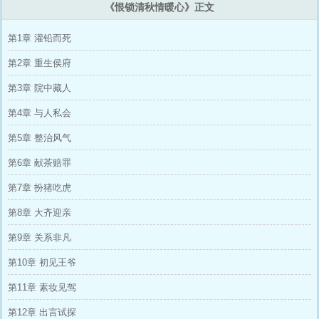
《恨锁清秋情暖心》正文
第1章 灌铅而死
第2章 重生侯府
第3章 院中藏人
第4章 与人私会
第5章 整治风气
第6章 献茶赔罪
第7章 扮猪吃虎
第8章 大齐迎亲
第9章 关系非凡
第10章 初见王爷
第11章 素妆见驾
第12章 出言试探