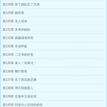
第128章 有了媳妇忘了兄弟
第129章 媚骨香
第130章 杀人偿命
第131章 未来的媳妇
第132章 疯癫撞墙而死
第133章 非友即敌
第134章 二王爷的好意
第135章 来人！传家法！
第136章 鞭打致死
第137章 丢了西瓜捡芝麻
第138章 用它招揽客人
第139章 仗着本王喜欢你
第140章 刘老夫人安排的刺杀