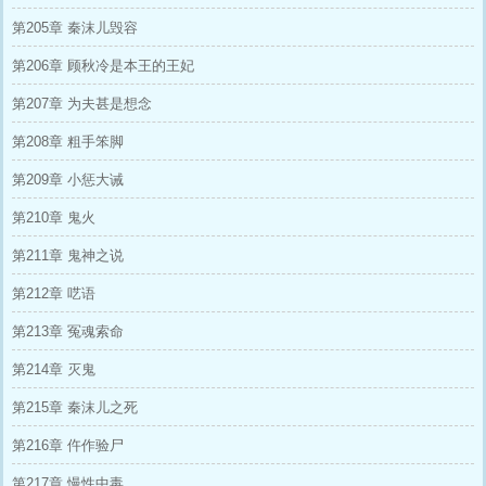
第205章 秦沫儿毁容
第206章 顾秋冷是本王的王妃
第207章 为夫甚是想念
第208章 粗手笨脚
第209章 小惩大诫
第210章 鬼火
第211章 鬼神之说
第212章 呓语
第213章 冤魂索命
第214章 灭鬼
第215章 秦沫儿之死
第216章 仵作验尸
第217章 慢性中毒