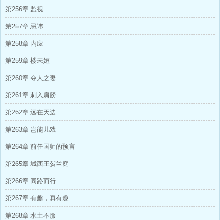
第256章 监视
第257章 忌讳
第258章 内应
第259章 楼未姮
第260章 夺人之妻
第261章 刺入肩膀
第262章 远在天边
第263章 岂能儿戏
第264章 前任国师的预言
第265章 城西王贺兰庭
第266章 同路而行
第267章 有趣，真有趣
第268章 水土不服