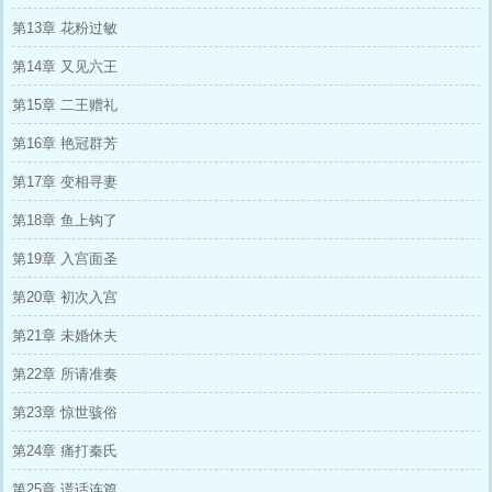
第13章 花粉过敏
第14章 又见六王
第15章 二王赠礼
第16章 艳冠群芳
第17章 变相寻妻
第18章 鱼上钩了
第19章 入宫面圣
第20章 初次入宫
第21章 未婚休夫
第22章 所请准奏
第23章 惊世骇俗
第24章 痛打秦氏
第25章 谎话连篇