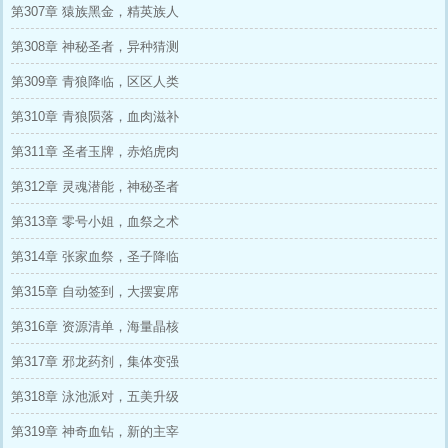
第307章 猿族黑金，精英族人
第308章 神秘圣者，异种猜测
第309章 青狼降临，区区人类
第310章 青狼陨落，血肉滋补
第311章 圣者玉牌，赤焰虎肉
第312章 灵魂潜能，神秘圣者
第313章 零号小姐，血祭之术
第314章 张家血祭，圣子降临
第315章 自动签到，大摆宴席
第316章 资源清单，海量晶核
第317章 邪龙药剂，集体变强
第318章 泳池派对，五美升级
第319章 神奇血钻，新的主宰