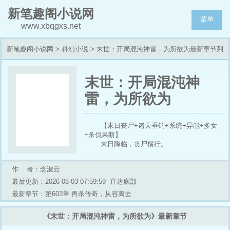
新笔趣阁小说网
菜单
www.xbqgxs.net
新笔趣阁小说网
>
科幻小说
> 末世：开局混沌神雷，为所欲为最新章节列
表
末世：开局混沌神
雷，为所欲为
【末日丧尸+诸天垂钓+系统+异能+多女
+杀伐果断】
末日降临，丧尸横行。
叶枫重生归来，绑定系统，垂钓诸天！
【恭喜宿主垂钓成功，获得神话级异能：
作 者：念淑云
混沌神雷！ 】
【恭喜宿主垂钓成功，获得传说级技能：
最后更新：2026-08-03 07:59:59
直达底部
储物空间！】
最新章节：第603章 再杀传奇，从容离去
……
从此，叶枫技能无限、战力爆表、狂收物
《末世：开局混沌神雷，为所欲为》最新章节
资、女神入怀，吊打一切不服……
再回首，叶枫已然横推末世，女神满怀。