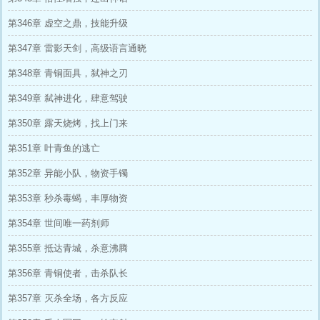
第346章 虚空之鼎，技能升级
第347章 雷影天剑，高级语言通晓
第348章 青铜面具，弑神之刃
第349章 弑神进化，肆意驾驶
第350章 露天烧烤，找上门来
第351章 叶青鱼的逃亡
第352章 异能小队，物资手镯
第353章 秒杀毒蝎，丰厚物资
第354章 世间唯一药剂师
第355章 抵达青城，杀意沸腾
第356章 青铜使者，击杀队长
第357章 灭杀全场，各方反应