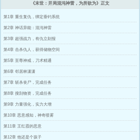
《末世：开局混沌神雷，为所欲为》正文
第1章 重生复仇，绑定垂钓系统
第2章 神话异能：混沌神雷
第3章 超强战力，有仇立刻报
第4章 击杀仇人，获得储物空间
第5章 至尊神戒，刀术精通
第6章 邻居林潇潇
第7章 斩杀丧尸，完成任务
第8章 搜刮物资，完成任务
第9章 力量强化，实力大增
第10章 恶意感知，神奇喷雾
第11章 王红霞的恶意
第12章 他还是个孩子