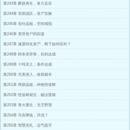
第243章 断肢再生，各方反应
第244章 东部战区，丧尸实验
第245章 划分晶核，空间戒指
第246章 变异丧尸的踪迹
第247章 速度特化丧尸，阁下如何应对？
第248章 秒杀变异兽，目的达成
第249章 十吨灵土，条件达成
第250章 完美潜入，收获颇丰
第251章 再获晶核，种植悟道树
第252章 悟道树诞生，秘法晋级
第253章 青火重生，无尽野望
第254章 马良降临，共伐？
第255章 智慧洗礼，运气提升