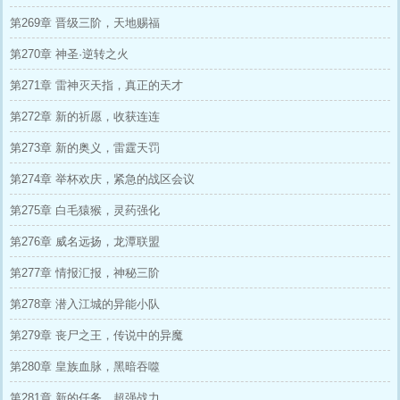
第269章 晋级三阶，天地赐福
第270章 神圣·逆转之火
第271章 雷神灭天指，真正的天才
第272章 新的祈愿，收获连连
第273章 新的奥义，雷霆天罚
第274章 举杯欢庆，紧急的战区会议
第275章 白毛猿猴，灵药强化
第276章 威名远扬，龙潭联盟
第277章 情报汇报，神秘三阶
第278章 潜入江城的异能小队
第279章 丧尸之王，传说中的异魔
第280章 皇族血脉，黑暗吞噬
第281章 新的任务，超强战力