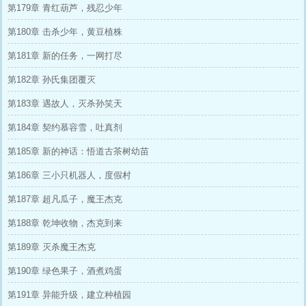
第179章 青红葫芦，残忍少年
第180章 击杀少年，黄豆植株
第181章 新的任务，一网打尽
第182章 孙氏集团覆灭
第183章 遇故人，灭杀孙笑天
第184章 契约慕容雪，吐真剂
第185章 新的神话：悟道古茶树幼苗
第186章 三小只机器人，度假村
第187章 超凡瓜子，魔王杰克
第188章 乾坤收物，杰克到来
第189章 灭杀魔王杰克
第190章 绿色果子，酒煮鸡蛋
第191章 异能升级，建立种植园