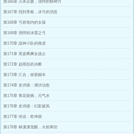
第166章 灭杀众敌，强悍的精神力
第167章 找到李栋，冰弓的消息
第168章 弓箭馆内的女孩
第169章 强悍的冰霜之弓
第170章 战神小队的推进
第171章 英姿飒爽女战士
第172章 赵雨彤的决断
第173章 汇合，收获颇丰
第174章 史诗级：潮汐治愈
第175章 青花瓷碗，元气水
第176章 史诗级：幻影披风
第177章 传说：乾坤袋
第178章 林潇潇觉醒，火焰掌控