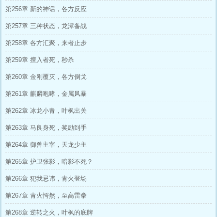
第256章 新的神话，各方反应
第257章 三种状态，龙潭备战
第258章 各方汇聚，来者止步
第259章 擅入者死，秒杀
第260章 金刚覆灭，各方倒戈
第261章 麒麟咆哮，金属风暴
第262章 冰龙小青，叶枫出关
第263章 马良身死，奖励到手
第264章 御兽主宰，天龙少主
第265章 护卫张影，暗影不死？
第266章 犯我忌讳，青火登场
第267章 青火愕然，至高雷拳
第268章 逆转之火，叶枫的底牌