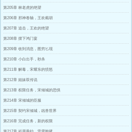
第205章 林老虎的绝望
第206章 邪神卷轴，王欢截胡
第207章 追击，王欢的绝望
第208章 摆下鸿门宴
第209章 收到消息，图穷匕现
第210章 小白出手，秒杀
第211章 解毒，宋耀东的愤怒
第212章 姐妹双传说
第213章 权限任务，宋倾城的恐惧
第214章 宋倾城的臣服
第215章 契约宋倾城，凶兽世界
第216章 完成任务，新的权限
第217章 祈愿垂钓，雷霆咆哮