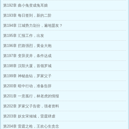
第192章 曲小兔变成兔耳娘
第193章 每日签到，新的二阶
第194章 江城势力划分，遍地盟友？
第195章 汇报工作，出发
第196章 拦路强烈，黄金大炮
第197章 变异灵井，条件达成
第198章 汉阳大厦，首领罗城
第199章 神秘血钻，罗家父子
第200章 暗中行动，准备告辞
第201章 一意孤行，林老虎的情报
第202章 罗家父子告密，强者资料
第203章 妖女宋倾城，雷霆肆虐
第204章 雷霆之枪，王欢心生贪念