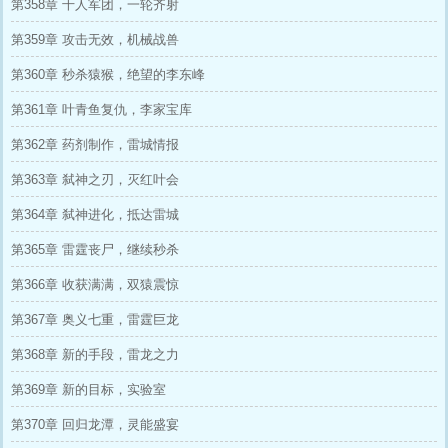
第358章 千人军团，一轮齐射
第359章 攻击无效，机械战兽
第360章 秒杀猿猴，绝望的李东峰
第361章 叶青鱼复仇，李家宝库
第362章 药剂制作，雷城情报
第363章 弑神之刃，灭红叶会
第364章 弑神进化，抵达雷城
第365章 雷霆丧尸，继续秒杀
第366章 收获满满，双猿震惊
第367章 奥义七重，雷霆巨龙
第368章 新的手段，雷龙之力
第369章 新的目标，实验室
第370章 回归龙潭，灵能盛宴