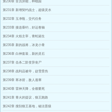
第230章 全员异能，种植园
第231章 新增契约战士，超级灵水
第232章 玉净瓶，交代任务
第233章 接连垂钓，好运卷轴
第234章 火焰主宰，青蛇诞生
第235章 新的战将，冰龙小青
第236章 白神套装，新的灵石
第237章 击杀二阶变异丧尸
第238章 战利品被夺，赵雪受伤
第239章 寒冰箭，敌人逃窜
第240章 雷神天降，全都要死
第241章 青火的提议，狼王跑路
第242章 搜刮狼王基地，秘法晋级