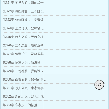
第371章 变异灰狼，新的战士
第372章 调整结界，三个阶段
第373章 修炼狂欢，二美晋级
第374章 全员传说，登神笔记
第375章 超凡之路，天魂之境
第376章 三个忠告，继续垂钓
第377章 银鬃护卫，灵粹圣典
第378章 悟道之果，新海城
第379章 三份礼物，拦路设卡
第380章 白银面具，嚣张的赵天
顶部
第381章 杀人立威，李家管事
第382章 新的组织，赵天之死
第383章 宋家少主的招揽