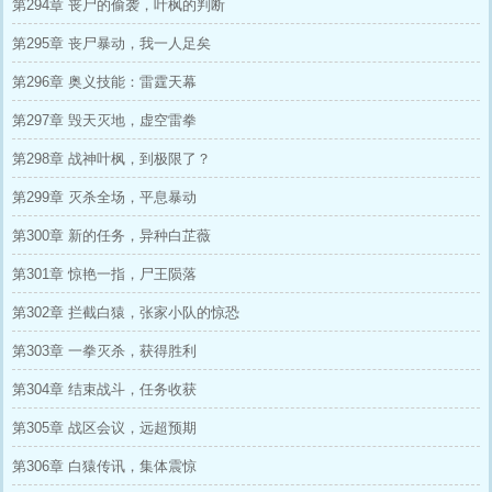
第294章 丧尸的偷袭，叶枫的判断
第295章 丧尸暴动，我一人足矣
第296章 奥义技能：雷霆天幕
第297章 毁天灭地，虚空雷拳
第298章 战神叶枫，到极限了？
第299章 灭杀全场，平息暴动
第300章 新的任务，异种白芷薇
第301章 惊艳一指，尸王陨落
第302章 拦截白猿，张家小队的惊恐
第303章 一拳灭杀，获得胜利
第304章 结束战斗，任务收获
第305章 战区会议，远超预期
第306章 白猿传讯，集体震惊