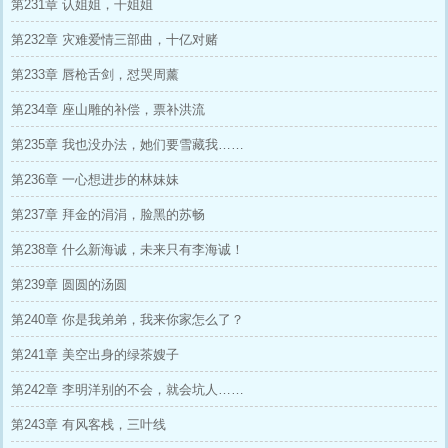
第231章 认姐姐，干姐姐
第232章 灾难爱情三部曲，十亿对赌
第233章 唇枪舌剑，怼哭周薰
第234章 座山雕的补偿，票补洪流
第235章 我也没办法，她们要雪藏我……
第236章 一心想进步的林妹妹
第237章 拜金的涓涓，脸黑的苏畅
第238章 什么新海诚，未来只有李海诚！
第239章 圆圆的汤圆
第240章 你是我弟弟，我来你家怎么了？
第241章 美空出身的绿茶嫂子
第242章 李明洋别的不会，就会坑人……
第243章 有风客栈，三叶线