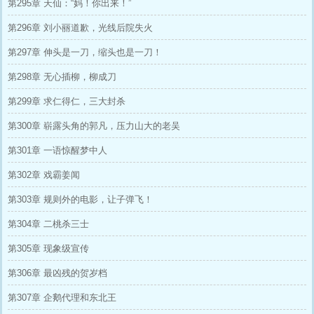
第295章 天仙：“妈！你出来！”
第296章 刘小丽道歉，光线后院失火
第297章 伸头是一刀，缩头也是一刀！
第298章 无心插柳，柳成刀
第299章 求仁得仁，三大封杀
第300章 崭露头角的郭凡，压力山大的老吴
第301章 一语惊醒梦中人
第302章 戏霸姜闻
第303章 规则外的电影，让子弹飞！
第304章 二桃杀三士
第305章 现象级宣传
第306章 最凶残的贺岁档
第307章 企鹅代理和东北王