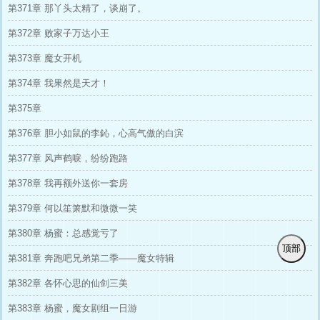
第371章 那丫头太精了，谈崩了。
第372章 败家子万达小王
第373章 魔女开机
第374章 我果然是天才！
第375章
第376章 胆小如鼠的李鈊，心高气傲的白滨
第377章 风声鹤唳，纷纷跑路
第378章 我再额外送你一套房
第379章 何以笙箫默和微微一笑
第380章 杨蜜：总感觉亏了
顶部
第381章 奔跑吧兄弟第二季——魔女特辑
第382章 各怀心思的仙剑三美
第383章 杨蜜，魔女剧组一日游