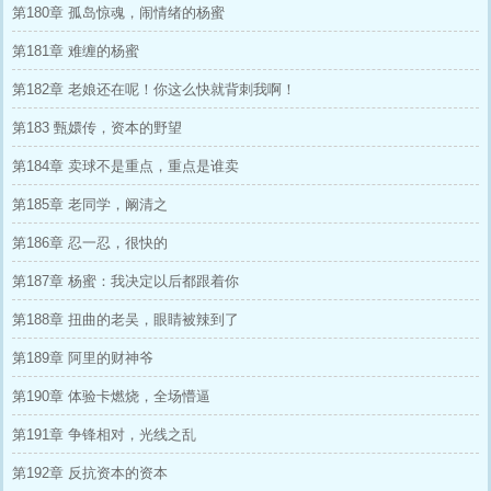
第180章 孤岛惊魂，闹情绪的杨蜜
第181章 难缠的杨蜜
第182章 老娘还在呢！你这么快就背刺我啊！
第183 甄嬛传，资本的野望
第184章 卖球不是重点，重点是谁卖
第185章 老同学，阚清之
第186章 忍一忍，很快的
第187章 杨蜜：我决定以后都跟着你
第188章 扭曲的老吴，眼睛被辣到了
第189章 阿里的财神爷
第190章 体验卡燃烧，全场懵逼
第191章 争锋相对，光线之乱
第192章 反抗资本的资本