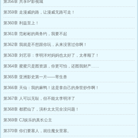
第356章 共享IP影视城
第359章 走漫威的路，让漫威无路可走！
第360章 利益至上！
第361章 范彬彬的商务约，我要不起
第362章 我就是不想跟你玩，从来没害过你啊！
第363章 刘艺菲：李明洋对妈妈也太好了，太孝顺了！
第364章 蜜蜜只是图资源，你更可怕，还图我财产……
第365章 亚洲影史第一片——寄生兽
第366章 天仙：我的麻鸭！这是拿自己的身世炒作啊！
第367章 人可以无耻，但不能太李明洋了
第368章 都肥仙了，演朴太太完全没问题！
第369章 CJ娱乐的真长公主
第370章 你们要塞人，就往魔女里塞。