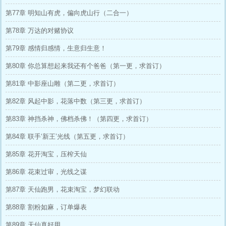
第77章 明知山有虎，偏向虎山行（二合一）
第78章 万达的对赌协议
第79章 感情归感情，生意归生意！
第80章 你总算想起来我还有个爸爸（第一更，求首订）
第81章 中影座山雕（第二更，求首订）
第82章 风起中影，花落中数（第三更，求首订）
第83章 神挡杀神，佛档杀佛！（第四更，求首订）
第84章 联手‘新王’光线（第五更，求首订）
第85章 花开淘宝，压榨天仙
第86章 花束过审，光线之谋
第87章 天仙跑男，花束淘宝，梦幻联动
第88章 割粉如麻，订单爆表
第89章 天仙真好用