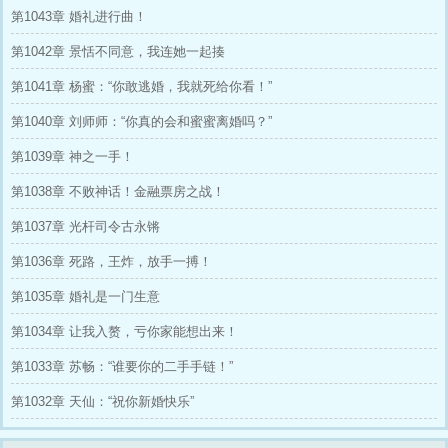
第1043章 婚礼进行曲！
第1042章 景恬不同意，我连她一起揍
第1041章 杨蜜：“你敢逃婚，我就死给你看！”
第1040章 刘师师：“你真的会和蜜蜜离婚吗？”
第1039章 神之一手！
第1038章 不败神话！金融票房之战！
第1037章 光杆司令古永锵
第1036章 死路，王炸，放手一搏！
第1035章 婚礼是一门生意
第1034章 让我入赘，亏你家能想出来！
第1033章 苏畅：“谁要你的二手手链！”
第1032章 天仙：“祝你新婚快乐”