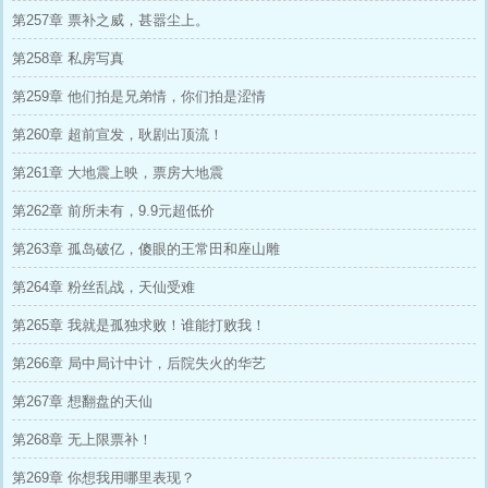
第257章 票补之威，甚嚣尘上。
第258章 私房写真
第259章 他们拍是兄弟情，你们拍是涩情
第260章 超前宣发，耿剧出顶流！
第261章 大地震上映，票房大地震
第262章 前所未有，9.9元超低价
第263章 孤岛破亿，傻眼的王常田和座山雕
第264章 粉丝乱战，天仙受难
第265章 我就是孤独求败！谁能打败我！
第266章 局中局计中计，后院失火的华艺
第267章 想翻盘的天仙
第268章 无上限票补！
第269章 你想我用哪里表现？