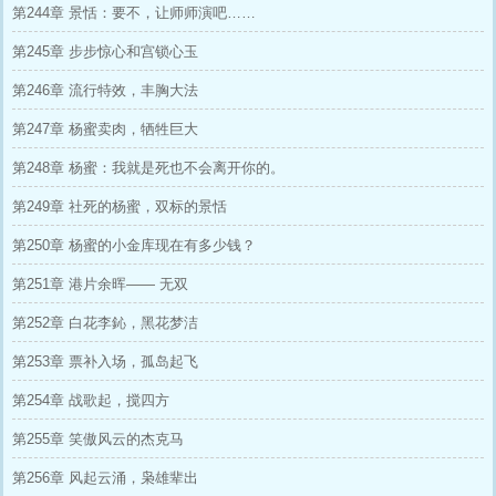
第244章 景恬：要不，让师师演吧……
第245章 步步惊心和宫锁心玉
第246章 流行特效，丰胸大法
第247章 杨蜜卖肉，牺牲巨大
第248章 杨蜜：我就是死也不会离开你的。
第249章 社死的杨蜜，双标的景恬
第250章 杨蜜的小金库现在有多少钱？
第251章 港片余晖—— 无双
第252章 白花李鈊，黑花梦洁
第253章 票补入场，孤岛起飞
第254章 战歌起，搅四方
第255章 笑傲风云的杰克马
第256章 风起云涌，枭雄辈出