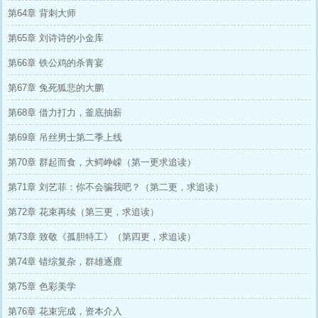
第64章 背刺大师
第65章 刘诗诗的小金库
第66章 铁公鸡的杀青宴
第67章 兔死狐悲的大鹏
第68章 借力打力，釜底抽薪
第69章 吊丝男士第二季上线
第70章 群起而食，大鳄峥嵘（第一更求追读）
第71章 刘艺菲：你不会骗我吧？（第二更，求追读）
第72章 花束再续（第三更，求追读）
第73章 致敬《孤胆特工》（第四更，求追读）
第74章 错综复杂，群雄逐鹿
第75章 色彩美学
第76章 花束完成，资本介入