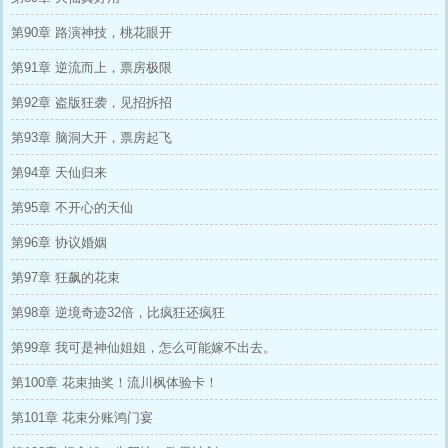
第90章 路演神技，桃花眼开
第91章 逆流而上，票房极限
第92章 盗版狂袭，见招拆招
第93章 脑洞大开，票房起飞
第94章 天仙归来
第95章 不开心的天仙
第96章 协议婚姻
第97章 狂飙的花束
第98章 逆境奇迹32倍，比疯狂还疯狂
第99章 我可是神仙姐姐，怎么可能嫁不出去。
第100章 花束抽奖！流川枫体验卡！
第101章 花束分账鸿门宴