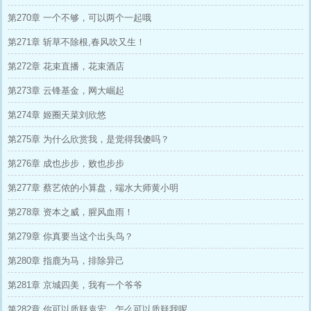
第270章 一个不够，可以两个一起哦
第271章 斩草不除根,春风吹又生！
第272章 花束直播，花束酒店
第273章 云锋基金，网大崛起
第274章 姬圈天菜刘欣悠
第275章 为什么欣赏我，是觉得我傻吗？
第276章 成也步步，败也步步
第277章 蔡艺侬的小算盘，端水大师黄小明
第278章 资本之威，腥风血雨！
第279章 你真要当这个出头鸟？
第280章 指鹿为马，排除异己
第281章 京城四美，我有一个爷爷
第282章 你可以质疑袁宏，怎么可以质疑我呢