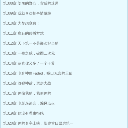
第308章 姜闻的野心，背后的迷局
第309章 我就喜欢把事情做绝
第310章 为梦想窒息！
第311章 疯狂的传播方式
第312章 天下第一不是那么好当的
第313章 一拳之威，破圈二次元
第314章 恭喜你又多了一个干爹
第315章 电音神曲Faded，哑口无言的天仙
第316章 收视神话，票房大战
第317章 你偷我的，我偷你的
第318章 电影座谈会，煽风点火
第319章 他没有理由拒绝
第320章 你的名字上映，影史首日票房第一