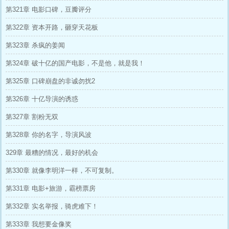
第321章 电影口碑，豆瓣评分
第322章 资本开路，砸穿天花板
第323章 杀疯的姜闻
第324章 破十亿的国产电影，不是他，就是我！
第325章 口碑崩盘的非诚勿扰2
第326章 十亿导演的诱惑
第327章 割粉无双
第328章 你的名字，导演风波
329章 最糟的情况，最好的机会
第330章 就像李明洋一样，不可复制。
第331章 电影+旅游，霸榜票房
第332章 实名举报，骑虎难下！
第333章 我想要金像奖