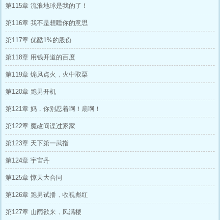
第115章 流浪地球是我的了！
第116章 我不是想睡你的意思
第117章 优酷1%的股份
第118章 用钱开道的百度
第119章 煽风点火，火中取栗
第120章 跑男开机
第121章 妈，你别忍着啊！扇啊！
第122章 魔改间谍过家家
第123章 天下第一武指
第124章 宇宙丹
第125章 惊天大合同
第126章 跑男试播，收视彪红
第127章 山雨欲来，风满楼