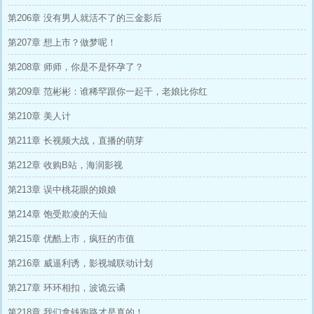
第206章 没有男人就活不了的三金影后
第207章 想上市？做梦呢！
第208章 师师，你是不是怀孕了？
第209章 范彬彬：谁稀罕跟你一起干，老娘比你红
第210章 美人计
第211章 长视频大战，直播的萌芽
第212章 收购B站，海润影视
第213章 误中桃花眼的娘娘
第214章 饱受欺凌的天仙
第215章 优酷上市，疯狂的市值
第216章 威逼利诱，影视城联动计划
第217章 环环相扣，波诡云谲
第218章 我们拿钱跑路才是真的！