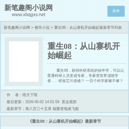
新笔趣阁小说网
菜单
www.xbqgxs.net
新笔趣阁小说网
>
都市小说
> 重生08：从山寨机开始崛起最新章节列表
重生08：从山寨机开
始崛起
重生08，获得科研系统的徐申学，可以让
普通科研人员变成专家，专家变世界顶级学
者……研发芯片很难？ 一百个科学家够不够？
不够再来一千个！研发光刻机很难？一万个科学
家够不够，不够再来十万。 比人才，我徐申学
作 者：雨天下雨
就没怕过谁！——————书名简介无力，请直
接看正文，老作者新书，相信不会让你失望的。
最后更新：2026-05-02 14:01:59
直达底部
最新章节：第八百三十五章 核聚变电推飞船
《重生08：从山寨机开始崛起》最新章节