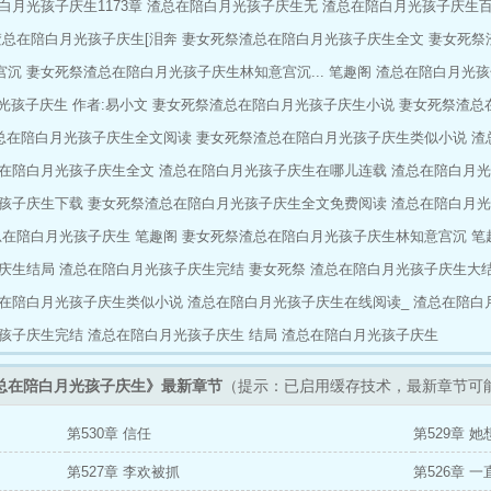
白月光孩子庆生1173章
渣总在陪白月光孩子庆生无
渣总在陪白月光孩子庆生
渣总在陪白月光孩子庆生[泪奔
妻女死祭渣总在陪白月光孩子庆生全文
妻女死祭
宫沉
妻女死祭渣总在陪白月光孩子庆生林知意宫沉... 笔趣阁
渣总在陪白月光孩
光孩子庆生 作者:易小文
妻女死祭渣总在陪白月光孩子庆生小说
妻女死祭渣总
总在陪白月光孩子庆生全文阅读
妻女死祭渣总在陪白月光孩子庆生类似小说
渣
在陪白月光孩子庆生全文
渣总在陪白月光孩子庆生在哪儿连载
渣总在陪白月光
孩子庆生下载
妻女死祭渣总在陪白月光孩子庆生全文免费阅读
渣总在陪白月光
总在陪白月光孩子庆生 笔趣阁
妻女死祭渣总在陪白月光孩子庆生林知意宫沉 笔
庆生结局
渣总在陪白月光孩子庆生完结
妻女死祭
渣总在陪白月光孩子庆生大
在陪白月光孩子庆生类似小说
渣总在陪白月光孩子庆生在线阅读_
渣总在陪白月
孩子庆生完结
渣总在陪白月光孩子庆生 结局
渣总在陪白月光孩子庆生
总在陪白月光孩子庆生》最新章节
（提示：已启用缓存技术，最新章节可
第530章 信任
第529章 
第527章 李欢被抓
第526章 