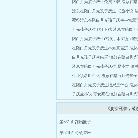
陪白月光孩子庆生免费下载
渣总在陪
渣总在陪白月光孩子庆生 书旗小说
死祭渣总在陪白月光孩子庆生林知意
月光孩子庆生TXT下载
渣总在陪白月
陪白月光孩子庆生(宫沉、林知意)
渣
在陪白月光孩子庆生林知意宫沉
渣总
白月光孩子庆生结局
渣总在陪白月光
渣总在陪白月光孩子庆生 易小文
渣
生小说名叫什么
渣总在陪白月光孩子
在陪白月光孩子庆生结局是什么
渣总
子庆生小说
妻女死祭渣总在陪白月光
《妻女死祭，渣
第531章 踢出圈子
第528章 你会答应