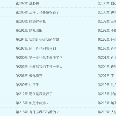
第182章 没必要
第183章 
第185章 三爷，你要做爸爸了
第186章 
第188章 结婚伴手礼
第189章 
第191章 婚礼照旧
第192章 
第194章 我想让你做我的伴娘
第195章 
第197章 她，你也别想得到
第198章 
第200章 第一次让你不舒服了？
第201章 
第203章 小叔和我们不是一类人
第204章 
第206章 带你离开
第207章 
第209章 红房子
第210章 
第212章 记住是我就行了
第213章 
第215章 你是小婶婶？
第216章 她
第218章 有什么我不能看的？
第219章 