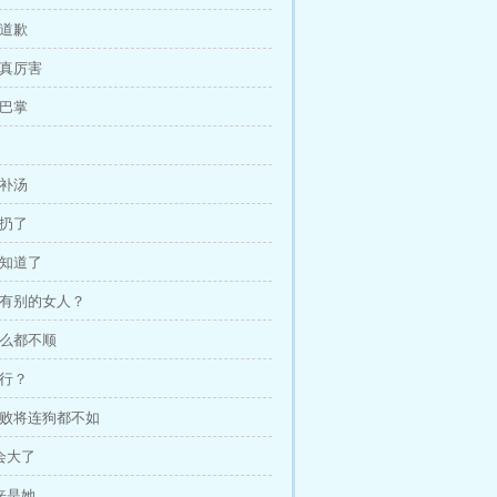
她道歉
意真厉害
扇巴掌
喝补汤
就扔了
就知道了
还有别的女人？
什么都不顺
不行？
下败将连狗都不如
误会大了
原来是她