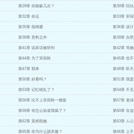
第29章 你能躲几次？
第30章 玩
第32章 命运
第33章 宋
第35章 假闺蜜
第36章 设
第38章 意料之外
第39章 合照
第41章 说坏话被听到
第42章 等
第44章 为了宋宛秋
第45章 也
第47章 我来
第48章 听
第50章 好看吗？
第51章 我
第53章 记忆错乱了？
第54章 不
第56章 比不上宋宛秋一顿饭
第57章 老
第59章 你怎么知道我疯了？
第60章 在
第62章 居然咬她
第63章 人
第65章 你为什么脱衣服？
第66章 上