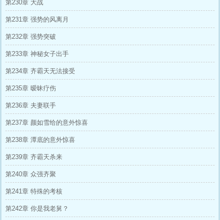
第230章 大战
第231章 强势的风离月
第232章 强势突破
第233章 神秘女子出手
第234章 齐霸天无法接受
第235章 暧昧疗伤
第236章 夫妻联手
第237章 颜如雪给的意外惊喜
第238章 潭底的意外惊喜
第239章 齐霸天杀来
第240章 众强齐聚
第241章 特殊的考核
第242章 你是我老舅？