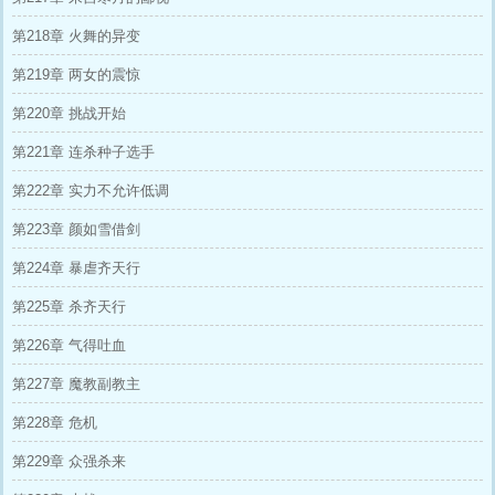
第218章 火舞的异变
第219章 两女的震惊
第220章 挑战开始
第221章 连杀种子选手
第222章 实力不允许低调
第223章 颜如雪借剑
第224章 暴虐齐天行
第225章 杀齐天行
第226章 气得吐血
第227章 魔教副教主
第228章 危机
第229章 众强杀来