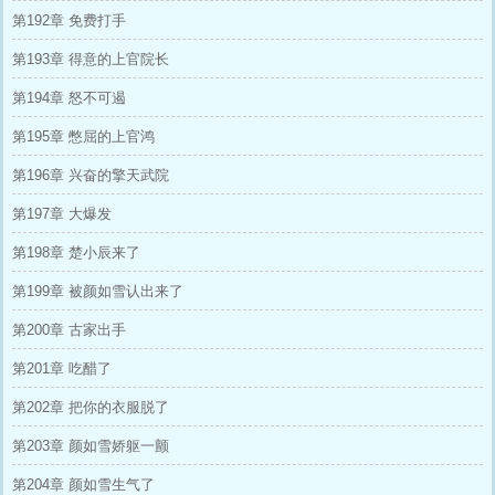
第192章 免费打手
第193章 得意的上官院长
第194章 怒不可遏
第195章 憋屈的上官鸿
第196章 兴奋的擎天武院
第197章 大爆发
第198章 楚小辰来了
第199章 被颜如雪认出来了
第200章 古家出手
第201章 吃醋了
第202章 把你的衣服脱了
第203章 颜如雪娇躯一颤
第204章 颜如雪生气了