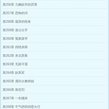
第256章 九幽奴符的厉害
第257章 恐怖的河
第258章 诡异的怪鱼
第259章 凌云出手
第260章 冤家路窄
第261章 四绝杀阵
第262章 杀北冥夜
第263章 无路可退
第264章 妖凤军
第265章 遇到火舞师姐
第266章 南宫烈
第267章 一剑捅杀
第268章 牛气哄哄的喷火仔