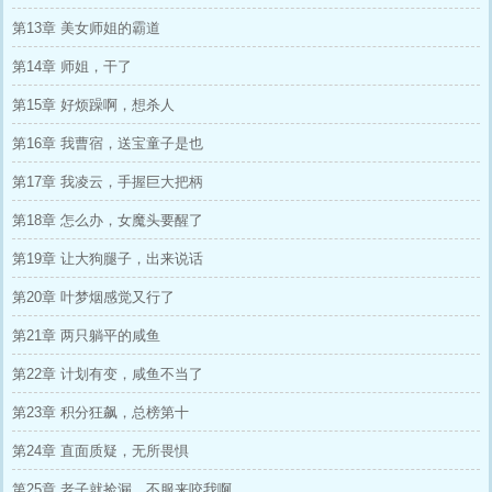
第13章 美女师姐的霸道
第14章 师姐，干了
第15章 好烦躁啊，想杀人
第16章 我曹宿，送宝童子是也
第17章 我凌云，手握巨大把柄
第18章 怎么办，女魔头要醒了
第19章 让大狗腿子，出来说话
第20章 叶梦烟感觉又行了
第21章 两只躺平的咸鱼
第22章 计划有变，咸鱼不当了
第23章 积分狂飙，总榜第十
第24章 直面质疑，无所畏惧
第25章 老子就捡漏，不服来咬我啊