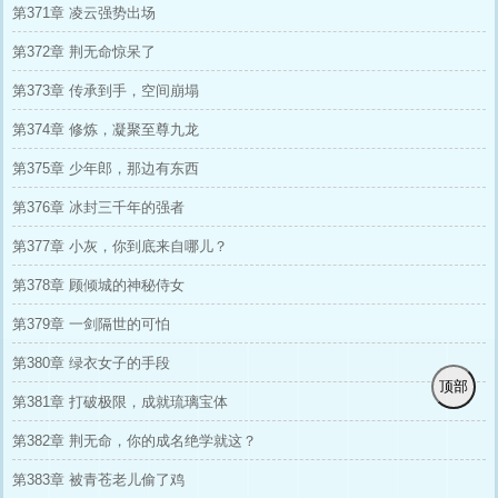
第371章 凌云强势出场
第372章 荆无命惊呆了
第373章 传承到手，空间崩塌
第374章 修炼，凝聚至尊九龙
第375章 少年郎，那边有东西
第376章 冰封三千年的强者
第377章 小灰，你到底来自哪儿？
第378章 顾倾城的神秘侍女
第379章 一剑隔世的可怕
第380章 绿衣女子的手段
顶部
第381章 打破极限，成就琉璃宝体
第382章 荆无命，你的成名绝学就这？
第383章 被青苍老儿偷了鸡