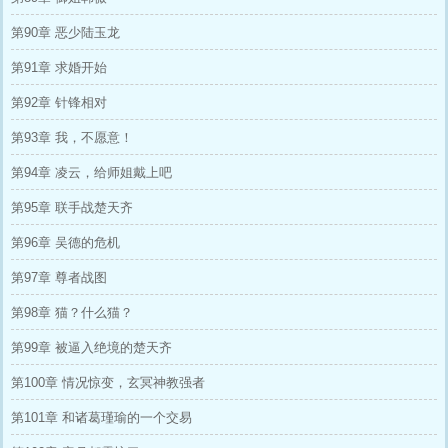
第90章 恶少陆玉龙
第91章 求婚开始
第92章 针锋相对
第93章 我，不愿意！
第94章 凌云，给师姐戴上吧
第95章 联手战楚天齐
第96章 吴德的危机
第97章 尊者战图
第98章 猫？什么猫？
第99章 被逼入绝境的楚天齐
第100章 情况惊变，玄冥神教强者
第101章 和诸葛瑾瑜的一个交易