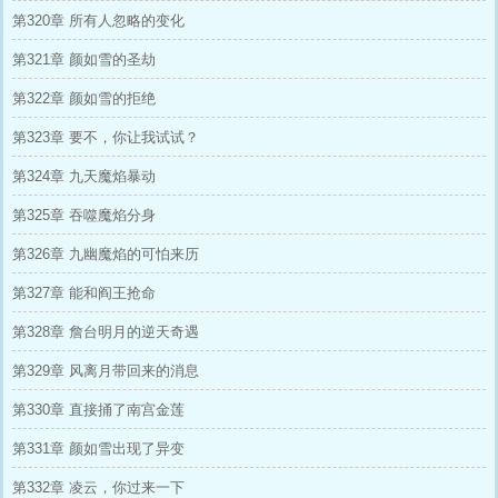
第320章 所有人忽略的变化
第321章 颜如雪的圣劫
第322章 颜如雪的拒绝
第323章 要不，你让我试试？
第324章 九天魔焰暴动
第325章 吞噬魔焰分身
第326章 九幽魔焰的可怕来历
第327章 能和阎王抢命
第328章 詹台明月的逆天奇遇
第329章 风离月带回来的消息
第330章 直接捅了南宫金莲
第331章 颜如雪出现了异变
第332章 凌云，你过来一下