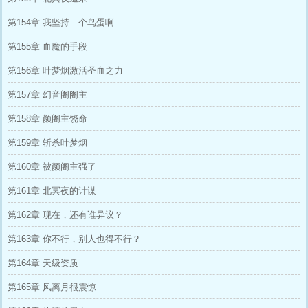
第154章 我坚持…个鸟蛋啊
第155章 血魔的手段
第156章 叶梦烟激活圣血之力
第157章 幻音阁阁主
第158章 颜阁主饶命
第159章 斩杀叶梦烟
第160章 被颜阁主强了
第161章 北冥夜的计谋
第162章 现在，还有谁异议？
第163章 你不行，别人也得不行？
第164章 天级资质
第165章 风离月很震惊