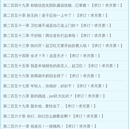
票！】
第二百四十九章 初级信息化部队建设技能...已掌握！【求订！求月票！】
第二百五十章 姓王的！老子忍你一上午了！【求订！求月票！】
第二百五十一章 卫红难不成是自己送上门的？【求订！求月票！】
第二百五十二章 不好啦！两位首长打起来啦！【求订！求月票！】
第二百五十三章 快闪开！赵卫红又要开始折磨人啦！【求订！求月票！】
第二百五十四章 全才？不！这是天才！【求订！求月票！】
第二百五十五章 我是本场报告的发言人，赵卫红！【求订！求月票！】
第二百五十六章 拎两箱牛奶回去得了！【求订！求月票！】
第二百五十七章 年轻人，你很好，好好干！【求订！求月票！】
第二百五十八章 新的挑战，jun区大比武？【求订！求月票！】
第二百五十九章 股长他...要转业了...【求订！求月票！】
第二百六十章 你们...你们怎么都要走啊？【求订！求月票！】
第二百六十一章 祝老兵！一路顺风！【求订！求月票！】