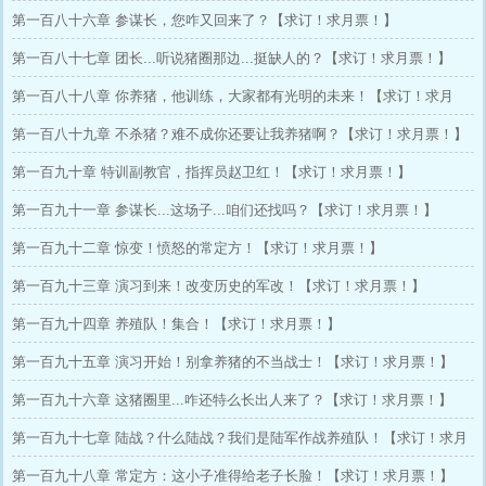
第一百八十六章 参谋长，您咋又回来了？【求订！求月票！】
第一百八十七章 团长...听说猪圈那边...挺缺人的？【求订！求月票！】
第一百八十八章 你养猪，他训练，大家都有光明的未来！【求订！求月
票！】
第一百八十九章 不杀猪？难不成你还要让我养猪啊？【求订！求月票！】
第一百九十章 特训副教官，指挥员赵卫红！【求订！求月票！】
第一百九十一章 参谋长...这场子...咱们还找吗？【求订！求月票！】
第一百九十二章 惊变！愤怒的常定方！【求订！求月票！】
第一百九十三章 演习到来！改变历史的军改！【求订！求月票！】
第一百九十四章 养殖队！集合！【求订！求月票！】
第一百九十五章 演习开始！别拿养猪的不当战士！【求订！求月票！】
第一百九十六章 这猪圈里...咋还特么长出人来了？【求订！求月票！】
第一百九十七章 陆战？什么陆战？我们是陆军作战养殖队！【求订！求月
票！】
第一百九十八章 常定方：这小子准得给老子长脸！【求订！求月票！】