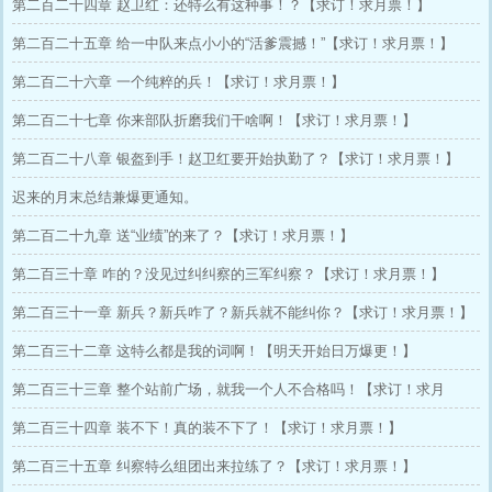
第二百二十四章 赵卫红：还特么有这种事！？【求订！求月票！】
第二百二十五章 给一中队来点小小的“活爹震撼！”【求订！求月票！】
第二百二十六章 一个纯粹的兵！【求订！求月票！】
第二百二十七章 你来部队折磨我们干啥啊！【求订！求月票！】
第二百二十八章 银盔到手！赵卫红要开始执勤了？【求订！求月票！】
迟来的月末总结兼爆更通知。
第二百二十九章 送“业绩”的来了？【求订！求月票！】
第二百三十章 咋的？没见过纠纠察的三军纠察？【求订！求月票！】
第二百三十一章 新兵？新兵咋了？新兵就不能纠你？【求订！求月票！】
第二百三十二章 这特么都是我的词啊！【明天开始日万爆更！】
第二百三十三章 整个站前广场，就我一个人不合格吗！【求订！求月
票！】
第二百三十四章 装不下！真的装不下了！【求订！求月票！】
第二百三十五章 纠察特么组团出来拉练了？【求订！求月票！】