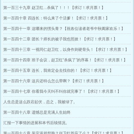
第一百三十九章 赵卫红...杀疯了！！！【求订！求月票！】
第一百四十章 四连长：特么来了个活爹！【求订！求月票！】
第一百四十一章 这哪来的愣头青？【祝各位读者老爷中秋阖家欢乐！】
第一百四十二章 团长？师长的被子我也照掀！【求订！求月票！】
第一百四十三章 一视同仁赵卫红，以身作则硬骨头！【求订！求月票！】
第一百四十四章 班子会议，赵卫红“杀疯了”的序幕！【求订！求月票！】
第一百四十五章 连长，我肯定会去找你的！【求订！求月票！】
第一百四十六章 这兵还特么怎么带啊？【求订！求月票！】
第一百四十七章 你看我今天纠不纠你就完事了！【求订！求月票！】
人生总是这么跌宕起伏，总之，我被绿了。
第一百四十八章 遗憾总是充满人生始终
汇报一下事情的进展和本书后续情况。
第一百四十八章 装完逼就想跑？赵卫红答应了么？【求订！求月票！】