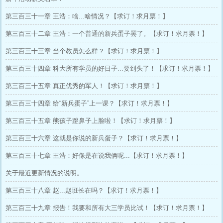
第三百三十一章 王浩：啥...啥情况？【求订！求月票！】
第三百三十二章 王浩：一个普通的新兵蛋子罢了。【求订！求月票！】
第三百三十三章 当个教员怎么样？【求订！求月票！】
第三百三十四章 科大所有学员的好日子...要到头了！【求订！求月票！】
第三百三十五章 真正优秀的军人！【求订！求月票！】
第三百三十四章 给“新兵蛋子”上一课？【求订！求月票！】
第三百三十五章 熊孩子蹬鼻子上脸啦！【求订！求月票！】
第三百三十六章 这就是你说的新兵蛋子？【求订！求月票！】
第三百三十七章 王浩：好像是在说我俩呢...【求订！求月票！】
关于最近更新情况的说明。
第三百三十八章 赵...赵班长在吗？【求订！求月票！】
第三百三十九章 报告！我要和所有大三学员比试！【求订！求月票！】