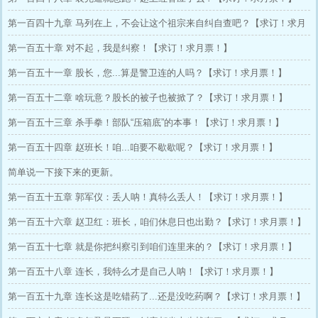
第一百四十九章 马列在上，不会让这个祖宗来自纠自查吧？【求订！求月
票！】
第一百五十章 对不起，我是纠察！【求订！求月票！】
第一百五十一章 股长，您...算是警卫连的人吗？【求订！求月票！】
第一百五十二章 啥玩意？股长的被子也被掀了？【求订！求月票！】
第一百五十三章 杀手拳！部队“压箱底”的本事！【求订！求月票！】
第一百五十四章 赵班长！咱...咱要不歇歇呢？【求订！求月票！】
简单说一下接下来的更新。
第一百五十五章 郭军仪：丢人呐！真特么丢人！【求订！求月票！】
第一百五十六章 赵卫红：班长，咱们休息日也出勤？【求订！求月票！】
第一百五十七章 就是你把纠察引到咱们连里来的？【求订！求月票！】
第一百五十八章 连长，我特么才是自己人呐！【求订！求月票！】
第一百五十九章 连长这是吃错药了...还是没吃药啊？【求订！求月票！】