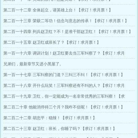
第二百一十二章 全体起立，请英雄上台！【求订！求月票！】
第二百一十三章 荣获二等功！信念与意志的传承！【求订！求月票！】
第二百一十四章 列兵赵卫红？不！是准干部赵卫红！【求订！求月票！】
第二百一十五章 赵卫红成班长了？【求订！求月票！】
第一百一十六章 调训计划！赵卫红要去当三军纠察了？【求订！求月
票！】
兄弟们，最新章节又进小黑屋了。
第一百一十七章 三军纠察的门道？三纠三不纠！【求订！求月票！】
第二百一十八章 开什么玩笑！三军纠察还有不纠的人？【求订！求月
票！】
第二百一十九章 卫红，你一定能成为一名非常优秀的三军纠察！【求
订！】
第二百二十章 他能消停待三个月？我咋不信呢！【求订！求月票！】
第二百二十二章 胡忠平：稳辣！【求订！求月票！】
第二百二十三章 赵卫红：班长，你睡了吗？【求订！求月票！】