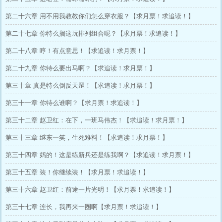
第二十六章 用不用我教教你们怎么穿衣服？【求月票！求追读！】
第二十七章 你特么搁这玩排列组合呢？【求月票！求追读！】
第二十八章 哼！有点意思！【求追读！求月票！】
第二十九章 你特么要出马啊？【求追读！求月票！】
第三十章 真是特么倒反天罡！【求追读！求月票！】
第三十一章 你特么谁啊？【求月票！求追读！】
第三十二章 赵卫红：在下，一班马伟杰！【求追读！求月票！】
第三十三章 继东一笑，生死难料！【求追读！求月票！】
第三十四章 妈的！这是练新兵还是练我啊？【求追读！求月票！】
第三十五章 装！你继续装！【求月票！求追读！】
第三十六章 赵卫红：前途一片光明！【求月票！求追读！】
第三十七章 连长，我再来一圈啊【求月票！求追读！】