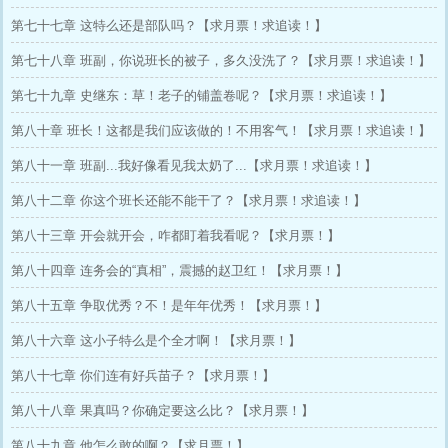
第七十七章 这特么还是部队吗？【求月票！求追读！】
第七十八章 班副，你说班长的被子，多久没洗了？【求月票！求追读！】
第七十九章 史继东：草！老子的铺盖卷呢？【求月票！求追读！】
第八十章 班长！这都是我们应该做的！不用客气！【求月票！求追读！】
第八十一章 班副...我好像看见我太奶了...【求月票！求追读！】
第八十二章 你这个班长还能不能干了？【求月票！求追读！】
第八十三章 开会就开会，咋都盯着我看呢？【求月票！】
第八十四章 连务会的“真相”，震撼的赵卫红！【求月票！】
第八十五章 争取优秀？不！是年年优秀！【求月票！】
第八十六章 这小子特么是个全才啊！【求月票！】
第八十七章 你们连有好兵苗子？【求月票！】
第八十八章 果真吗？你确定要这么比？【求月票！】
第八十九章 他怎么敢的啊？【求月票！】