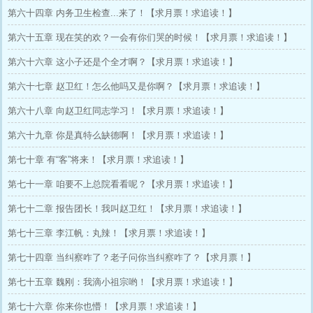
票！】
第六十四章 内务卫生检查...来了！【求月票！求追读！】
第六十五章 现在笑的欢？一会有你们哭的时候！【求月票！求追读！】
第六十六章 这小子还是个全才啊？【求月票！求追读！】
第六十七章 赵卫红！怎么他吗又是你啊？【求月票！求追读！】
第六十八章 向赵卫红同志学习！【求月票！求追读！】
第六十九章 你是真特么缺德啊！【求月票！求追读！】
第七十章 有“客”将来！【求月票！求追读！】
第七十一章 咱要不上总院看看呢？【求月票！求追读！】
第七十二章 报告团长！我叫赵卫红！【求月票！求追读！】
第七十三章 李江帆：丸辣！【求月票！求追读！】
第七十四章 当纠察咋了？老子问你当纠察咋了？【求月票！】
第七十五章 魏刚：我滴小祖宗哟！【求月票！求追读！】
第七十六章 你来你也懵！【求月票！求追读！】