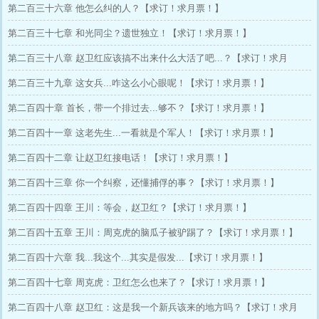
第二百三十六章 他怎么纠的人？【求订！求月票！】
第二百三十七章 和光同尘？遗世独立！【求订！求月票！】
第二百三十八章 赵卫红应该搞不出来什么大活了吧...？【求订！求月
票！】
第二百三十九章 这女兵...咋这么小心眼呢！【求订！求月票！】
第二百四十章 首长，带一个排过去...够不？【求订！求月票！】
第二百四十一章 这老先生...一看就是个军人！【求订！求月票！】
第二百四十二章 让赵卫红接电话！【求订！求月票！】
第二百四十三章 你一个纠察，还懂捕俘的事？【求订！求月票！】
第二百四十四章 王川：等会，赵卫红？【求订！求月票！】
第二百四十五章 王川：周克虎的脑瓜子被驴踢了？【求订！求月票！】
第二百四十六章 我...我这个...其实是假发...【求订！求月票！】
第二百四十七章 周克虎：卫红怎么也来了？【求订！求月票！】
第二百四十八章 赵卫红：这是我一个新兵该来的地方吗？【求订！求月