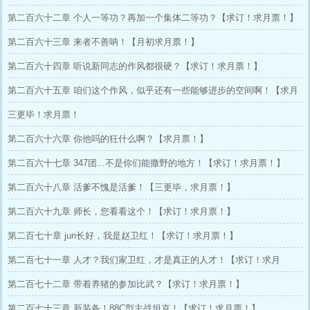
第二百六十二章 个人一等功？再加一个集体二等功？【求订！求月票！】
第二百六十三章 来者不善呐！【月初求月票！】
第二百六十四章 听说新同志的作风都很硬？【求订！求月票！】
第二百六十五章 咱们这个作风，似乎还有一些能够进步的空间啊！【求月
票！】
三更毕！求月票！
第二百六十六章 你他吗的狂什么啊？【求月票！】
第二百六十七章 347团...不是你们能撒野的地方！【求订！求月票！】
第二百六十八章 活爹不愧是活爹！【三更毕，求月票！】
第二百六十九章 师长，您看看这个！【求订！求月票！】
第二百七十章 jun长好，我是赵卫红！【求订！求月票！】
第二百七十一章 人才？我们家卫红，才是真正的人才！【求订！求月
票！】
第二百七十二章 带着养猪的参加比武？【求订！求月票！】
第二百七十三章 新装备！88C型主战坦克！【求订！求月票！】