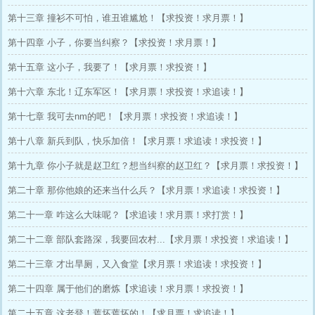
第十三章 撞衫不可怕，谁丑谁尴尬！【求投资！求月票！】
第十四章 小子，你要当纠察？【求投资！求月票！】
第十五章 这小子，我要了！【求月票！求投资！】
第十六章 东北！辽东军区！【求月票！求投资！求追读！】
第十七章 我可去nm的吧！【求月票！求投资！求追读！】
第十八章 新兵到队，快乐加倍！【求月票！求追读！求投资！】
第十九章 你小子就是赵卫红？想当纠察的赵卫红？【求月票！求投资！】
第二十章 那你他娘的还来当什么兵？【求月票！求追读！求投资！】
第二十一章 咋这么大味呢？【求追读！求月票！求打赏！】
第二十二章 部队套路深，我要回农村...【求月票！求投资！求追读！】
第二十三章 才出旱厕，又入食堂【求月票！求追读！求投资！】
第二十四章 属于他们的磨炼【求追读！求月票！求投资！】
第二十五章 这老登！蔫坏蔫坏的！【求月票！求追读！】