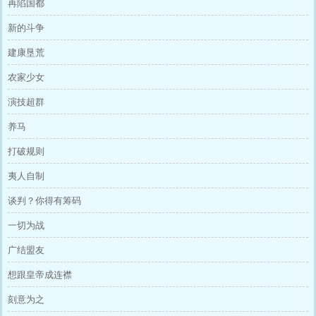
再陷国都
新的斗争
建康垦荒
农家少女
演技超群
养马
打破规则
夷人自制
谈判？你得有筹码
一切为战
广结盟友
想跟皇帝成连襟
刻意为之