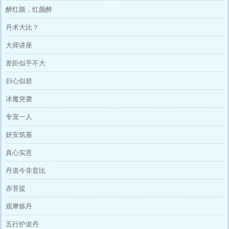
醉红颜，红颜醉
丹术大比？
大师讲座
差距似乎不大
归心似箭
冰魔突袭
专宠一人
妍安筑基
真心实意
丹道今非昔比
赤菩提
观摩炼丹
五行护道丹