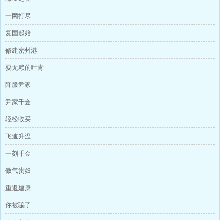
一网打尽
复国起始
修建密州港
耍无赖的叶青
降服尹家
尹家千金
轻松收买
飞速升温
一刻千金
傲气贵妇
重返建康
你被骗了