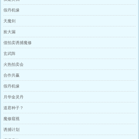
假丹机缘
天魔剑
捡大漏
借拍卖诱捕魔修
玄武阵
火热拍卖会
合作共赢
假丹机缘
月华金灵丹
道君种子？
魔修窥视
诱捕计划