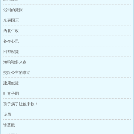
迟到的捷报
东夷国灭
西北仁政
各存心思
回都献捷
海狗鞭多来点
交趾公主的求助
建康献捷
叶青子嗣
孩子病了让他来救！
设局
诛恶贼