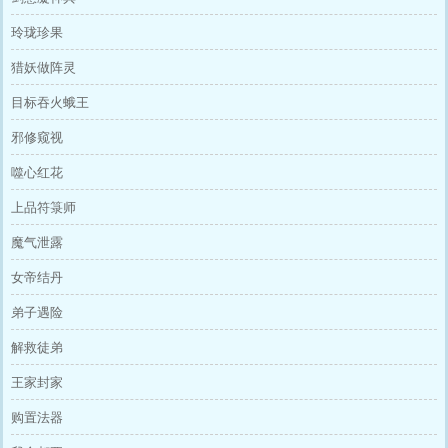
玲珑珍果
猎妖做阵灵
目标吞火蛾王
邪修窥视
噬心红花
上品符箓师
魔气泄露
女帝结丹
弟子遇险
解救徒弟
王家封家
购置法器