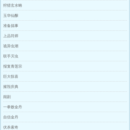
狩猎玄水蚺
玉华仙酿
准备搞事
上品符师
诡异虫潮
联手灭虫
报复青莲宗
巨大惊喜
摧毁庆典
闹剧
一拳败金丹
自信金丹
伏杀索奇