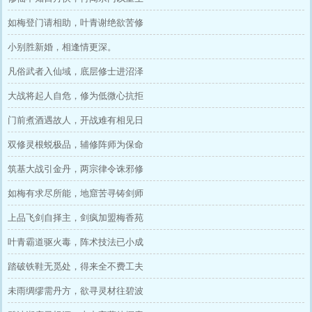
如梅登门请相助，叶青谢绝欲苦修
小别胜新婚，相逢情更深。
凡俗武者入仙域，底层修士进沼泽
大战将起人自危，修为低微心抗拒
门前煮酒遇故人，开战难有相见日
双修灵根蜕极品，辅修阵师为保命
筑基大战引金丹，两宗律令诛邪修
如梅有求尽所能，地窟苦寻铸剑师
上品飞剑自择主，剑疯加盟梅香苑
叶青霸道驱火毒，阵术技法已小成
踏破铁鞋无觅处，得来全不费工夫
未雨绸缪需丹方，欲寻灵材往碧波