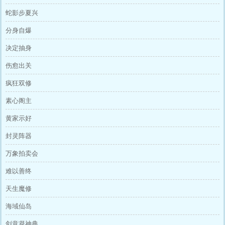
蛇影步夏兴
分身自爆
决定抽身
伤愈出关
疯狂双修
素心阁主
黄家示好
封灵阵器
万象拍卖会
难以善终
天生魔修
海域仙岛
剑意凝神典