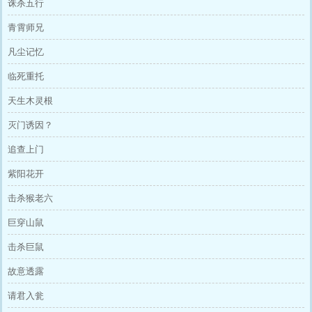
诛杀五行
青霄师兄
凡尘记忆
临死重托
天生木灵根
灭门诱因？
追查上门
紫阳花开
击杀猴老六
巨穿山鼠
击杀巨鼠
故意透露
请君入瓮