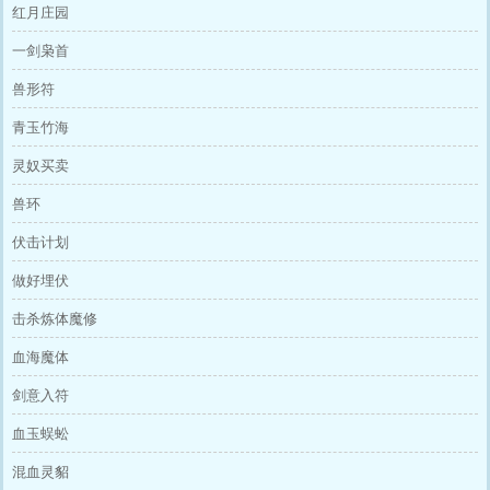
红月庄园
一剑枭首
兽形符
青玉竹海
灵奴买卖
兽环
伏击计划
做好埋伏
击杀炼体魔修
血海魔体
剑意入符
血玉蜈蚣
混血灵貂