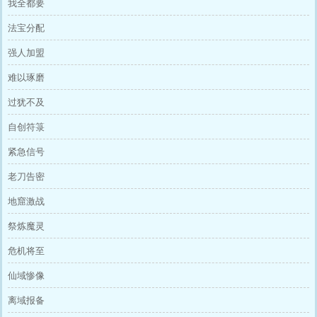
我全都要
法宝分配
强人加盟
难以琢磨
过犹不及
自创符箓
紧急信号
老刀告密
地窟激战
祭炼魔灵
危机将至
仙域惨像
离域报备