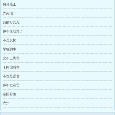
要见燕王
弄死他
我的好女儿
你不懂就对了
不思反抗
早晚的事
比不上贵霜
于阗国后裔
不愧是昏君
你不亡谁亡
金国君臣
应州