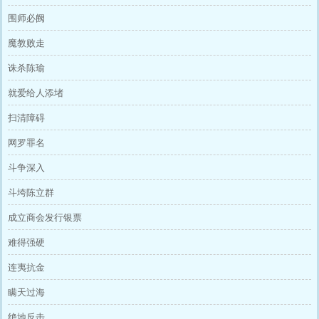
围师必阙
魔教败走
诛杀陈瑜
就爱给人添堵
扫清障碍
网罗罪名
斗争深入
斗垮陈立群
成立商会发行银票
难得强硬
连夷抗金
瞒天过海
绝地反击