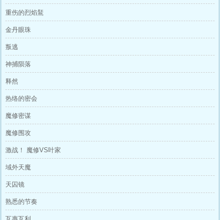
重伤的烈焰鵟
金丹眼珠
叛逃
神捕陨落
释然
热络的密会
魔修密谋
魔修围攻
激战！ 魔修VS叶家
域外天魔
天囚镜
熟悉的节奏
互惠互利