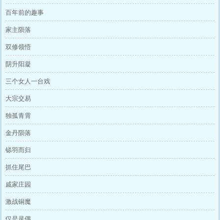
百年前的趣事
家主陨落
双修领悟
阴升阳凝
三个女人一台戏
大宗交易
独孤青霄
金丹陨落
铩羽而归
抓住尾巴
戚家庄园
激战铜魔
仅是灵偶