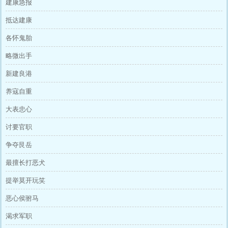
建康急报
抵达建康
各怀鬼胎
略微出手
新建良港
养寇自重
大表忠心
讨要官职
争夺艮岳
最擅长打恶犬
提举莫开玩笑
恶心侯驸马
渴求军职