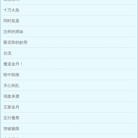
十万火急
同时筑基
怎样的师妹
聚灵阵的妙用
合流
魔道金丹！
暗中助推
关心则乱
强敌来袭
王家金丹
五行魔尊
突破极限