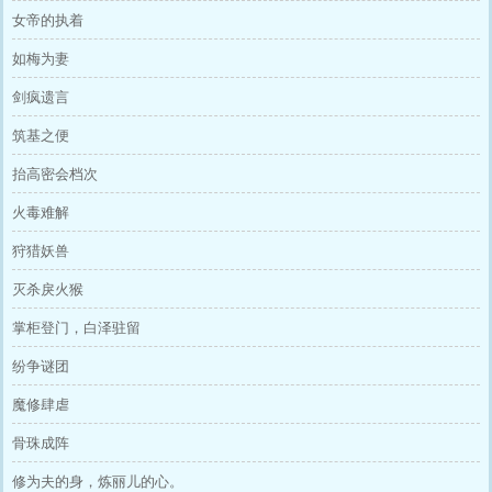
女帝的执着
如梅为妻
剑疯遗言
筑基之便
抬高密会档次
火毒难解
狩猎妖兽
灭杀戾火猴
掌柜登门，白泽驻留
纷争谜团
魔修肆虐
骨珠成阵
修为夫的身，炼丽儿的心。