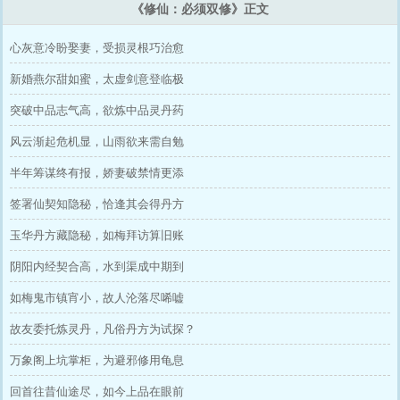
《修仙：必须双修》正文
心灰意冷盼娶妻，受损灵根巧治愈
新婚燕尔甜如蜜，太虚剑意登临极
突破中品志气高，欲炼中品灵丹药
风云渐起危机显，山雨欲来需自勉
半年筹谋终有报，娇妻破禁情更添
签署仙契知隐秘，恰逢其会得丹方
玉华丹方藏隐秘，如梅拜访算旧账
阴阳内经契合高，水到渠成中期到
如梅鬼市镇宵小，故人沦落尽唏嘘
故友委托炼灵丹，凡俗丹方为试探？
万象阁上坑掌柜，为避邪修用龟息
回首往昔仙途尽，如今上品在眼前