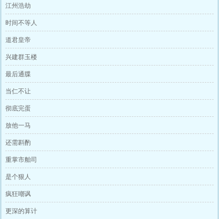
江州浩劫
时间不等人
道君皇帝
兴建群玉楼
最后通牒
当仁不让
彻底完蛋
放他一马
还需斟酌
重掌市舶司
是个狠人
疯狂嘲讽
更深的算计