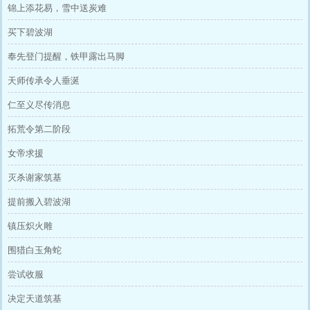
锦上添花易，雪中送炭难
买下碧波湖
奉先登门提醒，铁甲露出马脚
天师传承令人垂涎
仁至义尽传消息
拓荒令第二阶段
女帝求援
灭杀谢家筑基
提前搬入碧波湖
镇压炽火雕
围猎白玉角蛇
尝试收服
决定天道筑基