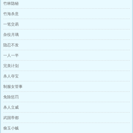
竹林隐秘
竹海杀意
一笔交易
杂役月璃
隐忍不发
一人一半
完美计划
杀人夺宝
制服女管事
免除惩罚
杀人立威
武国帝都
偷玉小贼