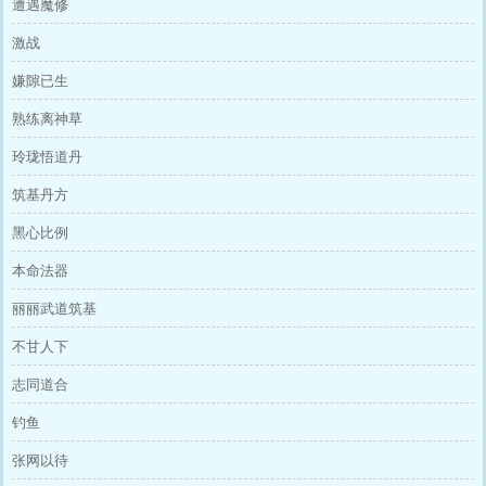
遭遇魔修
激战
嫌隙已生
熟练离神草
玲珑悟道丹
筑基丹方
黑心比例
本命法器
丽丽武道筑基
不甘人下
志同道合
钓鱼
张网以待