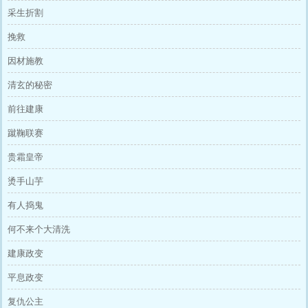
采生折割
挽救
因材施教
清玄的秘密
前往建康
蹴鞠联赛
贵霜皇帝
烫手山芋
有人捣鬼
何不来个大清洗
建康政变
平息政变
复仇公主