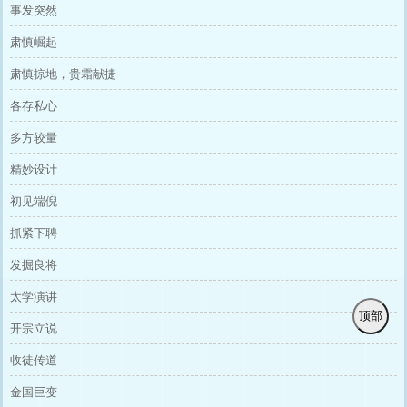
事发突然
肃慎崛起
肃慎掠地，贵霜献捷
各存私心
多方较量
精妙设计
初见端倪
抓紧下聘
发掘良将
太学演讲
顶部
开宗立说
收徒传道
金国巨变