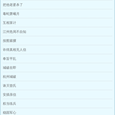
把他老婆杀了
毒蛇萧曦月
互相算计
江州危局不自知
按图索骥
诈得真相无人信
奉旨平乱
城破在即
杭州城破
诛灭曾氏
安插亲信
权当练兵
稳固军心