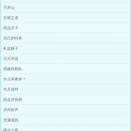
万岁山
生财之道
风流天子
自己的特务
私盐贩子
正式开战
组建特勤队
办义务教务？
代天巡狩
抵达济州府
济州府尹
贪腐成风
喋血之夜