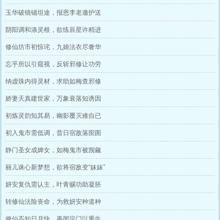
玉华破镜铺坦途，报恩李老邀护送
阴阳调和涤灵根，欲练辰星许精进
修仙坊市初惊诧，九娘法衣尽奢华
忘乎所以引窥视，反斩邪修让功劳
纳虚珠内得灵材，求助如梅查邪修
娇妻天真建世家，万象衰落知诱因
初炼灵韵知其易，幽影覆灭难自已
初入鬼市需低调，昔日宿敌落囹圄
静门圣女成婢女，如梅鬼市被觊觎
丽儿诛心新梦想，欲将宿敌变“妹妹”
妍安复仇需认主，叶青赐功助凝胚
转修仙法险丧命，为救妍安种道种
修仙不知日月快，再闻宗门以重生