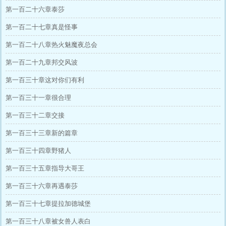
第一百二十六章泰莎
第一百二十七章真是怪事
第一百二十八章热火魅魔夜总会
第一百二十九章邦交风波
第一百三十章这对你们有利
第一百三十一章很合理
第一百三十二章交接
第一百三十三章新的篇章
第一百三十四章野猪人
第一百三十五章指导大哥王
第一百三十六章再遇泰莎
第一百三十七章提拉加德城堡
第一百三十八章被女兽人表白