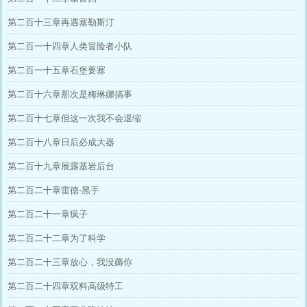
第二百十三章再遇塞勒斯汀
第二百一十四章人类冒险者小队
第二百一十五章石堡要塞
第二百十六章那次是梅琳娜搞事
第二百十七章但这一次我不会退缩
第二百十八章日后必成大器
第二百十九章展露基岩后台
第二百二十章雷德-黑手
第二百二十一章疯子
第二百二十二章为了科学
第二百二十三章放心，我没薅你
第二百二十四章双料高级特工