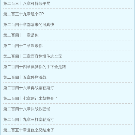
第二百三十八章可持续平局
第二百三十九章组个CP
第二百四十章部落来的可真快
第二百四十一章是你
第二百四十二章温暖你
第二百四十三章面容惊惧斗志全无
第二百四十四章就算你的手下全是猪
第二百四十五章兽栏激战
第二百四十六章再战塞勒斯汀
第二百四十七章别让米凯拉死了
第二百四十八章决战铁匠铺
第二百四十九章三打塞勒斯汀
第二百五十章复仇之怒结束了