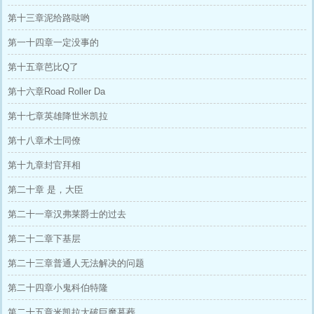
第十三章泥给路哒哟
第一十四章一定没事的
第十五章芭比Q了
第十六章Road Roller Da
第十七章英雄降世米凯拉
第十八章术士同僚
第十九章封官拜相
第二十章 是，大臣
第二十一章汉弗莱爵士的过去
第二十二章下基层
第二十三章普通人无法解决的问题
第二十四章小鬼科伯特隆
第二十五章米凯拉大破巨魔墓葬