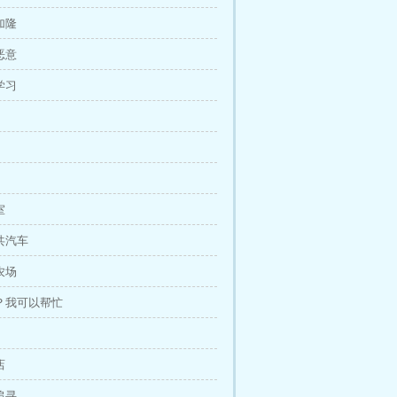
加隆
恶意
学习
室
公共汽车
农场
吗？我可以帮忙
店
追寻