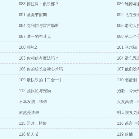
088 德拉科：俱乐部？
089 维德与
091 圣诞节假期
092 飞在云
094 克利切与雷古勒斯
095 老宅大
097 唯一的布莱克
098 第二个
100 葬礼2
101 马尔福
103 你相信有魔法吗？
104 遗忘
106 你的校长会读心术吗
107 他们
109 最快乐的【二合一】
110 缩龄
112 骚扰虻与宠物
抱歉，今天
不幸发烧，请假
反复高烧，
依然是请假
明天恢复更
115 照片，螃蟹
116 谣言与
118 情人节
119 逮捕