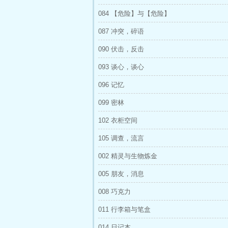
084 【危险】与【危险】
087 冲突，碎语
090 伏击，反击
093 谈心，谈心
096 记忆
099 密林
102 衣柜空间
105 调查，流言
002 精灵与生物炼金
005 朋友，消息
008 巧克力
011 行李箱与笔盒
014 日记本