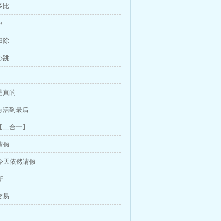
多比
中
扫除
心跳
咒是真的
没有活到最后
剂【二合一】
请假
今天依然请假
新
交易