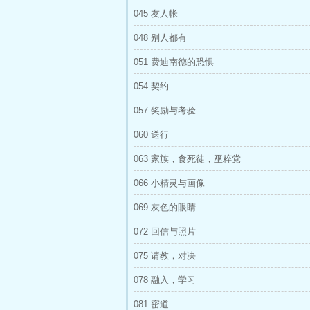
045 友人帐
048 别人都有
051 费迪南德的恐惧
054 契约
057 奖励与考验
060 送行
063 家族，食死徒，巫粹党
066 小精灵与画像
069 灰色的眼睛
072 回信与照片
075 请教，对决
078 融入，学习
081 密道