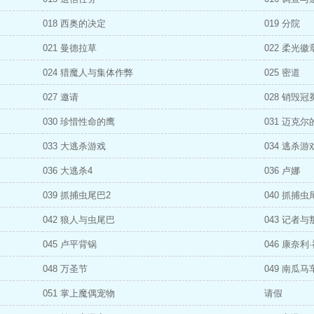
018 西奥的决定
019 分院
021 曼德拉草
022 柔光徽
024 猎魔人与集体作弊
025 密道
027 邀请
028 销毁冠
030 珍惜性命的鹰
031 迈克
033 大逃杀游戏
034 逃杀游
036 大逃杀4
036 卢娜
039 抓捕虫尾巴2
040 抓捕虫
042 狼人与虫尾巴
043 记者与
045 卢平背锅
046 康奈利
048 万圣节
049 南瓜
051 掌上魔偶宠物
请假