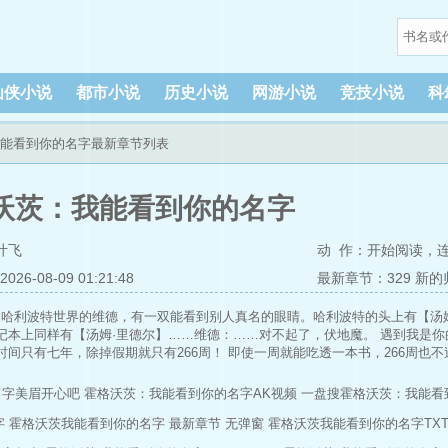
仙侠小说
都市小说
历史小说
网游小说
竞技小说
科
我能看到你的名字最新章节列表
沃茨：我能看到你的名字
叶飞
动 作：
开始阅读
，
6-08-09 01:21:48
最新章节：329 新的
到哈利波特世界的维德，有一双能看到别人真名的眼睛。哈利波特的头上有【汤姆
记本上同样有【汤姆·里德尔】……维德：……对不起了，伏地魔。 遇到我是你的
时间只有七年，除掉假期就只有266周！ 即使一周就能吃透一本书，266周也不
 成千上万本！时不我待，怎么能不抓紧时间学习？！我决不允许任何人破坏我
热爱知识。我只是贪婪而已。
名字美眉开心吧
霍格沃茨：我能看到你的名字AK视频
一盘搜霍格沃茨：我能看
字
霍格沃茨我能看到你的名字 最新章节 无弹窗
霍格沃茨我能看到你的名字TX