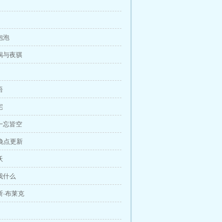
泡泡
罗锅与夜骐
语
宅
：一忘皆空
晚点更新
沃
问我什么
斯·布莱克