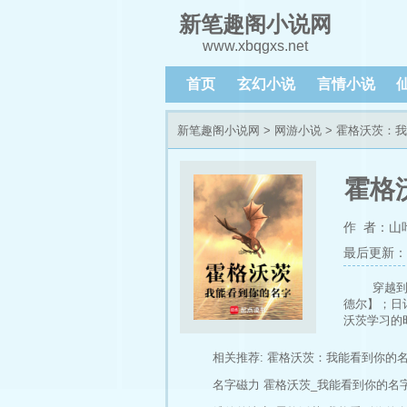
新笔趣阁小说网
www.xbqgxs.net
首页
玄幻小说
言情小说
新笔趣阁小说网
>
网游小说
> 霍格沃茨：
霍格
作 者：山
最后更新：202
穿越
德尔】；日
沃茨学习的
魔法书呢？
并非单纯的
相关推荐:
霍格沃茨：我能看到你的
名字磁力
霍格沃茨_我能看到你的名