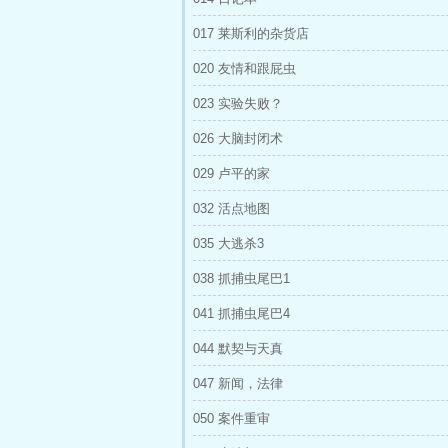
017 莱斯利的杂货店
020 友情和跟屁虫
023 实验失败？
026 大脑封闭术
029 卢平的家
032 活点地图
035 大逃杀3
038 抓捕虫尾巴1
041 抓捕虫尾巴4
044 默契与天真
047 新闻，法律
050 案件重审