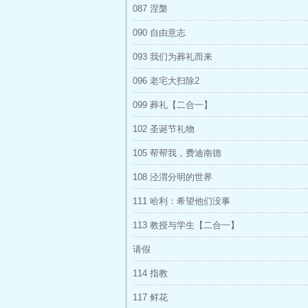
087 涅槃
090 自由意志
093 我们为葬礼而来
096 老宅大扫除2
099 葬礼【二合一】
102 圣诞节礼物
105 帮帮我，费迪南德
108 泾渭分明的世界
111 哈利：希望他们没事
113 教授与学生【二合一】
请假
114 指教
117 鲜花