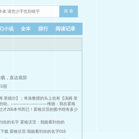
搜 索
幻小说
全本
排行
阅读记录
连载，
直达底部
归宿
·里德尔】；奇洛教授的头上也有【汤姆·里
劫。——·——·——·——维德：我在霍格
过才266本书而已！霍格沃茨的图书馆有多少
的学习环境——黑魔王也不行！ 不不不，我
到你的名字
霍格沃茨：我能看到你的
T下载
霍格沃茨:我能看到你的名字016