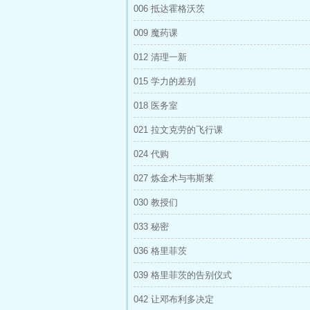
006 抵达霍格沃茨
009 魔药课
012 清理一新
015 学力的差别
018 医务室
021 拉文克劳的飞行课
024 代购
027 炼金术与韦斯莱
030 教授们
033 秘密
036 格里菲茨
039 格里菲茨的告别仪式
042 让邓布利多决定