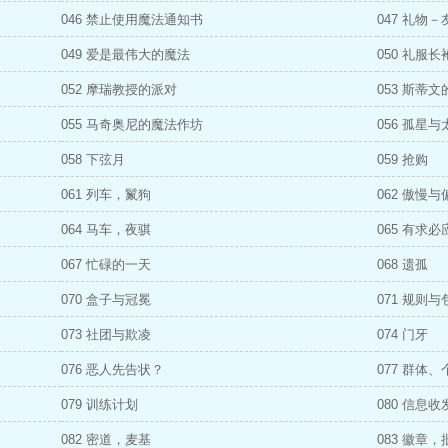
046 禁止使用魔法通知书
047 礼物
049 爱是最伟大的魔法
050 礼服长
052 摩瑞教授的派对
053 斯蒂
055 马奇奥尼的魔法作坊
056 孤星与
058 下弦月
059 抢购
061 列车，鬣狗
062 傲慢与
064 马车，夜骐
065 有求必
067 忙碌的一天
068 遗孤
070 盒子与冠冕
071 规则与
073 社团与欺凌
074 门牙
076 恶人先告状？
077 群体、
079 训练计划
080 信息收
082 密道，麦基
083 徽章，