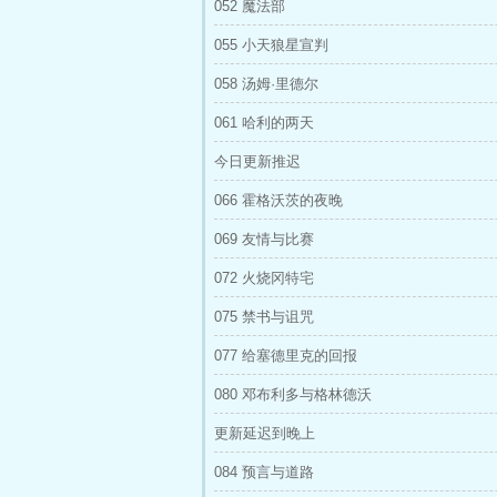
052 魔法部
055 小天狼星宣判
058 汤姆·里德尔
061 哈利的两天
今日更新推迟
066 霍格沃茨的夜晚
069 友情与比赛
072 火烧冈特宅
075 禁书与诅咒
077 给塞德里克的回报
080 邓布利多与格林德沃
更新延迟到晚上
084 预言与道路