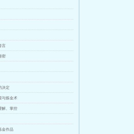
传言
秘密
确的决定
教授与炼金术
、理解、掌控
件炼金作品