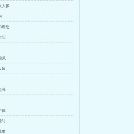
－友人帐
袍
文的理想
太阳
偏见
应屋
包裹
个体
发时
批准