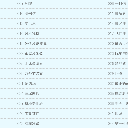
007 分院
008 一封信
010 图书馆
011 魔法史
013 变形术
014 魔咒课
016 时不我待
017 飞行课
019 佐伊和皮皮鬼
020 谜语，
022 伞屋和SSC
023 玩笑与
025 比比多味豆
026 漂浮咒
028 万圣节晚宴
029 巨怪
031 帕德玛
032 最正
034 摩瑞教授
035 摩瑞
037 魁地奇比赛
038 学会
040 韦斯莱们
041 坦诚
043 邓布利多
044 第一