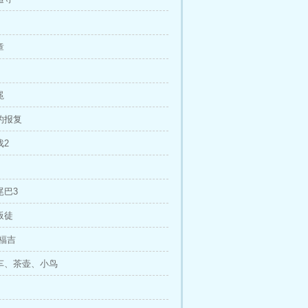
章
冕
尔的报复
戏2
尾巴3
叛徒
·福吉
马车、茶壶、小鸟