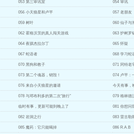
053 第三审讯室
054 审讯
056 小天狼星和卢平
057 老朋友
059 树叶
060 仙子与
062 霍格沃茨的真人闯关游戏
063 护树
064 夜骐杰拉尔丁
065 怀疑
067 蛇语者
068 学习蛇
070 黑狗和教子
071 冈特老
073 第二个魂器，销毁！
074 卢平
076 来自小天狼星的邀请
今天有事，
078 与邓布利多的第二次“旅行”
079 格林德
临时有事，更新可能到晚上了
081 你想
082 岩洞之行
083 雷古勒
085 魔药：它只能喝掉
086 R.A.B