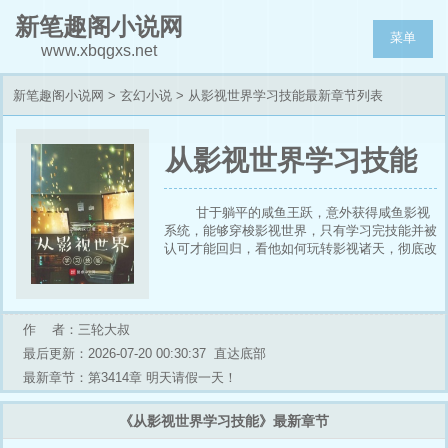
新笔趣阁小说网
菜单
www.xbqgxs.net
新笔趣阁小说网
>
玄幻小说
> 从影视世界学习技能最新章节列表
从影视世界学习技能
甘于躺平的咸鱼王跃，意外获得咸鱼影视
系统，能够穿梭影视世界，只有学习完技能并被
认可才能回归，看他如何玩转影视诸天，彻底改
变自己的命运。 第一个世界，微微一笑很倾城
第二个世界，致青春 第三个世界，小舍的 第四
个世界，时光与你，别来无恙 第五个世界，欢
乐颂（一二三） 第六个世界，开端 第七个世
作 者：三轮大叔
界，少年派 第八个世界，我的！体育老师 第九
最后更新：2026-07-20 00:30:37
直达底部
个世界，一起同过窗 第十个世界，天龙八部 第
十一世界，初恋那件小事 第十二世界，知否知
最新章节：第3414章 明天请假一天！
否应是绿肥红瘦
《从影视世界学习技能》最新章节