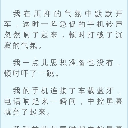
我在压抑的气氛中默默开
车，这时一阵急促的手机铃声
忽然响了起来，顿时打破了沉
寂的气氛。
我一点儿思想准备也没有，
顿时吓了一跳。
我的手机连接了车载蓝牙，
电话响起来一瞬间，中控屏幕
就亮了起来。