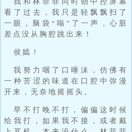
我和林菲菲同时朝中控屏幕
看了过去，我只是轻飘飘扫了
一眼，脑袋“嗡”了一声，心脏
差点没从胸腔跳出来！
侯嫣！
我努力咽了口唾沫，仿佛有
一种苦涩的味道在口腔中弥漫
开来，无奈地摇摇头。
早不打晚不打，偏偏这时候
给我打，如果我不接，或者戴
上耳机，本来没什么，林菲菲