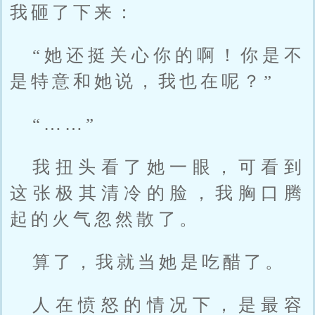
我砸了下来：
“她还挺关心你的啊！你是不
是特意和她说，我也在呢？”
“……”
我扭头看了她一眼，可看到
这张极其清冷的脸，我胸口腾
起的火气忽然散了。
算了，我就当她是吃醋了。
人在愤怒的情况下，是最容