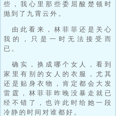
些，我心里那些委屈酸楚顿时
抛到了九霄云外。
由此看来，林菲菲还是关心
我的，只是一时无法接受而
已。
确实，换成哪个女人，看到
家里有别的女人的衣服，尤其
还是贴身衣物，肯定都会大发
雷霆，林菲菲昨晚没暴走就已
经不错了，也许此时给她一段
冷静的时间对谁都好。