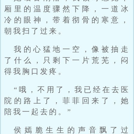
厢里的温度骤然下降，一道冰
冷的眼神，带着彻骨的寒意，
朝我扫了过来。
我的心猛地一空，像被抽走
了什么，只剩下一片荒芜，闷
得我胸口发疼。
“哦，不用了，我已经在去医
院的路上了，菲菲回来了，她
陪我一起去的。”
侯嫣脆生生的声音飘了过