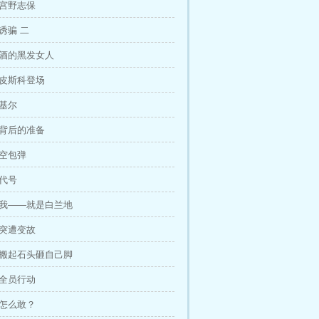
 宫野志保
诱骗 二
醉酒的黑发女人
 皮斯科登场
 基尔
 背后的准备
 空包弹
 代号
 我——就是白兰地
 突遭变故
 搬起石头砸自己脚
 全员行动
他怎么敢？