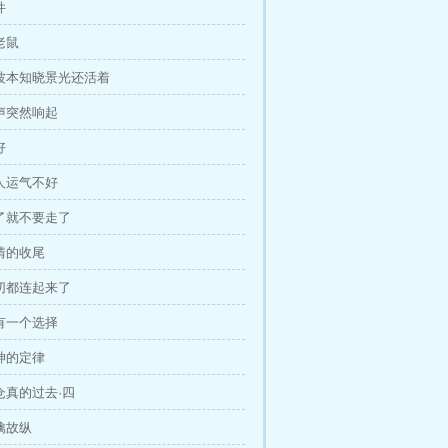
件
老鼠
当波本知晓景光还活着
枪声突然响起
好
有人运气不好
来了就不要走了
事情的收尾
一切都连起来了
只有一个选择
死神的定律
浅仓真的过去·四
欲擒故纵