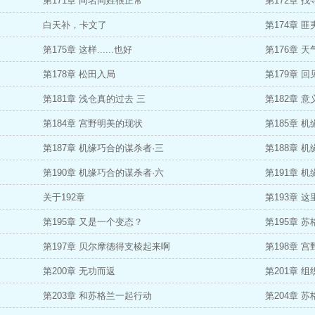
第171章 同名同姓很正常
第172章 
白天补，卡文了
第174章 
第175章 这样......也好
第176章 
第178章 松田入局
第179章 回
第181章 浅仓真的过去 三
第182章 
第184章 宫野明美的现状
第185章 
第187章 机缘巧合的谋杀者·三
第188章 
第190章 机缘巧合的谋杀者·六
第191章 
关于192章
第193章 
第195章 又是一个变态？
第195章 
第197章 贝尔摩德得支棱起来啊
第198章 
第200章 无功而返
第201章 
第203章 和苏格兰一起行动
第204章 