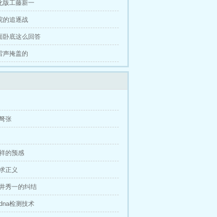
黑化版工藤新一
医院的追逐战
双面卧底这么回答
被雷声掩盖的
拔弩张
不祥的预感
追求正义
赤井秀一的纠结
dna检测技术