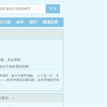
搜 索
幻小说
全本
排行
阅读记录
连载，
直达底部
 给白兰地布置的陷阱
琴酒苦，如今方懂琴酒难。 入了这一行，才
华——前有琴酒背后砸闷棍，后有琴酒直升机
—
时显示。）