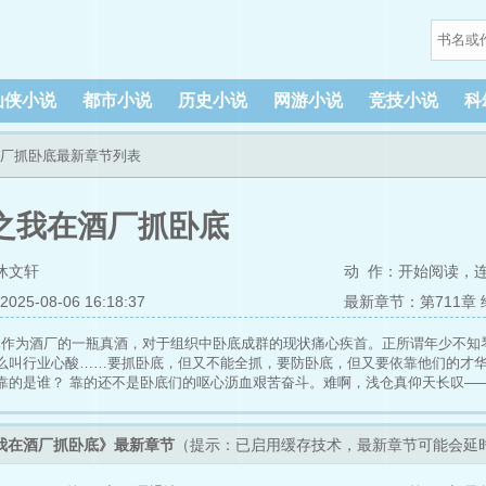
仙侠小说
都市小说
历史小说
网游小说
竞技小说
科
酒厂抓卧底最新章节列表
之我在酒厂抓卧底
沐文轩
动 作：
开始阅读
，
5-08-06 16:18:37
最新章节：第711章
真作为酒厂的一瓶真酒，对于组织中卧底成群的现状痛心疾首。正所谓年少不知
么叫行业心酸……要抓卧底，但又不能全抓，要防卧底，但又要依靠他们的才
靠的是谁？ 靠的还不是卧底们的呕心沥血艰苦奋斗。难啊，浅仓真仰天长叹—
我在酒厂抓卧底》最新章节
（提示：已启用缓存技术，最新章节可能会延