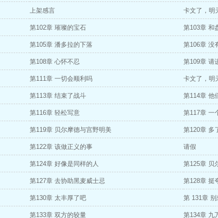
上架感言
卡文了，明
第102章 璀璨的宝石
第103章 
第105章 潘多拉的下落
第106章 
第108章 心怀不忍
第109章 请
第111章 一切会顺利吗
卡文了，明
第113章 结束了战斗
第114章 
第116章 轻松写意
第117章 
第119章 贝尔摩德与宫野明美
第120章 
第122章 该做正义的事
请假
第124章 好像是同样的人
第125章 
第127章 去协助黑麦威士忌
第128章 
第130章 太丰厚了吧
第 131章
第133章 双方的较量
第134章 