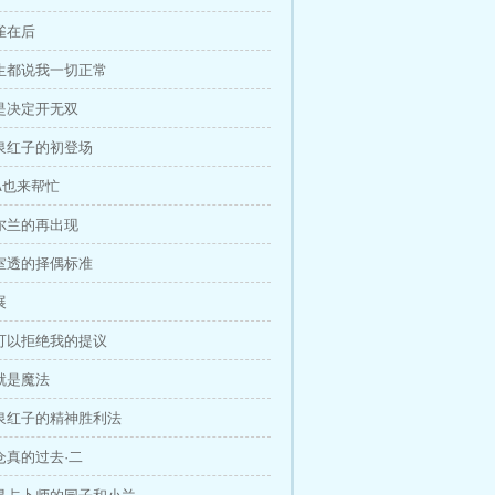
黄雀在后
医生都说我一切正常
还是决定开无双
小泉红子的初登场
IA也来帮忙
爱尔兰的再出现
安室透的择偶标准
展
大可以拒绝我的提议
那就是魔法
小泉红子的精神胜利法
浅仓真的过去·二