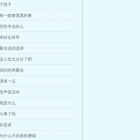
 下饺子
 唯一能够透露的事
 交给专业的人
 幸好走得早
 最合适的选择
 这人也太过分了吧
 组织的再聚会
 谨慎一点
 变声器启动
真相是什么
 出事了吗
 你是谁
 为什么不收授权费呢