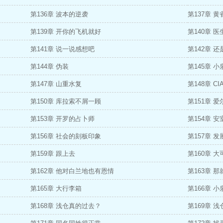
第136章 波本的逆袭
第137章 
第139章 开你的飞机就好
第140章 
第141章 说一说感想吧
第142章 
第144章 伪装
第145章 
第147章 山重水复
第148章 C
第150章 库拉索不屑一顾
第151章 
第153章 开罗的占卜师
第154章 
第156章 社会的刻板印象
第157章 发
第159章 跟上去
第160章 
第162章 他对白兰地也有恩情
第163章 
第165章 大行李箱
第166章 
第168章 浅仓真的过去？
第169章 