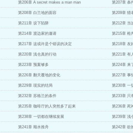
第206章 A secret makes a man man
第207章 条
第208章 白兰地的面容
第209章 猎
第211章 设下陷阱
第212章 
第214章 渡边家的邀请
第215章 
第217章 这或许是个错误的决定
第218章 友
第220章 浅仓真的行动
第221章 
第223章 预案够多
第224章 
第226章 翻天覆地的变化
第227章 
第229章 现实的结局
第230章 
第232章 苏格兰的条件
第233章 
第235章 咖啡厅的人突然多了起来
第236章 
第238章 一切都在继续发展
第239章 
第241章 顺水推舟
第242章 