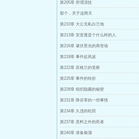
第205章 所谓演技
那个，关于这两天
第210章 大公无私白兰地
第213章 安室透是个什么样的人
第216章 诸伏景光的再登场
第219章 事件起风波
第222章 苏格兰的觉察
第225章 事件的转折
第228章 组织隐藏的秘密
第231章 降谷零的一些事情
第234章 久违的松田
第237章 意料之外的死者
第240章 准备偷溜