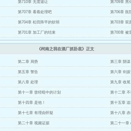
第710章 无需退让
第709章 
第707章 看着处理吧
第706章 
第704章 松田阵平的软弱
第703章 
第701章 加工厂的结束
第700章 
《柯南之我在酒厂抓卧底》正文
第二章 局势
第三章 阴谋
第五章 警告
第六章 剑
第八章 处理
第九章 收尾
第十一章 曾经暗中的计划
第十二章 
第十四章 是他！
第十五章 
第十七章 有理由怀疑
第十八章 
第二十章 视频证据
第二十一章 