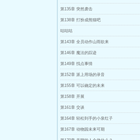
第135章 突然袭击
第138章 打扮成熊猫吧
咕咕咕
第143章 全员动作山雨欲来
第146章 魔法的踪迹
第149章 找点事情
第152章 派上用场的录音
第155章 可以确定的未来
第158章 开展
第161章 交谈
第164章 轻松到手的小泉红子
第167章 动物园未来可期