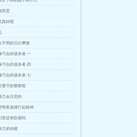
找寻占卜师的园子和小兰
匪夷所思
天气真好呢
见
意义不明的贝尔摩德
机缘巧合的谋杀者·一
机缘巧合的谋杀者·四
机缘巧合的谋杀者·七
这里看守的警察呢
苏格兰会注意的
宫野明美选择打起精神
组织里还有卧底吗
苏格兰的动摇