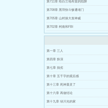
第711章 给白兰地布置的陷阱
第708章 黑羽快斗惨遭堵门
第705章 山村操大发神威
第702章 柯南和FBI
第一章 三人
第四章 扮演
第七章 拙劣
第十章 五千字的观后感
第十三章 死神显灵了
第十六章 再做结论
第十九章 绿川光的家