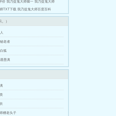
评价
我乃捉鬼大师瘸一
我乃捉鬼大师
师TXT下载
我乃捉鬼大师百度百科
示。）
救人
神秘老者
小白狐
再遇墨漓
漓
类
衣
拜师糟老头子