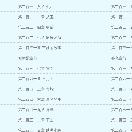
第二百一十八章 虫尸
第二百一十
第一百二十一章 从卫
第一百二十
第二百二十四章 蚁后
第二百二十
第二百二十七章 家庭矛盾
第二百二十
第二百三十章 王姨的故事
第二百三十一
无标题章节
补充章节
第二百三十七章 雪女
第二百三十
第二百四十章 日月山
第二百四十
第二百四十三章 青蛇
第二百四十
第二百四十六章 周琴的事
第二百四十
第二百四十九章 屏障
第二百五十
第二百五十二章 下山
第二百五十
第二百五十五章 助理小陈
第二百五十