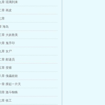
九章 琉璃到来
二章 画皮
七章
章 海岛
三章 大妖救美
六章 鬼手印
九章 女尸
二章 邮递员
五章 变猪
八章 傀儡娃娃
一章 撑起一片天
四章 激斗蜘蛛
七章 收工