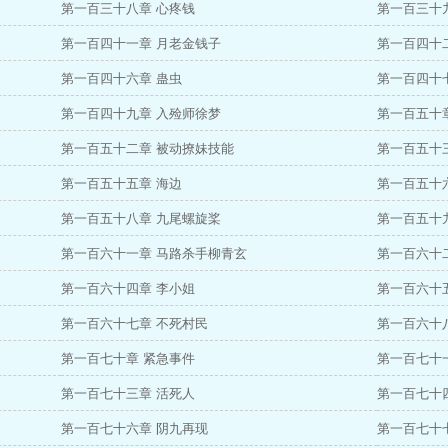
第一百三十八章 心疼钱
第一百三十
第一百四十一章 月老金钱子
第一百四十
第一百四十六章 蛊虫
第一百四十
第一百四十九章 入殓师徐梦
第一百五十
第一百五十二章 被动撩妹技能
第一百五十
第一百五十五章 海边
第一百五十
第一百五十八章 九尾螺旋桨
第一百五十
第一百六十一章 马路杀手柳青玄
第一百六十
第一百六十四章 李小姐
第一百六十
第一百六十七章 不死村民
第一百六十
第一百七十章 紧急事件
第一百七十
第一百七十三章 活死人
第一百七十
第一百七十六章 阴九再现
第一百七十