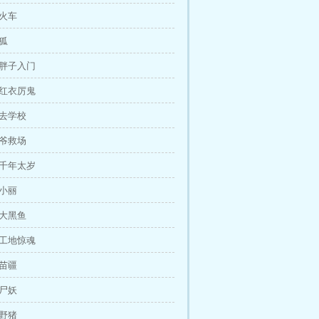
上火车
狐
 胖子入门
 红衣厉鬼
 去学校
狗爷救场
 千年太岁
 小丽
 大黑鱼
 工地惊魂
 苗疆
 尸妖
 野猪