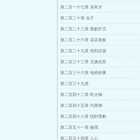
第二百一十七章 吴有才
第二百二十章 虫子
第二百二十三章 黑蚁护卫
第二百二十六章 花店老板
第二百二十九章 找到证据
第二百三十三章 王姨去世
第二百三十六章 地府的事
第二百三十九章
第二百四十二章 吃火锅
第二百四十五章 代师傅
第二百四十八章 找到雪豹
第二百五十一章 秘境
第二百五十四章 人心