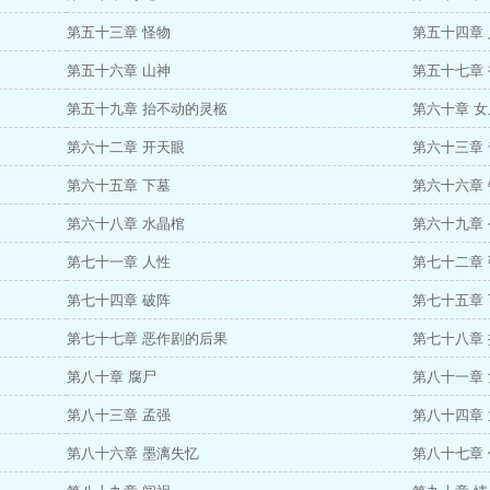
第五十三章 怪物
第五十四章
第五十六章 山神
第五十七章
第五十九章 抬不动的灵柩
第六十章 女
第六十二章 开天眼
第六十三章
第六十五章 下墓
第六十六章
第六十八章 水晶棺
第六十九章
第七十一章 人性
第七十二章
第七十四章 破阵
第七十五章
第七十七章 恶作剧的后果
第七十八章
第八十章 腐尸
第八十一章
第八十三章 孟强
第八十四章
第八十六章 墨漓失忆
第八十七章