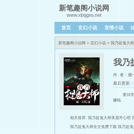
新笔趣阁小说网
www.xbqgxs.net
首页
玄幻小说
言情小说
新笔趣阁小说网
>
玄幻小说
> 我乃捉鬼大
我乃
作 者：瘸
最后更新：202
要问
赚钱
相关推荐:
我乃捉鬼大师美眉开心吧
我乃捉鬼大师全文免费下载
我乃捉鬼