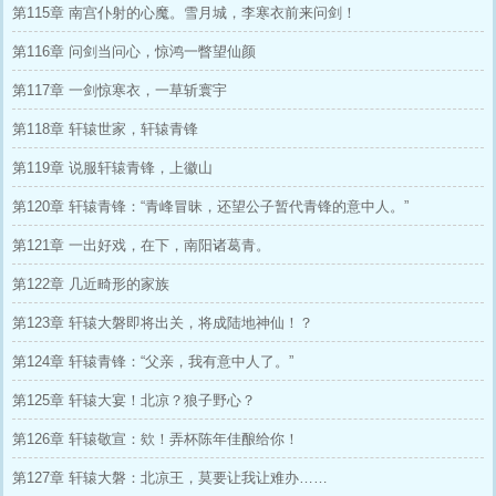
第115章 南宫仆射的心魔。雪月城，李寒衣前来问剑！
第116章 问剑当问心，惊鸿一瞥望仙颜
第117章 一剑惊寒衣，一草斩寰宇
第118章 轩辕世家，轩辕青锋
第119章 说服轩辕青锋，上徽山
第120章 轩辕青锋：“青峰冒昧，还望公子暂代青锋的意中人。”
第121章 一出好戏，在下，南阳诸葛青。
第122章 几近畸形的家族
第123章 轩辕大磐即将出关，将成陆地神仙！？
第124章 轩辕青锋：“父亲，我有意中人了。”
第125章 轩辕大宴！北凉？狼子野心？
第126章 轩辕敬宣：欸！弄杯陈年佳酿给你！
第127章 轩辕大磐：北凉王，莫要让我让难办……