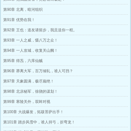
第90章 北离，暗河组织
第91章 优势在我！
第92章 王也：道友请留步，我且送你一程。
第93章 一人之威，慑八万之众！
第94章 一人攻城，收复关山阙！
第95章 得炁，六库仙贼
第96章 莽离大军，百万倾轧，谁人可挡？
第97章 天象圆满，极尽巅绝！
第98章 北凉秘军，徐骁的谋划！
第99章 寒陵关外，双眸对视
第100章 大战爆发，拓跋菩萨出手！
第101章 踏步风雪中，谁人持弓，折弯龙！