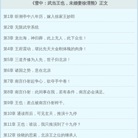
《雪中：武当王也，未婚妻徐渭熊》正文
第1章 听潮亭中八年历，嫁入徐家王妙郎
第2章 无限武学系统
第3章 龙出海，神归葬，此上无人，此下众生！
第4章 王府震动，堪比先天大金刚体魄的肉身！
第5章 三道齐修为人先，世子归北凉！
第6章 诸国之势，意在北凉
第7章 南宫仆射起争心，欲夺手中卷！
第8章 南宫仆射：此间事在我，若有条件，南宫必会满足。
第9章 王也：差点被南宫仆射榨干。
第10章 通读而后，可见玄天，推演十九停
第11章 王也：谁说，我只推演到了十九停？
第12章 徐晓的思索，北凉王之位的继承人