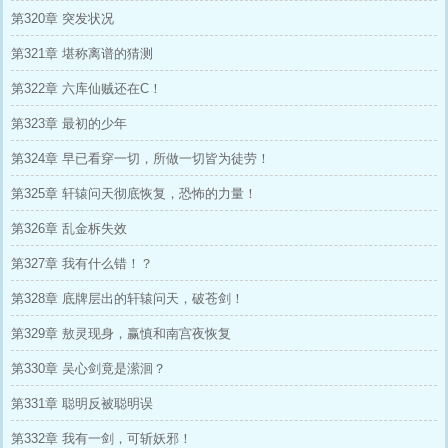
第320章 突发状况
第321章 堪称离谱的猜测
第322章 六库仙贼还在C！
第323章 最初的少年
第324章 早已看穿一切，所做一切皆为徒劳！
第325章 轩辕问天彻底恢复，恐怖的力量！
第326章 乱金柝失效
第327章 我有什么错！？
第328章 底牌层出的轩辕问天，破苍剑！
第329章 敖灵现身，赢慎和南宫夜恢复
第330章 吴心剑竟是潆洄？
第331章 聪明反被聪明误
第332章 我有一剑，可斩妖邪！