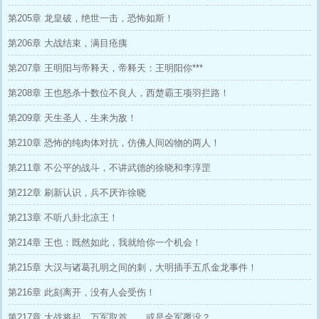
第205章 龙皇破，绝世一击，恐怖如斯！
第206章 大战结束，满目疮痍
第207章 王明阳与帝释天，帝释天：王明阳你***
第208章 王也怒杀十数位不良人，西楚霸王项羽拦路！
第209章 天生圣人，生来为敌！
第210章 恐怖的纯肉体对抗，仿佛人间凶物的两人！
第211章 不公平的战斗，不讲武德的徐晓和李淳罡
第212章 刷新认识，兵不厌诈徐晓
第213章 不听八卦北凉王！
第214章 王也：既然如此，我就给你一个机会！
第215章 大汉与诸葛孔明之间的刺，大明插手五爪金龙事件！
第216章 此刻离开，没有人会受伤！
第217章 大战将起，万军取首……或是全军覆没？