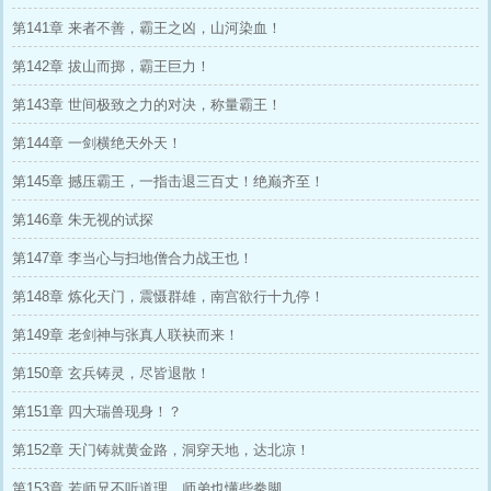
第141章 来者不善，霸王之凶，山河染血！
第142章 拔山而掷，霸王巨力！
第143章 世间极致之力的对决，称量霸王！
第144章 一剑横绝天外天！
第145章 撼压霸王，一指击退三百丈！绝巅齐至！
第146章 朱无视的试探
第147章 李当心与扫地僧合力战王也！
第148章 炼化天门，震慑群雄，南宫欲行十九停！
第149章 老剑神与张真人联袂而来！
第150章 玄兵铸灵，尽皆退散！
第151章 四大瑞兽现身！？
第152章 天门铸就黄金路，洞穿天地，达北凉！
第153章 若师兄不听道理，师弟也懂些拳脚。