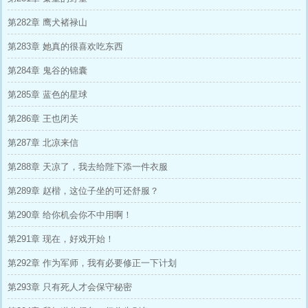
第282章 鹰犬褚禄山
第283章 她真的很喜欢吃东西
第284章 鬼谷的锦囊
第285章 蓝色的星球
第286章 王也闭关
第287章 北凉来信
第288章 天凉了，我去给陛下添一件衣服
第289章 赵楷，这位子坐的可还舒服？
第290章 给你机会你不中用啊！
第291章 现在，好戏开始！
第292章 作为军师，我有必要修正一下计划
第293章 只有死人才会保守秘密