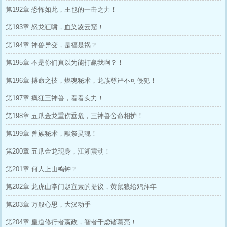
第192章 恐怖如此，王也的一击之力！
第193章 怒龙狂啸，血染凌云窟！
第194章 神兽异变，是福是祸？
第195章 不是你们真以为能打赢我啊？！
第196章 搏命之技，燃魂秘术，龙族尊严不可侵犯！
第197章 疯狂三神兽，看看实力！
第198章 五爪金龙重伤垂危，三神兽舍命相护！
第199章 兽族秘术，献祭灵魂！
第200章 五爪金龙现身，江湖震动！
第201章 何人上山鸣钟？
第202章 龙虎山掌门赵宣素的提议，黄鼠狼给鸡拜年
第203章 万般心思，大汉动手
第204章 皇道修行者嬴政，智者千虑诸葛亮！