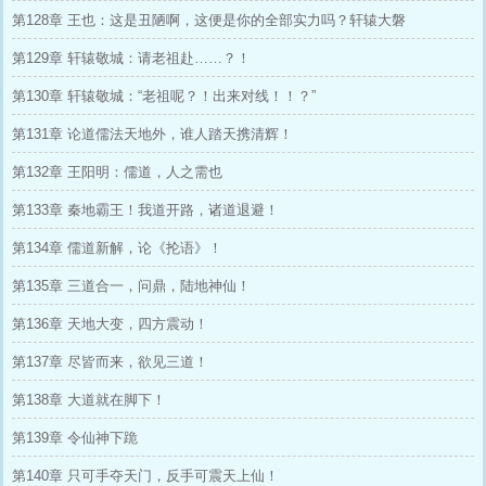
第128章 王也：这是丑陋啊，这便是你的全部实力吗？轩辕大磐
第129章 轩辕敬城：请老祖赴……？！
第130章 轩辕敬城：“老祖呢？！出来对线！！？”
第131章 论道儒法天地外，谁人踏天携清辉！
第132章 王阳明：儒道，人之需也
第133章 秦地霸王！我道开路，诸道退避！
第134章 儒道新解，论《抡语》！
第135章 三道合一，问鼎，陆地神仙！
第136章 天地大变，四方震动！
第137章 尽皆而来，欲见三道！
第138章 大道就在脚下！
第139章 令仙神下跪
第140章 只可手夺天门，反手可震天上仙！