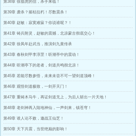
第38章 徐脂虎的信，杀手来临！
第39章 袭杀？摧枯拉朽！尽数震杀！
第40章 赵敏：寂寞难寐？你说谁呢？！
第41章 铸兵附灵，赵敏的震撼，北凉蒙古彻底交心！
第42章 徐凤年赴武当，推演剑九黄传承
第43章 春秋剑甲李淳罡！听潮亭中的震动！
第44章 听潮亭下的老者，剑道共鸣彻北凉！
第45章 若能尽数参悟，未来未尝不可一望剑道顶峰！
第46章 观悟剑道极致，一剑开天门！
第47章 重铸木马牛，再证剑道无上，为后人斩出一片天地！
第48章 老剑神再入陆地神仙，一声剑来，镇苍穹！
第49章 谁人论不败，邀战王仙芝！
第50章 天下共震，当世绝巅的影响！