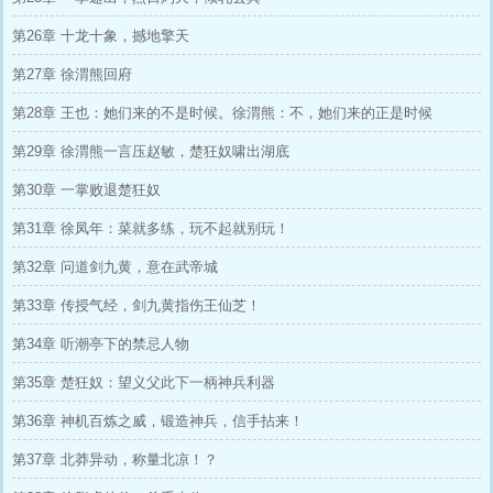
第26章 十龙十象，撼地擎天
第27章 徐渭熊回府
第28章 王也：她们来的不是时候。徐渭熊：不，她们来的正是时候
第29章 徐渭熊一言压赵敏，楚狂奴啸出湖底
第30章 一掌败退楚狂奴
第31章 徐凤年：菜就多练，玩不起就别玩！
第32章 问道剑九黄，意在武帝城
第33章 传授气经，剑九黄指伤王仙芝！
第34章 听潮亭下的禁忌人物
第35章 楚狂奴：望义父此下一柄神兵利器
第36章 神机百炼之威，锻造神兵，信手拈来！
第37章 北莽异动，称量北凉！？