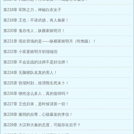
第218章 军阵之力，神秘白衣女子
第219章 王也：不讲武德，有人偷家！
第220章 鬼谷传人，纵横家姬明月！
第221章 现在登场的是——纵横家姬明月（吃饱版）！
第222章 小富婆姬明月初现端倪
第223章 不会近战的法师不是好法师！
第224章 无脑猪队友真的害人！
第225章 惊现时刻，徐渭熊生死未卜！
第226章 牺牲这么多人，真的值得吗？
第227章 王也归来，是时候清算一切！
第228章 脆弱的自尊，心猿爆发的李信！
第229章 大汉和大秦的态度，可能存在后手？