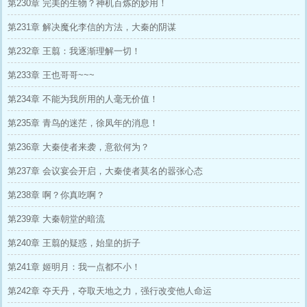
第230章 完美的生物？神机百炼的妙用！
第231章 解决魔化李信的方法，大秦的阴谋
第232章 王翦：我逐渐理解一切！
第233章 王也哥哥~~~
第234章 不能为我所用的人毫无价值！
第235章 青鸟的迷茫，徐凤年的消息！
第236章 大秦使者来袭，意欲何为？
第237章 会议宴会开启，大秦使者莫名的嚣张心态
第238章 啊？你真吃啊？
第239章 大秦朝堂的暗流
第240章 王翦的疑惑，始皇的折子
第241章 姬明月：我一点都不小！
第242章 夺天丹，夺取天地之力，强行改变他人命运