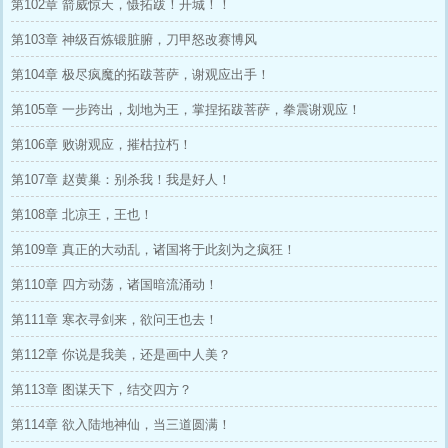
第102章 箭威惊天，慑拓跋！开城！！
第103章 神级百炼锻脏腑，刀甲怒改赛博风
第104章 极尽疯魔的拓跋菩萨，谢观应出手！
第105章 一步跨出，划地为王，掌捏拓跋菩萨，拳震谢观应！
第106章 败谢观应，摧枯拉朽！
第107章 赵黄巢：别杀我！我是好人！
第108章 北凉王，王也！
第109章 真正的大动乱，诸国将于此刻为之疯狂！
第110章 四方动荡，诸国暗流涌动！
第111章 寒衣寻剑来，欲问王也去！
第112章 你说是我美，还是画中人美？
第113章 图谋天下，结交四方？
第114章 欲入陆地神仙，当三道圆满！