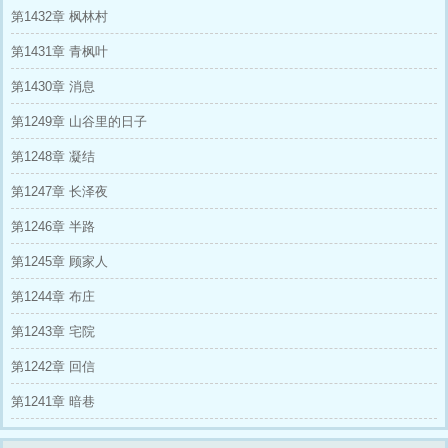
伏芦苇荡。
第1432章 枫林村
那一日，听潮亭中少年道士一步踏出，赘
婿出北凉，已成天人，一剑破尽天下甲！
第1431章 青枫叶
李一山：“三年潜龙，此上无人，此下众
生！”
第1430章 消息
李淳罡：“天不生他王也，武道万古如长
夜！”
第1249章 山谷里的日子
徐渭熊：“真无敌，先说说小龙女、南宫仆
第1248章 凝结
射、李寒衣是怎么回事……”
第1247章 长泽夜
第1246章 半路
第1245章 顾家人
第1244章 布庄
第1243章 宅院
第1242章 回信
第1241章 暗巷