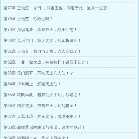
第77章 王仙芝，今日 ，武当王也，问道于此，当来一见否！
第78章 王仙芝，你败过吗？
第79章 身俱龙象，挥拳齐天，战王仙芝！
第80章 风后气门，掌天之变，乱金柝镇压！
第81章 王仙芝：我自当无敌，谁人压我？！
第82章 十龙十象大成，摧枯拉朽！碾压王仙芝！
第83章 天门洞开，不知天上几人仙！？
第84章 持拳而上，怒砸天上仙！
第85章 我既再此，若有仙人下凡，尽诸之！
第86章 四方变换，声势齐天，动乱将至！
第87章 大军压境，并发北凉，边境沦陷？！
第88章 战端背后的阴谋与图谋，诸国的算计！
第89章 犯我疆土者，势必击而破之！