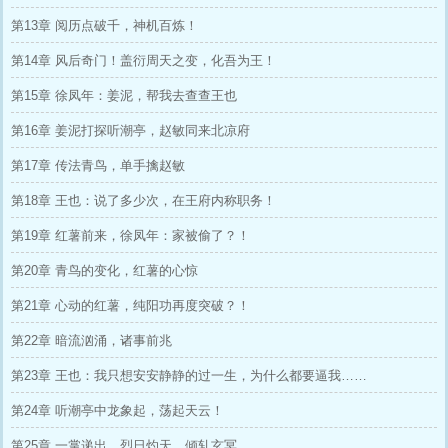
第13章 阅历点破千，神机百炼！
第14章 风后奇门！盖衍周天之变，化吾为王！
第15章 徐凤年：姜泥，帮我去查查王也
第16章 姜泥打探听潮亭，赵敏同来北凉府
第17章 传法青鸟，单手擒赵敏
第18章 王也：说了多少次，在王府内称职务！
第19章 红薯前来，徐凤年：家被偷了？！
第20章 青鸟的变化，红薯的心惊
第21章 心动的红薯，纯阳功再度突破？！
第22章 暗流汹涌，诸事前兆
第23章 王也：我只想安安静静的过一生，为什么都要逼我……
第24章 听潮亭中龙象起，荡起天云！
第25章 一掌递出，烈日灼天，倾轧玄冥