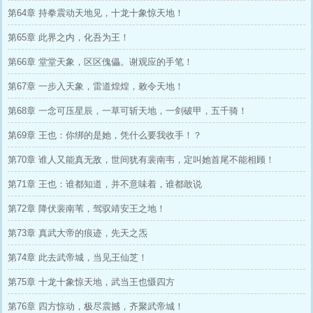
第64章 持拳震动天地见，十龙十象惊天地！
第65章 此界之内，化吾为王！
第66章 堂堂天象，区区傀儡。谢观应的手笔！
第67章 一步入天象，雷道煌煌，敕令天地！
第68章 一念可压星辰，一草可斩天地，一剑破甲，五千骑！
第69章 王也：你绑的是她，凭什么要我收手！？
第70章 谁人又能真无敌，世间犹有裴南韦，定叫她首尾不能相顾！
第71章 王也：谁都知道，并不意味着，谁都敢说
第72章 降伏裴南苇，驾驭靖安王之地！
第73章 真武大帝的痕迹，先天之炁
第74章 此去武帝城，当见王仙芝！
第75章 十龙十象惊天地，武当王也慑四方
第76章 四方惊动，极尽震撼，齐聚武帝城！