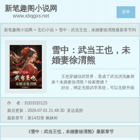
新笔趣阁小说网
菜单
www.xbqgxs.net
新笔趣阁小说网
>
玄幻小说
> 雪中：武当王也，未婚妻徐渭熊最新章节列
表
雪中：武当王也，未
婚妻徐渭熊
王也穿越综武世界，竟成了武当洪洗象师
弟？未婚妻徐渭熊？徐家赘婿？
好在，绑定无限武学系统，可以无限升级
武学，新手大礼包：风后奇门。
基础符箓法lv999：虚空画符，撒符成兵。
作 者：归归归归123
我有一符，可通天彻地——通天箓！
基础炼器术lv999：化物御物，机关造尽。
最后更新：2026-07-01 21:49:30
直达底部
造物极致，天地万物皆为器——神机百炼！
最新章节：第1432章 枫林村
……
风后奇门lv999？先天领周天，盖周天之
《雪中：武当王也，未婚妻徐渭熊》最新章节
变，化吾为王！ ！！
就如此，那一日，北凉危机四伏，杀机蛰