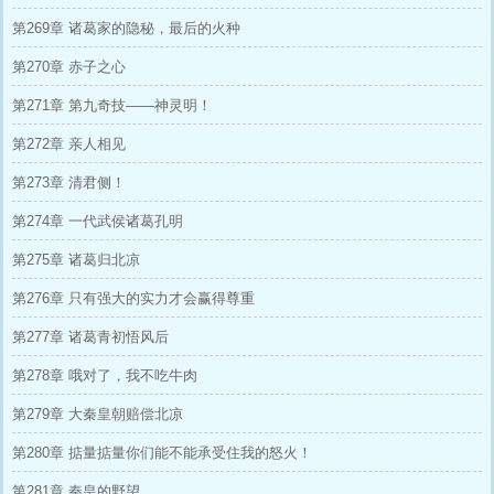
第269章 诸葛家的隐秘，最后的火种
第270章 赤子之心
第271章 第九奇技——神灵明！
第272章 亲人相见
第273章 清君侧！
第274章 一代武侯诸葛孔明
第275章 诸葛归北凉
第276章 只有强大的实力才会赢得尊重
第277章 诸葛青初悟风后
第278章 哦对了，我不吃牛肉
第279章 大秦皇朝赔偿北凉
第280章 掂量掂量你们能不能承受住我的怒火！
第281章 秦皇的野望