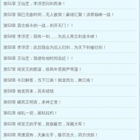
第51章 王仙芝，李淳罡问剑而来！
第52章 我已无敌时间，无人败我！豪雄汇聚！凉莽巅峰一战！
第53章 震古烁今的一战，剑开天门！！
第54章 李淳罡：我有一剑……为后人再立剑道丰碑！
第55章 李淳罡：此后我会为后人衍剑，为天下剑修衍剑！
第56章 王仙芝：我便给他时间追赶！！
第57章 靖安王的图谋，徐凤年受困芦苇荡！
第58章 今日解签，当下江南！御龙而出，舞江南！
第59章 御龙而来，其衣猎猎
第60章 碾死王明寅，杀神之资！
第61章 倾轧一切，摧枯拉朽！
第62章 靖安王的手笔，旌旗蔽空，深藏大军！
第63章 周遭震怖，天象出手，极尽浩大，四方倶惊！