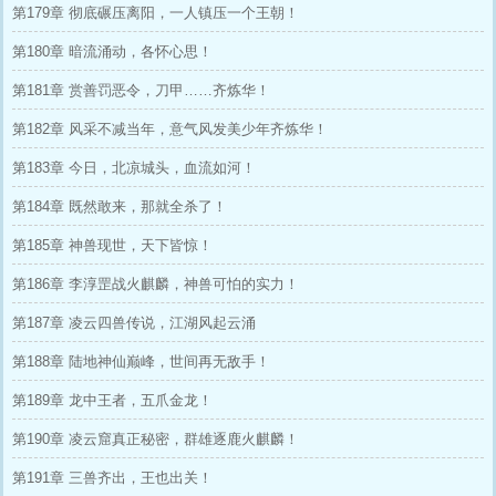
第179章 彻底碾压离阳，一人镇压一个王朝！
第180章 暗流涌动，各怀心思！
第181章 赏善罚恶令，刀甲……齐炼华！
第182章 风采不减当年，意气风发美少年齐炼华！
第183章 今日，北凉城头，血流如河！
第184章 既然敢来，那就全杀了！
第185章 神兽现世，天下皆惊！
第186章 李淳罡战火麒麟，神兽可怕的实力！
第187章 凌云四兽传说，江湖风起云涌
第188章 陆地神仙巅峰，世间再无敌手！
第189章 龙中王者，五爪金龙！
第190章 凌云窟真正秘密，群雄逐鹿火麒麟！
第191章 三兽齐出，王也出关！