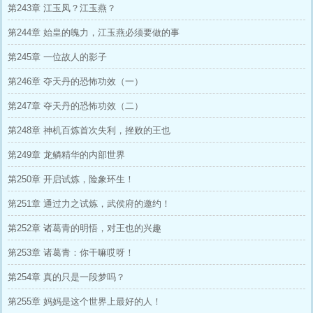
第243章 江玉凤？江玉燕？
第244章 始皇的魄力，江玉燕必须要做的事
第245章 一位故人的影子
第246章 夺天丹的恐怖功效（一）
第247章 夺天丹的恐怖功效（二）
第248章 神机百炼首次失利，挫败的王也
第249章 龙鳞精华的内部世界
第250章 开启试炼，险象环生！
第251章 通过力之试炼，武侯府的邀约！
第252章 诸葛青的明悟，对王也的兴趣
第253章 诸葛青：你干嘛哎呀！
第254章 真的只是一段梦吗？
第255章 妈妈是这个世界上最好的人！