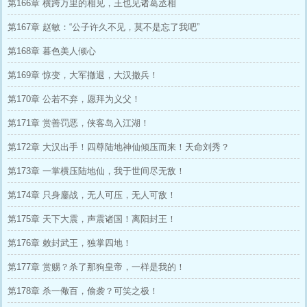
第166章 横跨万里的相见，王也见诸葛丞相
第167章 赵敏：“公子许久不见，莫不是忘了我吧”
第168章 暮色美人倾心
第169章 惊变，大军撤退，大汉撤兵！
第170章 公若不弃，愿拜为义父！
第171章 赏善罚恶，侠客岛入江湖！
第172章 大汉出手！四尊陆地神仙倾压而来！天命刘秀？
第173章 一掌横压陆地仙，我于世间尽无敌！
第174章 只身鏖战，无人可压，无人可敌！
第175章 天下大震，声震诸国！离阳封王！
第176章 敕封武王，独掌四地！
第177章 赏赐？杀了那狗皇帝，一样是我的！
第178章 杀一儆百，偷袭？可笑之极！