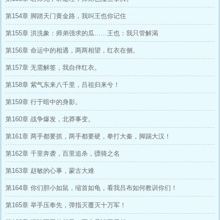
第154章 脚踏天门黄金路，我叫王也你记住
第155章 洪洗象：师弟强求的瓜……王也：我只管解渴
第156章 命运中的相遇，两两相望，红衣在侧。
第157章 无需解签，我自伴红衣。
第158章 紫气东来八千里，吕祖归来兮！
第159章 行于暗中的身影。
第160章 战争爆发，北莽事变。
第161章 两手都要抓，两手都要硬，拳打大秦，脚踢大汉！
第162章 千里奔袭，百里追杀，骠骑之名
第163章 赵敏的心事，蒙古大难
第164章 你们胆小如鼠，缩首如龟，看我吕布如何教训你们！
第165章 举手压奉先，弹指灭覆灭十万军！