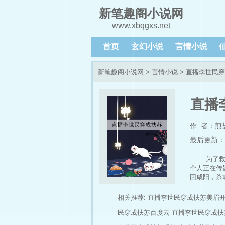
新笔趣阁小说网
www.xbqgxs.net
首页
玄幻小说
言情小说
新笔趣阁小说网
>
言情小说
> 直播李世民
直播
作 者：煎
最后更新：202
为了
个人正在传
回咸阳，杀
平定安史之
国，避免五
相关推荐:
直播李世民穿成扶苏美眉
子，那天晚
民穿成扶苏百度云
直播李世民穿成扶
煮泡面，本
着家里多出