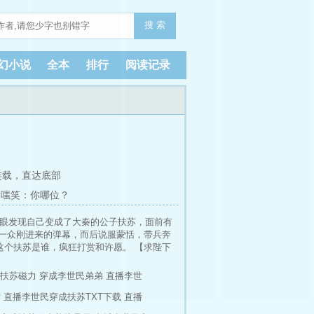
搜 索
幻小说
全本
排行
阅读记录
连载，
直达底部
者嗤笑：你哪位？
睁眼发现自己变成了大秦的公子扶苏，面前有
了一众刚进来的弹幕，而后说服蒙恬，带兵奔
这个扶苏是谁，疯狂打赏和许愿。 【求陛下
！】 【求陛下帮助诸葛亮北伐成功，统一三
情节，纯爽文，请当平行世界看。 周一上夹
扶苏磁力
穿成李世民弟弟
直播李世
后，决定靠直播回回血，挣点打赏。 开局直播
雪
直播李世民穿成扶苏TXT下载
直播
随口答应给打赏的人寄一箱泡面。 然后她望
致富# #直播间全是老祖宗# #为始皇科普