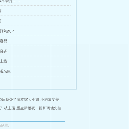
该不会是……
宫
高
去打匈奴？
不容易
头碰瓷
魔上线
贞观名臣
退婚后我娶了资本家大小姐
小炮灰变美
了
枝上蘅
重生新婚夜，提和离他失控
者欣赏。