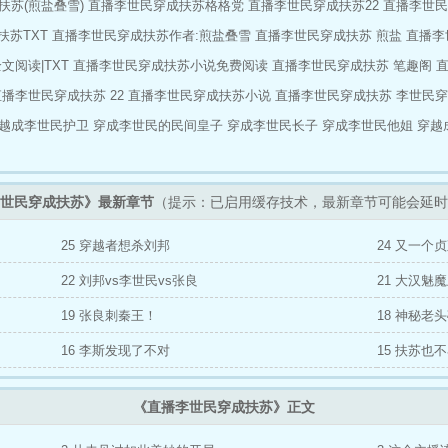
扶苏(煎盐叠雪)
直播李世民穿成扶苏格格党
直播李世民穿成扶苏22
直播李世民
他打赏我好多黄金# #给汉武帝剧透未来，他送我一堆美玉# #唐太宗说他想要杂
行不行？《兰亭集序》的手抄本也行……不不不，我不是说要陛下你亲自抄——
扶苏TXT
直播李世民穿成扶苏作者:煎盐叠雪
直播李世民穿成扶苏 煎盐
直播李
文阅读|TXT
直播李世民穿成扶苏小说免费阅读
直播李世民穿成扶苏 笔趣阁
播李世民穿成扶苏 22
直播李世民穿成扶苏小说
直播李世民穿成扶苏
李世民穿
越成李世民护卫
穿成李世民的民间皇子
穿成李世民长子
穿成李世民他姐
穿越
世民穿成扶苏》最新章节
（提示：已启用缓存技术，最新章节可能会延时
25 穿越者想杀刘邦
24 又一个
22 刘邦vs李世民vs张良
21 大汉魅
19 张良刺秦王！
18 神秘老
16 李斯发现了不对
15 扶苏也
《直播李世民穿成扶苏》正文