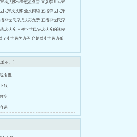
穿成扶苏作者煎盐叠雪
直播李世民穿
交水稻和土豆，什么东西能换# “那个，传国
”
世民穿成扶苏 全文阅读
直播李世民穿
直播李世民穿成扶苏免费
直播李世民穿
越成扶苏
直播李世民穿成扶苏的视频
成了李世民的遗子
穿越成李世民遗孤
显示。）
贞观名臣
魔上线
头碰瓷
不容易