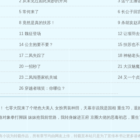
2 从未见过如此美妙的开局
3 这个主播
5 常何来了
6 长公子回
8 竟然是真的扶苏！
9 杀胡亥赵
11 魏征登场
12 让项羽
14 公主抱要不要？
15 扶苏也
17 二凤失踪了
18 神秘老
20 一招秒了
21 大汉魅
23 二凤闯墨家机关城
24 又一个
26 穿越者嗤笑：你哪位？
！
七零大院来了个绝色大美人
女扮男装种田，天幕非说我是国相
重生70，
略对象拳打脚踢
妹妹抢我前世路，我转身嫁进王府
京圈大佬的恶毒初恋，重生
有小说为转载作品，所有章节均由网友上传，转载至本站只是为了宣传本书让更多读