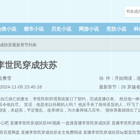
仙侠小说
都市小说
历史小说
网游小说
竞技小说
科
穿成扶苏最新章节列表
李世民穿成扶苏
盐叠雪
动 作：
开始阅读
，
4-11-05 23:45:18
最新章节：26 穿越
救自己病亡的妻女，李世民和所谓系统签订了契约，完成直播任务。 然后他一
旨令他自尽。 笑话，他是坐以待毙的人吗？ 他反手杀了假传圣旨的人，吓飞
胡亥，杀赵高，平定叛乱，改革律法，为大秦再续几百年。 很快弹幕就猜出了
乱，避免香积寺之战！】 【求陛下夺舍完颜构，收复大宋失地，避免岳飞冤死
胡乱华！】 有凌烟阁功臣出没，也有嬴政和扶苏返场，甚至有二凤来到现代的
开心吧
直播李世民穿成扶苏AK视频
一盘搜直播李世民穿成扶苏
直播李世民穿成
上11点才更新，为了榜单。 推一下预收： 给古人直播现代生活 秦双失去工作
苏百度网盘
直播李世民穿成扶苏全文免费阅读
直播李世民穿成扶苏by梨棠煎
来以为没人看，谁知弹幕却纷纷在问【这是何物？】 她觉得观众们很搞笑，就
来的金子，愣了很久。 后来她才知道，那箱泡面寄给了秦始皇。 #我靠卖泡面发家