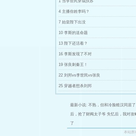
1 当李世民穿成扶苏
4 主播你姓李吗？
7 始皇陛下出没
10 李斯的送命题
13 陛下还活着？
16 李斯发现了不对
19 张良刺秦王！
22 刘邦vs李世民vs张良
25 穿越者想杀刘邦
最新小说:
不熟，但和冷脸糙汉同居了
后，抢了财阀太子爷
失忆后，我对攻
了
本站所