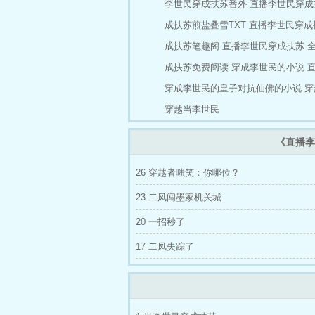
李世民穿成扶苏番外
直播李世民穿成
四大发明，
玉玺盖的章
成扶苏煎盐叠雪TXT
直播李世民穿成
成扶苏笔趣阁
直播李世民穿成扶苏 全
成扶苏免费阅读
穿成李世民的小说
直
穿成李世民的皇子对抗仙佛的小说
穿
穿越当李世民
《直播李
26 穿越者嗤笑：你哪位？
23 二凤闯墨家机关城
20 一招秒了
17 二凤失踪了