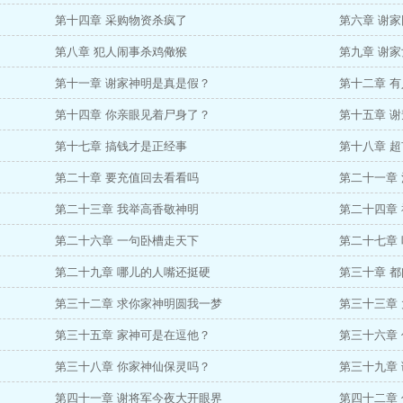
第十四章 采购物资杀疯了
第六章 谢
第八章 犯人闹事杀鸡儆猴
第九章 谢
第十一章 谢家神明是真是假？
第十二章 
第十四章 你亲眼见着尸身了？
第十五章 
第十七章 搞钱才是正经事
第十八章 
第二十章 要充值回去看看吗
第二十一章
第二十三章 我举高香敬神明
第二十四章
第二十六章 一句卧槽走天下
第二十七章
第二十九章 哪儿的人嘴还挺硬
第三十章 
第三十二章 求你家神明圆我一梦
第三十三章
第三十五章 家神可是在逗他？
第三十六章
第三十八章 你家神仙保灵吗？
第三十九章
第四十一章 谢将军今夜大开眼界
第四十二章