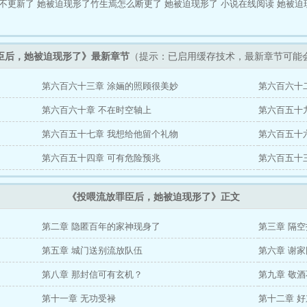
不更新了
她被迫现形了竹生焉怎么断更了
她被迫现形了 小说在线阅读
她被迫
臣后，她被迫现形了》最新章节
（提示：已启用缓存技术，最新章节可能
第六百六十三章 涂婳的照顾很美妙
第六百六十
第六百六十章 不在时空轴上
第六百五十
第六百五十七章 我想给他留个礼物
第六百五十
第六百五十四章 可有危险预兆
第六百五十三
《投喂流放罪臣后，她被迫现形了》正文
第二章 隐匿百年的家神现身了
第三章 隔
第五章 城门送别流放队伍
第六章 谢
第八章 那封信可有玄机？
第九章 敬
第十一章 无功受禄
第十二章 