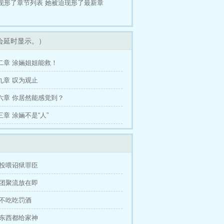
现形了章节列表
她被迫现形了最新章
会延时显示。）
二章 涂婳姐姐能救！
九章 叹为观止
六章 你居然能感觉到？
章 涂婳不是“人”
空投喂诏狱罪臣
家团聚流放在即
酒不吃吃罚酒
好东西都给家神