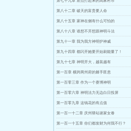
第七十九章 差点打起来的高家村市
第八十二章 破天的富贵要人命
第八十五章 家神在侧有什么可怕的
第八十八章 谁想不开想跟神明斗法
第九十一章 我为我方神明护神威
第九十四章 都闪开她要开始刷能量了！
第九十七章 神明开大，越装越有
第一百章 横跨两州府的棘手匪患
第一百零三章 作为一个赛博神明
第一百零六章 神明法力无边白日投屏
第一百零九章 这钱花的有点值
第一百一十二章 庆州驿站谢家女眷
第一百一十五章 你们都发财为何我不行？