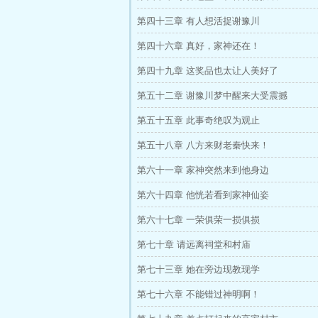
第四十三章 有人想活捉谢豫川
第四十六章 真好，家神还在！
第四十九章 这奖品也太让人美好了
第五十二章 谢豫川梦中醒来大受震撼
第五十五章 此事奇绝叹为观止
第五十八章 八方来财老秦快来！
第六十一章 家神突然来到他身边
第六十四章 他恍若看到家神仙姿
第六十七章 一荣俱荣一损俱损
第七十章 请远离祠堂和村庙
第七十三章 她在旁边现教现学
第七十六章 不能错过神明啊！