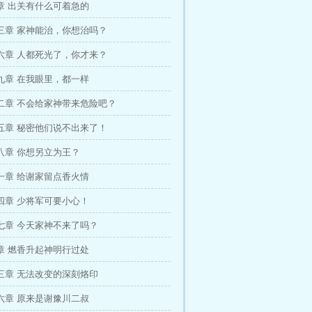
章 出关有什么可着急的
三章 家神能治，你想治吗？
六章 人都死光了，你才来？
九章 在我眼里，都一样
二章 不会给家神带来危险吧？
五章 秘密他们说不出来了！
八章 你想另立为王？
一章 给谢家留点香火情
四章 少将军可要小心！
七章 今天家神不来了吗？
章 燃香升起神明行过处
三章 无法改变的深刻烙印
六章 原来是谢豫川二叔