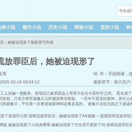
仙侠小说
都市小说
历史小说
网游小说
竞技小说
科
臣后，她被迫现形了最新章节列表
流放罪臣后，她被迫现形了
生焉
动 作：
开始阅读
，
5-02-16 09:54:12
最新章节：第六百六
打工人涂婳一觉醒来。发现自己被系统连人带房卡在古今双时空之间。 莫名成
武皆知，只有少将军谢豫川儿时顽劣将信将疑。 一百年不显灵的家神，算什么
日的谢豫川，平生第一次希望谢家神明这事是真的。 谢豫川走投无路之下虔诚发
的涂婳看着手机消息：“行。”随后拍了一段谢家人平安无恙的视频发给他。 谢豫
一夜陨落，全家被判流放三千里，北去严寒之地，路途遥远身心煎熬，一路暗
现形了美眉开心吧
投喂流放罪臣后，她被迫现形了AK视频
一盘搜投喂流放罪臣
拥有神明撑腰的谢家人一路被涂婳投喂，平安到达流放地。原来百年祖训是真的
网盘
她被迫现形了小说免费看
她被迫现形了竹生焉不更新了吗
投喂流放罪臣
异宝，突然发现里面藏着一套凤冠霞帔。 涂婳：“咦？”小伙子，你思想有点危