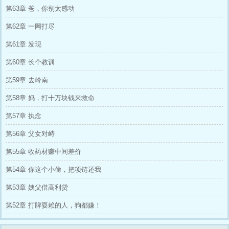
急......”
第63章 爸，你别太感动
第62章 一网打尽
第61章 发现
第60章 长个教训
第59章 去岭南
第58章 妈，打十万块钱来救命
第57章 执念
第56章 父女对峙
第55章 收药材赚中间差价
第54章 你这个小偷，把项链还我
第53章 姨父借高利贷
第52章 打牌耍赖的人，狗都嫌！