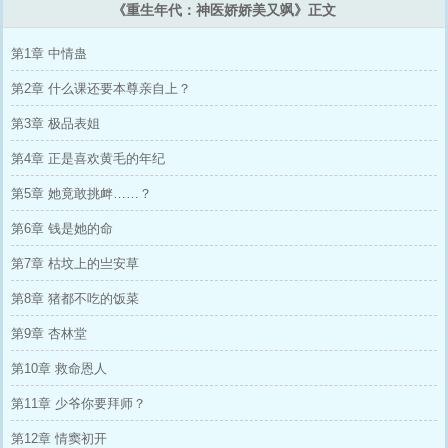
《重生年代：神医娇娇美又飒》正文
第1章 中情蛊
第2章 什么课还要本尊亲自上？
第3章 极品表姐
第4章 正是喜欢黄毛的年纪
第5章 她竟敢挑衅……？
第6章 钱是她的命
第7章 枯坟上的亗安草
第8章 猪都不吃的饭菜
第9章 杏林堂
第10章 救命恩人
第11章 少爷你要拜师？
第12章 情窦初开