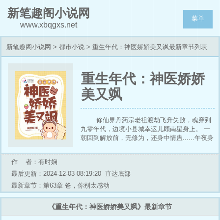
新笔趣阁小说网
菜单
www.xbqgxs.net
新笔趣阁小说网
>
都市小说
> 重生年代：神医娇娇美又飒最新章节列表
重生年代：神医娇娇
美又飒
修仙界丹药宗老祖渡劫飞升失败，魂穿到
九零年代，边境小县城幸运儿顾南星身上。 一
朝回到解放前，无修为，还身中情蛊......午夜身
受蛊虫的反噬，作为修仙界数一数二的大能，她
何时受过这等憋屈？ 修炼起来干他丫的！农家
作 者：有时娴
生活太苦，先定个小目标，赚个一百万。人食五
谷杂粮，谁还没个大病小病？ 来来来......灵药
最后更新：2024-12-03 08:19:20
直达底部
阁一天只放十个号，不是疑难杂症不治！青山村
最新章节：第63章 爸，你别太感动
方圆十里的群众：“不得了，老顾家出了个神
医。”港岛太子爷：“那是我师傅！”帝都御医世
《重生年代：神医娇娇美又飒》最新章节
家：“那是我前辈！”帝都豪门掌权人：“媳妇儿要
是成仙飞升，我该朝那个方向拜？在线等，