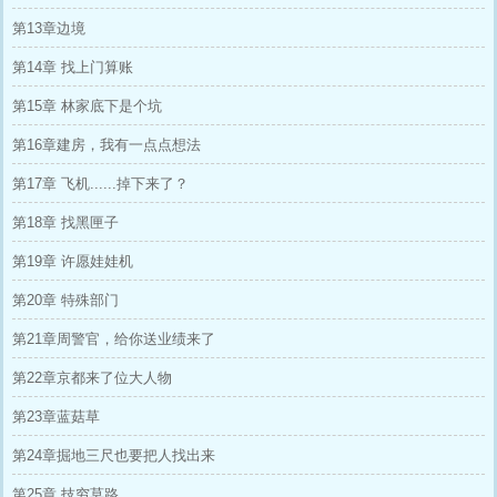
第13章边境
第14章 找上门算账
第15章 林家底下是个坑
第16章建房，我有一点点想法
第17章 飞机......掉下来了？
第18章 找黑匣子
第19章 许愿娃娃机
第20章 特殊部门
第21章周警官，给你送业绩来了
第22章京都来了位大人物
第23章蓝菇草
第24章掘地三尺也要把人找出来
第25章 技穷莫路