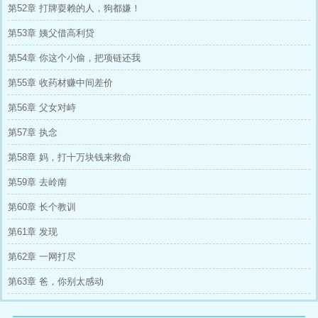
第52章 打牌耍赖的人，狗都嫌！
第53章 姨父借高利贷
第54章 你这个小偷，把项链还我
第55章 收药材赚中间差价
第56章 父女对峙
第57章 执念
第58章 妈，打十万块钱来救命
第59章 去岭南
第60章 长个教训
第61章 发现
第62章 一网打尽
第63章 爸，你别太感动