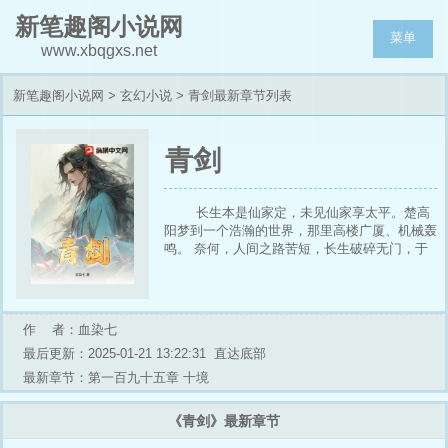
新笔趣阁小说网
菜单
www.xbqgxs.net
新笔趣阁小说网
>
玄幻小说
> 青剑最新章节列表
青剑
长生本是仙家定，未见仙家享太平。楚高
阳梦到一个浩瀚的世界，那里高楼广厦、机械轰
鸣。 奈何，人间之路苦短，长生破碎无门，于
是他踏出楚庙。 “楚哥儿，你要走了么，小妖舍
不得你...” “如此青山绿水岂不让人留恋，此去当
执剑斩龙踏真仙...”
作 者：血染七
最后更新：2025-01-21 13:22:31
直达底部
最新章节：第一百九十五章 十境
《青剑》最新章节