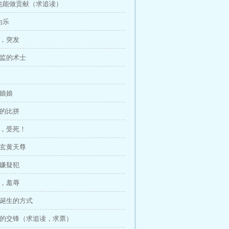
了也能做贡献（求追读）
为乐
源，突发
天监的术士
铛娘娘
技的比拼
庆，受死！
德玄黄天尊
常嫌疑犯
凶，羞辱
种诞生的方式
演技的交锋（求追读，求票）