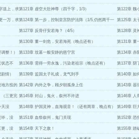
万字送上，求
第121章 虚空大肚神尊（四千字，1/3）
上）
第122章 
三更一万，求
第124章 第一步，控制皇宫防护法阵（1/5,仍然两千一
第125章 
章，大家习惯）
第127章 反骨仔安若海？（4/5）
第128章 
第130章 董一剑危，安若海死（晚点还有）
求订阅，月票
第131章
要调整！）
第133章 坟墓一般安静的慈宁宫
第134章 
近状态不
第136章 需得一劳永逸，污染老祖宗（晚点还有）
第137章
想剧情）
第139章 监国太子礼成，龙气到手
第140章 
没地方投的
第142章 内外之争，顾夕朝孤身上任
第143章
！（三更完
第145章 封山，鬼火，叙州不许进
第146章 
今天没
第148章 护国灵神，血海观音！（还有两章，晚点有）
第149章
完毕，没
第151章 血祭叙州，鬼门关现
第152章
三更，没
第154章 天下之敌！
第155章