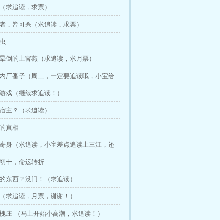
教（求追读，求票）
罪恶者，皆可杀（求追读，求票）
魂虫
突然晕倒的上官燕（求追读，求月票）
编外内厂番子（周二，一定要追读哦，小宝给
头了）
鱼游戏（继续求追读！）
个宿主？（求追读）
怖的真相
魔种寄身（求追读，小宝差点追读上三江，还
抬贵手）
月初十，命运转折
抢我的东西？没门！（求追读）
反转（求追读，月票，谢谢！）
雨槐庄 （马上开始小高潮，求追读！）