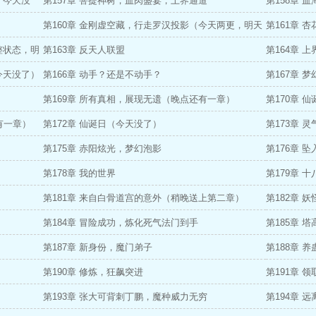
，今天没
第157章 菩提神树，血肉盛宴，上界通道
关）
第158章
第160章 金刚虚空藏，行走罗汉投影（今天两更，明天
更）
第161章
整状态，明
恢复三更）
第163章 反天人联盟
更，状态不
第164章 
今天没了）
第166章 动手？还是不动手？
第167章
第169章 所有真相，展现无遗（晚点还有一章）
好好想想今
第170章 
有一章）
第172章 仙诞日（今天没了）
第173章
第175章 赤阳炫光，梦幻泡影
有一章）
第176章
第178章 我的世界
第179章 
第181章 来自白骨道宫的意外（稍晚送上第二章）
第182章 
第184章 冒险成功，炼化死气法门到手
第185章 
第187章 新身份，魔门弟子
第188章 
第190章 修炼，狂飙突进
第191章 
第193章 张大可背刺丁鹏，魔种威力无穷
第194章 