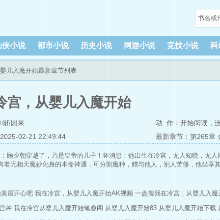
仙侠小说
都市小说
历史小说
网游小说
竞技小说
科
从婴儿入魔开始最新章节列表
冷宫，从婴儿入魔开始
剑斩因果
动 作：
开始阅读
，
5-02-21 22:49:44
最新章节：第265章
息：顾夕朝穿越了，乃是皇帝的儿子！坏消息：他出生在冷宫，无人知晓，无人
有着无相天魔妙化身的本命神通，可分割魔种，赠与他人，别人苦修，他坐享
始美眉开心吧
我在冷宫，从婴儿入魔开始AK视频
一盘搜我在冷宫，从婴儿入魔
宫种
我在冷宫从婴儿入魔开始笔趣阁
从婴儿入魔开始83
从婴儿入魔开始下载