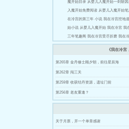
魔开始目录
从婴儿入魔开始一剑斩因
入魔开始免费阅读
从婴儿入魔开始笔
在冷宫的第三年 小说
我在冷宫挖地
始小说
从婴儿入魔开始
我在冷宫
我
三年笔趣阁
我在冷宫受尽折磨
我在
《我在冷宫
第265章 金丹修士顾夕朝，前往星辰海
第262章 闯三关
第259章 收获结丹资源，遗址门前
第256章 老友重逢？
关于月票，开一个单章感谢