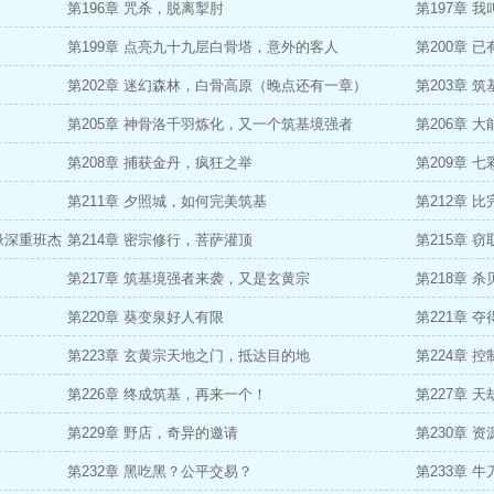
第196章 咒杀，脱离掣肘
第197章 
第199章 点亮九十九层白骨塔，意外的客人
第200章 
第202章 迷幻森林，白骨高原（晚点还有一章）
第203章 
第205章 神骨洛千羽炼化，又一个筑基境强者
第206章 
第208章 捕获金丹，疯狂之举
第209章
第211章 夕照城，如何完美筑基
第212章
缘深重班杰
第214章 密宗修行，菩萨灌顶
（新年快乐
第215章 
第217章 筑基境强者来袭，又是玄黄宗
第218章 
第220章 葵变泉好人有限
第221章 
第223章 玄黄宗天地之门，抵达目的地
第224章 
第226章 终成筑基，再来一个！
第227章 
第229章 野店，奇异的邀请
第230章 
第232章 黑吃黑？公平交易？
第233章 