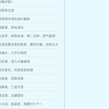
我叫顾夕朝！
已有取死之道
筑基强者出现在迷幻森林
大能陨落，异化成光
 七彩金丹，神骨自成，第二元神，练气圆满
 比完美还要完美的筑基，重回大魏，信仰之火
！）
窃取佛火，六字大明咒
杀贝长海，进入大秦秘境
夺得天星石，完美筑基有望
控制筑基，窃取灵脉
天劫降临，三道天雷
资源交易，尔虞我诈
牛刀小试，筑基境，我要打十个！