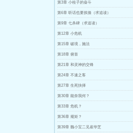
第3章 小桂子的奋斗
第6章 听话也要挨揍（求追读）
第9章 七杀碑（求追读）
第12章 小危机
第15章 破境，施法
第18章 俯首
第21章 和灵神的交锋
第24章 不速之客
第27章 生死抉择
第30章 能奈我何？
第33章 危机？
第36章 规矩？
第39章 魏小宝二见崔华芝