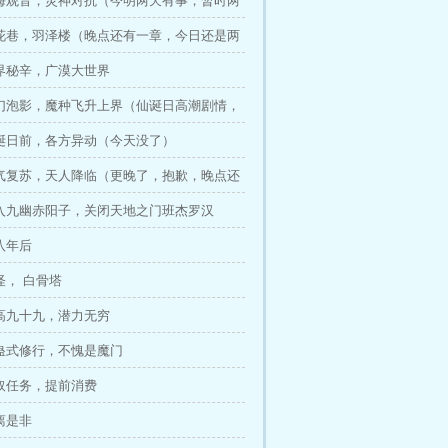
 血海观音，灵神对抗（今明两天有事，暂时两
 杏花巷，羽泽楼（晚点还有一章，今日还是两
好）
上界秘辛，广漠大世界
 梦幻泡影，魔种飞升上界（仙诞日高潮剧情，
天两更）
仙诞日前，各方异动（今天没了）
 灵气复苏，天人降临（更晚了，抱歉，晚点还
 坠入九幽赤阳子，关闭天地之门班杰罗汉
十八年后
妖怪， 白骨塔
塔高九十九，潜力无穷
养蛊式修行，不愧是魔门
领取任务，提前消费
远离是非