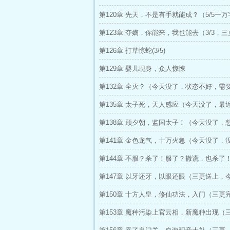
第120章 先天，不是有手就能成？（5/5一
订阅，月票）
第123章 夺嫡，你能来，我也能去（3/3，
订阅，月票）
第126章 打草惊蛇(3/5)
第129章 婴儿现身，众人惊悚
第132章 全灭？（今天没了，状态不好，需
第135章 太子死，天人感应（今天没了，最
好，需得好好想剧情）
第138章 顾夕朝，监国太子！（今天没了，
第141章 金色龙气，十万火急（今天没了，
月票可以投我）
第144章 不服？杀了！服了？撒谎，也杀了
毕，今天没了）
第147章 以牙还牙，以眼还眼（三更送上，
了！）
第150章 十方人皇，修仙功法，入门（三更
了）
第153章 魔种污染上官云相，新魔种出现（